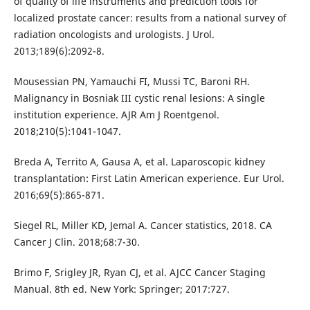
of quality of life instruments and prediction tools for
localized prostate cancer: results from a national survey of
radiation oncologists and urologists. J Urol.
2013;189(6):2092-8.
Mousessian PN, Yamauchi FI, Mussi TC, Baroni RH.
Malignancy in Bosniak III cystic renal lesions: A single
institution experience. AJR Am J Roentgenol.
2018;210(5):1041-1047.
Breda A, Territo A, Gausa A, et al. Laparoscopic kidney
transplantation: First Latin American experience. Eur Urol.
2016;69(5):865-871.
Siegel RL, Miller KD, Jemal A. Cancer statistics, 2018. CA
Cancer J Clin. 2018;68:7-30.
Brimo F, Srigley JR, Ryan CJ, et al. AJCC Cancer Staging
Manual. 8th ed. New York: Springer; 2017:727.