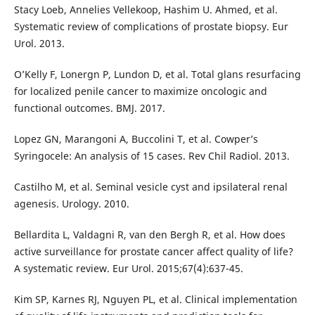
Stacy Loeb, Annelies Vellekoop, Hashim U. Ahmed, et al.
Systematic review of complications of prostate biopsy. Eur
Urol. 2013.
O’Kelly F, Lonergn P, Lundon D, et al. Total glans resurfacing
for localized penile cancer to maximize oncologic and
functional outcomes. BMJ. 2017.
Lopez GN, Marangoni A, Buccolini T, et al. Cowper’s
Syringocele: An analysis of 15 cases. Rev Chil Radiol. 2013.
Castilho M, et al. Seminal vesicle cyst and ipsilateral renal
agenesis. Urology. 2010.
Bellardita L, Valdagni R, van den Bergh R, et al. How does
active surveillance for prostate cancer affect quality of life?
A systematic review. Eur Urol. 2015;67(4):637-45.
Kim SP, Karnes RJ, Nguyen PL, et al. Clinical implementation