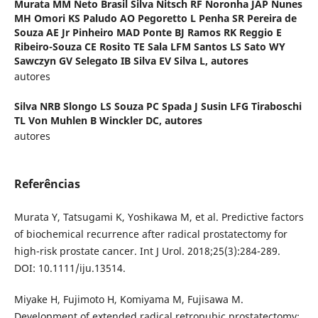
Murata MM Neto Brasil Silva Nitsch RF Noronha JAP Nunes
MH Omori KS Paludo AO Pegoretto L Penha SR Pereira de
Souza AE Jr Pinheiro MAD Ponte BJ Ramos RK Reggio E
Ribeiro-Souza CE Rosito TE Sala LFM Santos LS Sato WY
Sawczyn GV Selegato IB Silva EV Silva L,
autores
autores
Silva NRB Slongo LS Souza PC Spada J Susin LFG Tiraboschi
TL Von Muhlen B Winckler DC,
autores
autores
Referências
Murata Y, Tatsugami K, Yoshikawa M, et al. Predictive factors
of biochemical recurrence after radical prostatectomy for
high-risk prostate cancer. Int J Urol. 2018;25(3):284-289.
DOI: 10.1111/iju.13514.
Miyake H, Fujimoto H, Komiyama M, Fujisawa M.
Development of extended radical retropubic prostatectomy: