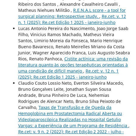
Ribeiro dos Santos , Alexandre Cavalheiro Cavalli ,
Matheus Niehues Militão ,
R.E.N.A.L score - a tool for
surgical planning: Retrospective study.
,
Re.cet: v. 12
n. 1 (2025): Re.cet Edição 1 2025 - janeiro-junho
Lucas Antonio Pereira do Nascimento, Joao Jorge Saab
Filho, Vinicius Ramos Machado, Matheus Vieira
Santos, Limirio Moreia da Fonseca, Mario Henrique
Bueno Bavaresco, Renato Meirelles Mriano da Costa
Junior, Wagner Aparecido Franca, Luis Augusto Seabra
Rios, Renato Panhoca,
Cistite actínica: uma revisão da
literatura quanto às opções terapêuticas orientadas à
uma condição de difícil manejo
,
Re.cet: v. 12 n. 1
(2025): Re.cet Edição 1 2025 - janeiro-junho
Claudio Couto Lossio Neto, Everton Silveira Macedo,
Bruno Gonçalves Leite, Jonathan Suyan Sousa
Andrade, Bruna Pinheiro De Luca, Nehemias
Rodrigues de Alencar Neto, Bruno Silva Peixoto de
Carvalho,
Taxas de Transfusão e de Queda da
Hemoglobina em Prostatectomia Radical Aberta ou
Videolaparoscópica Realizadas no Hospital Getulio
Vargas: a Experiência de um Programa de Residência
,
Re.cet: v. 9 n. 2 (2022): Re.cet Edição 2 2022 - julho -