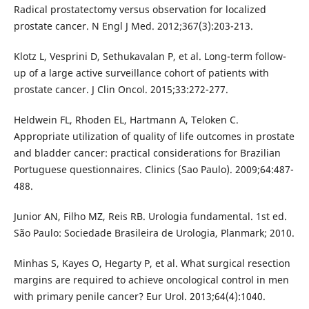
Radical prostatectomy versus observation for localized
prostate cancer. N Engl J Med. 2012;367(3):203-213.
Klotz L, Vesprini D, Sethukavalan P, et al. Long-term follow-
up of a large active surveillance cohort of patients with
prostate cancer. J Clin Oncol. 2015;33:272-277.
Heldwein FL, Rhoden EL, Hartmann A, Teloken C.
Appropriate utilization of quality of life outcomes in prostate
and bladder cancer: practical considerations for Brazilian
Portuguese questionnaires. Clinics (Sao Paulo). 2009;64:487-
488.
Junior AN, Filho MZ, Reis RB. Urologia fundamental. 1st ed.
São Paulo: Sociedade Brasileira de Urologia, Planmark; 2010.
Minhas S, Kayes O, Hegarty P, et al. What surgical resection
margins are required to achieve oncological control in men
with primary penile cancer? Eur Urol. 2013;64(4):1040.