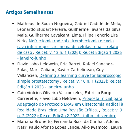
Artigos Semelhantes
Matheus de Souza Nogueira, Gabriel Cadidé de Melo,
Leonardo Studart Pereira, Guilherme Tavares da Silva
Maia, Guilherme Cavalcanti Lima, Filipe Tenorio Lira
Neto,
Nefrectomia radical e trombectomia de veia
cava inferior por carcinoma de células renais: relato
de caso
,
Re.cet: v. 13 n. 1 (2026): Re.cet Edição 1 2026
- janeiro-junho
Flavio Lobo Heldwein, Eric Barret, Rafael Sanchez-
Salas, Marc Galiano, Xavier Cathelineau, Guy
Vallancien,
Defining a learning curve for laparoscopic
simple prostatectomy
,
Re.cet: v. 10 n. 1 (2023): Re.cet
Edição 1 2023 - Janeiro-Junho
Caio Vinícius Oliveira Vasconcelos, Fabricio Borges
Carrerette, Flavio Lobo Heldwein,
Proposta Inicial para
Adaptação do Protocolo ERAS em Cistectomia Radical à
Realidade Brasileira: Uma Revisão Crítica.
,
Re.cet: v. 9
n. 2 (2022): Re.cet Edição 2 2022 - julho - dezembro
Mariana Brunetto, Fernanda Biasi da Cunha , Adonis
Nasr, Paulo Afonso Lopes Lange, Aiko Iwamoto , Laura