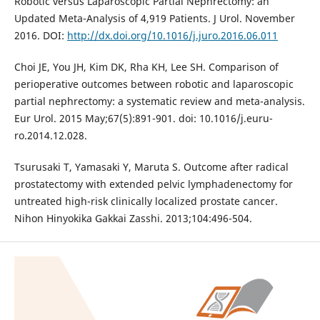
Robotic versus Laparoscopic Partial Nephrectomy: an
Updated Meta-Analysis of 4,919 Patients. J Urol. November
2016. DOI:
http://dx.doi.org/10.1016/j.juro.2016.06.011
Choi JE, You JH, Kim DK, Rha KH, Lee SH. Comparison of
perioperative outcomes between robotic and laparoscopic
partial nephrectomy: a systematic review and meta-analysis.
Eur Urol. 2015 May;67(5):891-901. doi: 10.1016/j.euru-
ro.2014.12.028.
Tsurusaki T, Yamasaki Y, Maruta S. Outcome after radical
prostatectomy with extended pelvic lymphadenectomy for
untreated high-risk clinically localized prostate cancer.
Nihon Hinyokika Gakkai Zasshi. 2013;104:496-504.