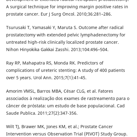
A surgical technique for improving margin positive rates in
prostate cancer. Eur J Surg Oncol. 2010;36:281–286.
Tsurusaki T, Yamasaki Y, Maruta S. Outcome after radical
prostatectomy with extended pelvic lymphadenectomy for
untreated high-risk clinically localized prostate cancer.
Nihon Hinyokika Gakkai Zasshi. 2013;104:496–504.
Ray RP, Mahapatra RS, Monda RK. Predictors of
complications of ureteric stenting: A study of 400 patients
over 5 years. Urol Ann. 2015;7(1):41-45.
Amorim VMSL, Barros MBA, César CLG, et al. Fatores
associados à realização dos exames de rastreamento para o
câncer de próstata: um estudo de base populacional. Cad
Saude Publica. 2011;27(2):347-356.
Wilt TJ, Brawer MK, Jones KM, et al.; Prostate Cancer
Intervention versus Observation Trial (PIVOT) Study Group.