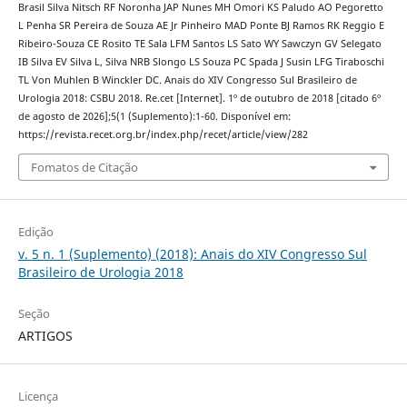
Brasil Silva Nitsch RF Noronha JAP Nunes MH Omori KS Paludo AO Pegoretto
L Penha SR Pereira de Souza AE Jr Pinheiro MAD Ponte BJ Ramos RK Reggio E
Ribeiro-Souza CE Rosito TE Sala LFM Santos LS Sato WY Sawczyn GV Selegato
IB Silva EV Silva L, Silva NRB Slongo LS Souza PC Spada J Susin LFG Tiraboschi
TL Von Muhlen B Winckler DC. Anais do XIV Congresso Sul Brasileiro de
Urologia 2018: CSBU 2018. Re.cet [Internet]. 1º de outubro de 2018 [citado 6º
de agosto de 2026];5(1 (Suplemento):1-60. Disponível em:
https://revista.recet.org.br/index.php/recet/article/view/282
Fomatos de Citação
Edição
v. 5 n. 1 (Suplemento) (2018): Anais do XIV Congresso Sul
Brasileiro de Urologia 2018
Seção
ARTIGOS
Licença