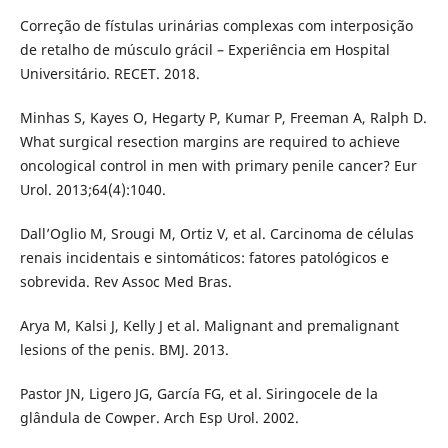
Correção de fístulas urinárias complexas com interposição
de retalho de músculo grácil – Experiência em Hospital
Universitário. RECET. 2018.
Minhas S, Kayes O, Hegarty P, Kumar P, Freeman A, Ralph D.
What surgical resection margins are required to achieve
oncological control in men with primary penile cancer? Eur
Urol. 2013;64(4):1040.
Dall’Oglio M, Srougi M, Ortiz V, et al. Carcinoma de células
renais incidentais e sintomáticos: fatores patológicos e
sobrevida. Rev Assoc Med Bras.
Arya M, Kalsi J, Kelly J et al. Malignant and premalignant
lesions of the penis. BMJ. 2013.
Pastor JN, Ligero JG, García FG, et al. Siringocele de la
glândula de Cowper. Arch Esp Urol. 2002.