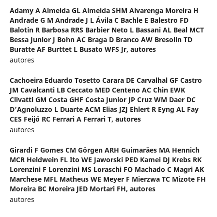
Adamy A Almeida GL Almeida SHM Alvarenga Moreira H
Andrade G M Andrade J L Ávila C Bachle E Balestro FD
Balotin R Barbosa RRS Barbier Neto L Bassani AL Beal MCT
Bessa Junior J Bohn AC Braga D Branco AW Bresolin TD
Buratte AF Burttet L Busato WFS Jr,
autores
autores
Cachoeira Eduardo Tosetto Carara DE Carvalhal GF Castro
JM Cavalcanti LB Ceccato MED Centeno AC Chin EWK
Clivatti GM Costa GHF Costa Junior JP Cruz WM Daer DC
D’Agnoluzzo L Duarte ACM Elias JZJ Ehlert R Eyng AL Fay
CES Feijó RC Ferrari A Ferrari T,
autores
autores
Girardi F Gomes CM Görgen ARH Guimarães MA Hennich
MCR Heldwein FL Ito WE Jaworski PED Kamei DJ Krebs RK
Lorenzini F Lorenzini MS Loraschi FO Machado C Magri AK
Marchese MFL Matheus WE Meyer F Mierzwa TC Mizote FH
Moreira BC Moreira JED Mortari FH,
autores
autores