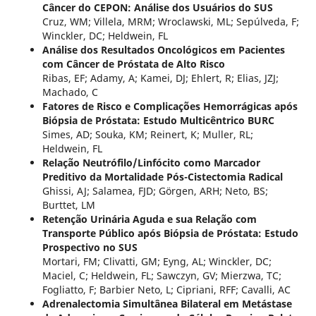
Câncer do CEPON: Análise dos Usuários do SUS
Cruz, WM; Villela, MRM; Wroclawski, ML; Sepúlveda, F;
Winckler, DC; Heldwein, FL
Análise dos Resultados Oncológicos em Pacientes
com Câncer de Próstata de Alto Risco
Ribas, EF; Adamy, A; Kamei, DJ; Ehlert, R; Elias, JZJ;
Machado, C
Fatores de Risco e Complicações Hemorrágicas após
Biópsia de Próstata: Estudo Multicêntrico BURC
Simes, AD; Souka, KM; Reinert, K; Muller, RL;
Heldwein, FL
Relação Neutrófilo/Linfócito como Marcador
Preditivo da Mortalidade Pós-Cistectomia Radical
Ghissi, AJ; Salamea, FJD; Görgen, ARH; Neto, BS;
Burttet, LM
Retenção Urinária Aguda e sua Relação com
Transporte Público após Biópsia de Próstata: Estudo
Prospectivo no SUS
Mortari, FM; Clivatti, GM; Eyng, AL; Winckler, DC;
Maciel, C; Heldwein, FL; Sawczyn, GV; Mierzwa, TC;
Fogliatto, F; Barbier Neto, L; Cipriani, RFF; Cavalli, AC
Adrenalectomia Simultânea Bilateral em Metástase