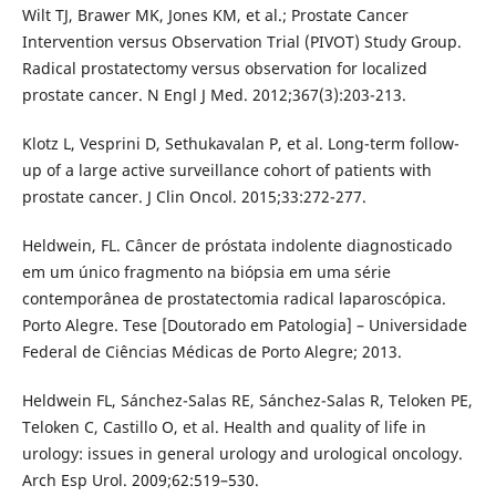
Wilt TJ, Brawer MK, Jones KM, et al.; Prostate Cancer
Intervention versus Observation Trial (PIVOT) Study Group.
Radical prostatectomy versus observation for localized
prostate cancer. N Engl J Med. 2012;367(3):203-213.
Klotz L, Vesprini D, Sethukavalan P, et al. Long-term follow-
up of a large active surveillance cohort of patients with
prostate cancer. J Clin Oncol. 2015;33:272-277.
Heldwein, FL. Câncer de próstata indolente diagnosticado
em um único fragmento na biópsia em uma série
contemporânea de prostatectomia radical laparoscópica.
Porto Alegre. Tese [Doutorado em Patologia] – Universidade
Federal de Ciências Médicas de Porto Alegre; 2013.
Heldwein FL, Sánchez-Salas RE, Sánchez-Salas R, Teloken PE,
Teloken C, Castillo O, et al. Health and quality of life in
urology: issues in general urology and urological oncology.
Arch Esp Urol. 2009;62:519–530.