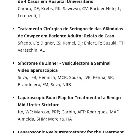
de 4 Casos em Hospital Universitário
Carara, DE; Krebs, RK; Sawczyn, GV; Barbier Neto, L;
Lorenzeti, J
Tratamento Cirúrgico de Seringocele das Glândulas
de Cowper em Paciente Adulto: Relato de Caso
Sfredo, LR; Digner, IS; Kamei, DJ; Ehlert, R; Suzuki, TT;
Varaschin, AE
Síndrome de Zinner - Vesiculectomia Seminal
Videolaparoscópica
Silva, LFB; Hennich, MCR; Souza, LVB; Penha, SR;
Brandelero, FM; Silva, NRB
Laparoscopic Boari Flap for Treatment of a Benign
Mid-Ureter Stricture
Ito, WE; Marcon, PRP; Garbin, AFT; Rodrigues, MAF;
Almeida, SHM; Moreira, HA
Laparoscopic Pyeloureterostomy for the Treatment