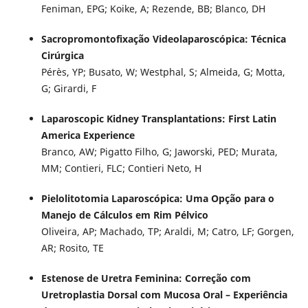
Feniman, EPG; Koike, A; Rezende, BB; Blanco, DH
Sacropromontofixação Videolaparoscópica: Técnica
Cirúrgica
Pérès, YP; Busato, W; Westphal, S; Almeida, G; Motta,
G; Girardi, F
Laparoscopic Kidney Transplantations: First Latin
America Experience
Branco, AW; Pigatto Filho, G; Jaworski, PED; Murata,
MM; Contieri, FLC; Contieri Neto, H
Pielolitotomia Laparoscópica: Uma Opção para o
Manejo de Cálculos em Rim Pélvico
Oliveira, AP; Machado, TP; Araldi, M; Catro, LF; Gorgen,
AR; Rosito, TE
Estenose de Uretra Feminina: Correção com
Uretroplastia Dorsal com Mucosa Oral – Experiência