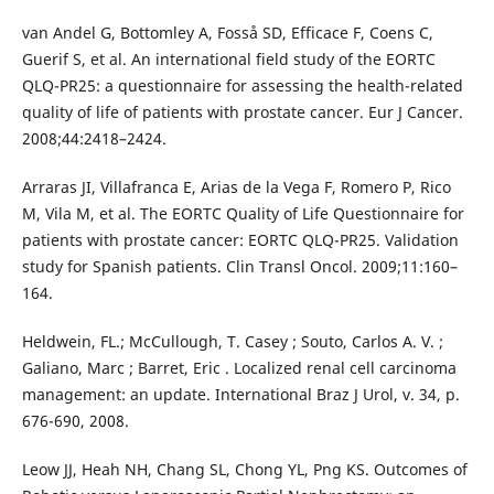
van Andel G, Bottomley A, Fosså SD, Efficace F, Coens C,
Guerif S, et al. An international field study of the EORTC
QLQ-PR25: a questionnaire for assessing the health-related
quality of life of patients with prostate cancer. Eur J Cancer.
2008;44:2418–2424.
Arraras JI, Villafranca E, Arias de la Vega F, Romero P, Rico
M, Vila M, et al. The EORTC Quality of Life Questionnaire for
patients with prostate cancer: EORTC QLQ-PR25. Validation
study for Spanish patients. Clin Transl Oncol. 2009;11:160–
164.
Heldwein, FL.; McCullough, T. Casey ; Souto, Carlos A. V. ;
Galiano, Marc ; Barret, Eric . Localized renal cell carcinoma
management: an update. International Braz J Urol, v. 34, p.
676-690, 2008.
Leow JJ, Heah NH, Chang SL, Chong YL, Png KS. Outcomes of