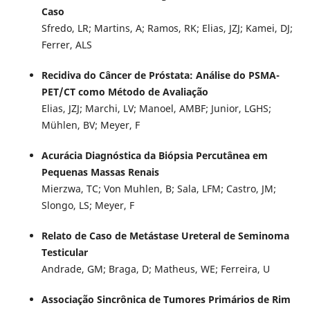
Caso
Sfredo, LR; Martins, A; Ramos, RK; Elias, JZJ; Kamei, DJ;
Ferrer, ALS
Recidiva do Câncer de Próstata: Análise do PSMA-
PET/CT como Método de Avaliação
Elias, JZJ; Marchi, LV; Manoel, AMBF; Junior, LGHS;
Mühlen, BV; Meyer, F
Acurácia Diagnóstica da Biópsia Percutânea em
Pequenas Massas Renais
Mierzwa, TC; Von Muhlen, B; Sala, LFM; Castro, JM;
Slongo, LS; Meyer, F
Relato de Caso de Metástase Ureteral de Seminoma
Testicular
Andrade, GM; Braga, D; Matheus, WE; Ferreira, U
Associação Sincrônica de Tumores Primários de Rim