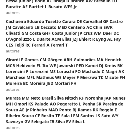
Bessa Junior J Bohn AC Braga D Branco AW Bresolin TD
Buratte AF Burttet L Busato WFS Jr
autores
Cachoeira Eduardo Tosetto Carara DE Carvalhal GF Castro
JM Cavalcanti LB Ceccato MED Centeno AC Chin EWK
Clivatti GM Costa GHF Costa Junior JP Cruz WM Daer DC
D’Agnoluzzo L Duarte ACM Elias JZJ Ehlert R Eyng AL Fay
CES Feijó RC Ferrari A Ferrari T
autores
Girardi F Gomes CM Görgen ARH Guimarães MA Hennich
MCR Heldwein FL Ito WE Jaworski PED Kamei DJ Krebs RK
Lorenzini F Lorenzini MS Loraschi FO Machado C Magri AK
Marchese MFL Matheus WE Meyer F Mierzwa TC Mizote FH
Moreira BC Moreira JED Mortari FH
autores
Murata MM Neto Brasil Silva Nitsch RF Noronha JAP Nunes
MH Omori KS Paludo AO Pegoretto L Penha SR Pereira de
Souza AE Jr Pinheiro MAD Ponte BJ Ramos RK Reggio E
Ribeiro-Souza CE Rosito TE Sala LFM Santos LS Sato WY
Sawczyn GV Selegato IB Silva EV Silva L
autores