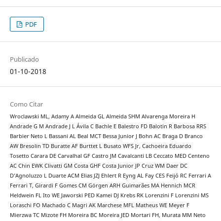
PDF
Publicado
01-10-2018
Como Citar
Wroclawski ML, Adamy A Almeida GL Almeida SHM Alvarenga Moreira H
Andrade G M Andrade J L Ávila C Bachle E Balestro FD Balotin R Barbosa RRS
Barbier Neto L Bassani AL Beal MCT Bessa Junior J Bohn AC Braga D Branco
AW Bresolin TD Buratte AF Burttet L Busato WFS Jr, Cachoeira Eduardo
Tosetto Carara DE Carvalhal GF Castro JM Cavalcanti LB Ceccato MED Centeno
AC Chin EWK Clivatti GM Costa GHF Costa Junior JP Cruz WM Daer DC
D’Agnoluzzo L Duarte ACM Elias JZJ Ehlert R Eyng AL Fay CES Feijó RC Ferrari A
Ferrari T, Girardi F Gomes CM Görgen ARH Guimarães MA Hennich MCR
Heldwein FL Ito WE Jaworski PED Kamei DJ Krebs RK Lorenzini F Lorenzini MS
Loraschi FO Machado C Magri AK Marchese MFL Matheus WE Meyer F
Mierzwa TC Mizote FH Moreira BC Moreira JED Mortari FH, Murata MM Neto