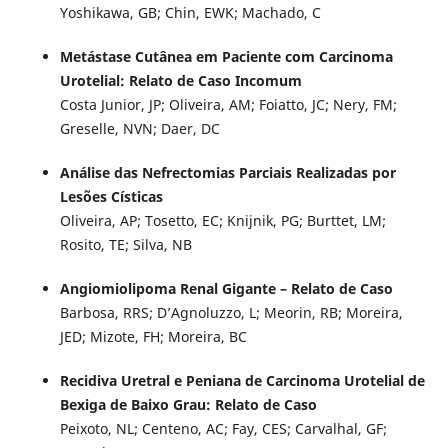
Yoshikawa, GB; Chin, EWK; Machado, C
Metástase Cutânea em Paciente com Carcinoma
Urotelial: Relato de Caso Incomum
Costa Junior, JP; Oliveira, AM; Foiatto, JC; Nery, FM;
Greselle, NVN; Daer, DC
Análise das Nefrectomias Parciais Realizadas por
Lesões Císticas
Oliveira, AP; Tosetto, EC; Knijnik, PG; Burttet, LM;
Rosito, TE; Silva, NB
Angiomiolipoma Renal Gigante – Relato de Caso
Barbosa, RRS; D’Agnoluzzo, L; Meorin, RB; Moreira,
JED; Mizote, FH; Moreira, BC
Recidiva Uretral e Peniana de Carcinoma Urotelial de
Bexiga de Baixo Grau: Relato de Caso
Peixoto, NL; Centeno, AC; Fay, CES; Carvalhal, GF;