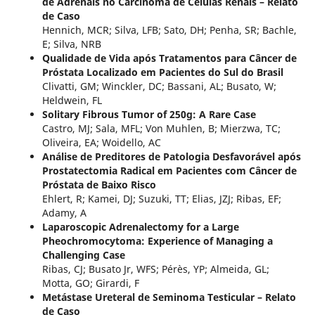
de Adrenais no Carcinoma de Células Renais – Relato
de Caso
Hennich, MCR; Silva, LFB; Sato, DH; Penha, SR; Bachle,
E; Silva, NRB
Qualidade de Vida após Tratamentos para Câncer de
Próstata Localizado em Pacientes do Sul do Brasil
Clivatti, GM; Winckler, DC; Bassani, AL; Busato, W;
Heldwein, FL
Solitary Fibrous Tumor of 250g: A Rare Case
Castro, MJ; Sala, MFL; Von Muhlen, B; Mierzwa, TC;
Oliveira, EA; Woidello, AC
Análise de Preditores de Patologia Desfavorável após
Prostatectomia Radical em Pacientes com Câncer de
Próstata de Baixo Risco
Ehlert, R; Kamei, DJ; Suzuki, TT; Elias, JZJ; Ribas, EF;
Adamy, A
Laparoscopic Adrenalectomy for a Large
Pheochromocytoma: Experience of Managing a
Challenging Case
Ribas, CJ; Busato Jr, WFS; Pérès, YP; Almeida, GL;
Motta, GO; Girardi, F
Metástase Ureteral de Seminoma Testicular – Relato
de Caso