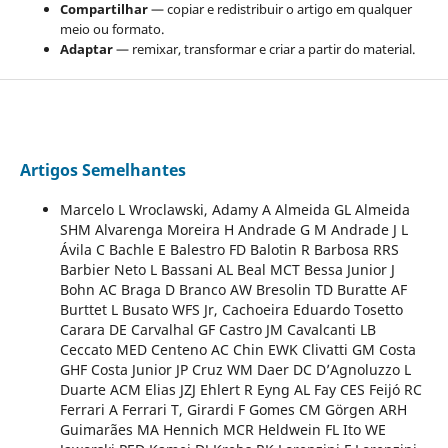
Compartilhar
— copiar e redistribuir o artigo em qualquer
meio ou formato.
Adaptar
— remixar, transformar e criar a partir do material.
Artigos Semelhantes
Marcelo L Wroclawski, Adamy A Almeida GL Almeida
SHM Alvarenga Moreira H Andrade G M Andrade J L
Ávila C Bachle E Balestro FD Balotin R Barbosa RRS
Barbier Neto L Bassani AL Beal MCT Bessa Junior J
Bohn AC Braga D Branco AW Bresolin TD Buratte AF
Burttet L Busato WFS Jr, Cachoeira Eduardo Tosetto
Carara DE Carvalhal GF Castro JM Cavalcanti LB
Ceccato MED Centeno AC Chin EWK Clivatti GM Costa
GHF Costa Junior JP Cruz WM Daer DC D’Agnoluzzo L
Duarte ACM Elias JZJ Ehlert R Eyng AL Fay CES Feijó RC
Ferrari A Ferrari T, Girardi F Gomes CM Görgen ARH
Guimarães MA Hennich MCR Heldwein FL Ito WE