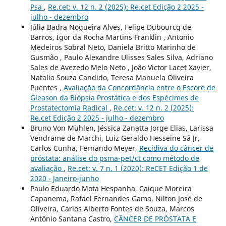
Psa
,
Re.cet: v. 12 n. 2 (2025): Re.cet Edição 2 2025 -
julho - dezembro
Júlia Badra Nogueira Alves, Felipe Dubourcq de
Barros, Igor da Rocha Martins Franklin , Antonio
Medeiros Sobral Neto, Daniela Britto Marinho de
Gusmão , Paulo Alexandre Ulisses Sales Silva, Adriano
Sales de Avezedo Melo Neto , João Victor Lacet Xavier,
Natalia Souza Candido, Teresa Manuela Oliveira
Puentes ,
Avaliação da Concordância entre o Escore de
Gleason da Biópsia Prostática e dos Espécimes de
Prostatectomia Radical
,
Re.cet: v. 12 n. 2 (2025):
Re.cet Edição 2 2025 - julho - dezembro
Bruno Von Mühlen, Jéssica Zanatta Jorge Elias, Larissa
Vendrame de Marchi, Luiz Geraldo Hesseine Sá Jr,
Carlos Cunha, Fernando Meyer,
Recidiva do câncer de
próstata: análise do psma-pet/ct como método de
avaliação
,
Re.cet: v. 7 n. 1 (2020): ReCET Edição 1 de
2020 - Janeiro-junho
Paulo Eduardo Mota Hespanha, Caique Moreira
Capanema, Rafael Fernandes Gama, Nilton José de
Oliveira, Carlos Alberto Fontes de Souza, Marcos
Antônio Santana Castro,
CÂNCER DE PRÓSTATA E