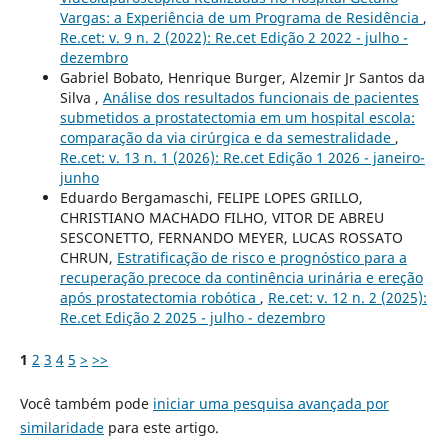
Vargas: a Experiência de um Programa de Residência
,
Re.cet: v. 9 n. 2 (2022): Re.cet Edição 2 2022 - julho -
dezembro
Gabriel Bobato, Henrique Burger, Alzemir Jr Santos da
Silva ,
Análise dos resultados funcionais de pacientes
submetidos a prostatectomia em um hospital escola:
comparação da via cirúrgica e da semestralidade
,
Re.cet: v. 13 n. 1 (2026): Re.cet Edição 1 2026 - janeiro-
junho
Eduardo Bergamaschi, FELIPE LOPES GRILLO,
CHRISTIANO MACHADO FILHO, VITOR DE ABREU
SESCONETTO, FERNANDO MEYER, LUCAS ROSSATO
CHRUN,
Estratificação de risco e prognóstico para a
recuperação precoce da continência urinária e ereção
após prostatectomia robótica
,
Re.cet: v. 12 n. 2 (2025):
Re.cet Edição 2 2025 - julho - dezembro
1
2
3
4
5
>
>>
Você também pode
iniciar uma pesquisa avançada por
similaridade
para este artigo.