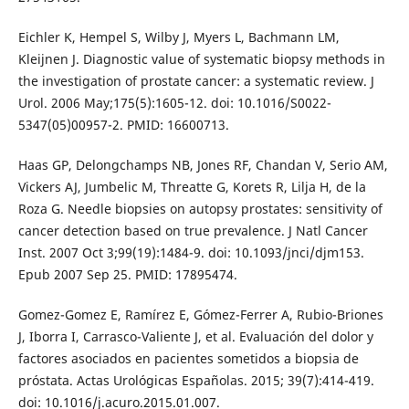
Eichler K, Hempel S, Wilby J, Myers L, Bachmann LM,
Kleijnen J. Diagnostic value of systematic biopsy methods in
the investigation of prostate cancer: a systematic review. J
Urol. 2006 May;175(5):1605-12. doi: 10.1016/S0022-
5347(05)00957-2. PMID: 16600713.
Haas GP, Delongchamps NB, Jones RF, Chandan V, Serio AM,
Vickers AJ, Jumbelic M, Threatte G, Korets R, Lilja H, de la
Roza G. Needle biopsies on autopsy prostates: sensitivity of
cancer detection based on true prevalence. J Natl Cancer
Inst. 2007 Oct 3;99(19):1484-9. doi: 10.1093/jnci/djm153.
Epub 2007 Sep 25. PMID: 17895474.
Gomez-Gomez E, Ramírez E, Gómez-Ferrer A, Rubio-Briones
J, Iborra I, Carrasco-Valiente J, et al. Evaluación del dolor y
factores asociados en pacientes sometidos a biopsia de
próstata. Actas Urológicas Españolas. 2015; 39(7):414-419.
doi: 10.1016/j.acuro.2015.01.007.