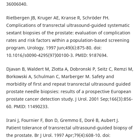
36006040.
Rietbergen JB, Kruger AE, Kranse R, Schröder FH.
Complications of transrectal ultrasound-guided systematic
sextant biopsies of the prostate: evaluation of complication
rates and risk factors within a population-based screening
program. Urology. 1997 Jun;49(6):875-80. doi:
10.1016/s0090-4295(97)00100-3. PMID: 9187694.
Djavan B, Waldert M, Zlotta A, Dobronski P, Seitz C, Remzi M,
Borkowski A, Schulman C, Marberger M. Safety and
morbidity of first and repeat transrectal ultrasound guided
prostate needle biopsies: results of a prospective European
prostate cancer detection study. J Urol. 2001 Sep;166(3):856-
60. PMID: 11490233.
Irani J, Fournier F, Bon D, Gremmo E, Doré B, Aubert J.
Patient tolerance of transrectal ultrasound-guided biopsy of
the prostate. Br J Urol. 1997 Apr;79(4):608-10. doi: