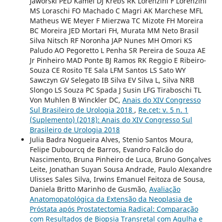
Jaworski PED Kamei DJ Krebs RK Lorenzini F Lorenzini
MS Loraschi FO Machado C Magri AK Marchese MFL
Matheus WE Meyer F Mierzwa TC Mizote FH Moreira
BC Moreira JED Mortari FH, Murata MM Neto Brasil
Silva Nitsch RF Noronha JAP Nunes MH Omori KS
Paludo AO Pegoretto L Penha SR Pereira de Souza AE
Jr Pinheiro MAD Ponte BJ Ramos RK Reggio E Ribeiro-
Souza CE Rosito TE Sala LFM Santos LS Sato WY
Sawczyn GV Selegato IB Silva EV Silva L, Silva NRB
Slongo LS Souza PC Spada J Susin LFG Tiraboschi TL
Von Muhlen B Winckler DC,
Anais do XIV Congresso
Sul Brasileiro de Urologia 2018
,
Re.cet: v. 5 n. 1
(Suplemento) (2018): Anais do XIV Congresso Sul
Brasileiro de Urologia 2018
Julia Badra Nogueira Alves, Stenio Santos Moura,
Felipe Dubourcq de Barros, Evandro Falcão do
Nascimento, Bruna Pinheiro de Luca, Bruno Gonçalves
Leite, Jonathan Suyan Sousa Andrade, Paulo Alexandre
Ulisses Sales Silva, Irwins Emanuel Feitoza de Sousa,
Daniela Britto Marinho de Gusmão,
Avaliação
Anatomopatológica da Extensão da Neoplasia de
Próstata após Prostatectomia Radical: Comparação
com Resultados de Biopsia Transretal com Agulha e