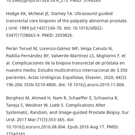
10.5980/jpnjurol1928.59.4_273. PMID: 5749269.
Hodge KK, McNeal JE, Stamey TA. Ultrasound guided
transrectal core biopsies of the palpably abnormal prostate.
J Urol. 1989 Jul;142(1):66-70. doi: 10.1016/s0022-
5347(17)38663-9. PMID: 2659826.
Perán Teruel M, Lorenzo-Gómez MF, Veiga Canuto N,
Padilla-Fernández BY, Valverde-Martínez LS, Migliorini F, et
al. Complicaciones de la biopsia transrectal de próstata en
nuestro medio. Estudio multicéntrico internacional de 3.350
pacientes. Actas Urológicas Españolas, Elsevier, 2020; 44(3):
196-204. ISSN 0210-4806. doi: 10.1016/j.acuro.2019.11.004.
Borghesi M, Ahmed H, Nam R, Schaeffer E, Schiavina R,
Taneja S, Weidner W, Loeb S. Complications After
Systematic, Random, and Image-guided Prostate Biopsy. Eur
Urol. 2017 Mar;71(3):353-365. doi:
10.1016/j.eururo.2016.08.004. Epub 2016 Aug 17. PMID:
27543165.