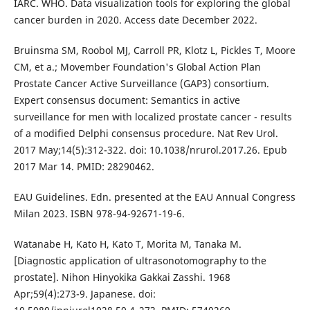
IARC. WHO. Data visualization tools for exploring the global
cancer burden in 2020. Access date December 2022.
Bruinsma SM, Roobol MJ, Carroll PR, Klotz L, Pickles T, Moore
CM, et a.; Movember Foundation's Global Action Plan
Prostate Cancer Active Surveillance (GAP3) consortium.
Expert consensus document: Semantics in active
surveillance for men with localized prostate cancer - results
of a modified Delphi consensus procedure. Nat Rev Urol.
2017 May;14(5):312-322. doi: 10.1038/nrurol.2017.26. Epub
2017 Mar 14. PMID: 28290462.
EAU Guidelines. Edn. presented at the EAU Annual Congress
Milan 2023. ISBN 978-94-92671-19-6.
Watanabe H, Kato H, Kato T, Morita M, Tanaka M.
[Diagnostic application of ultrasonotomography to the
prostate]. Nihon Hinyokika Gakkai Zasshi. 1968
Apr;59(4):273-9. Japanese. doi: