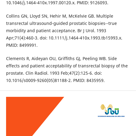
10.1046/j.1464-410x.1997.00120.x. PMID: 9126093.
Collins GN, Lloyd SN, Hehir M, McKelvie GB. Multiple
transrectal ultrasound-guided prostatic biopsies--true
morbidity and patient acceptance. Br J Urol. 1993
Apr;71(4):460-3. doi: 10.1111/j.1464-410x.1993.tb15993.x.
PMID: 8499991.
Clements R, Aideyan OU, Griffiths GJ, Peeling WB. Side
effects and patient acceptability of transrectal biopsy of the
prostate. Clin Radiol. 1993 Feb;47(2):125-6. doi:
10.1016/s0009-9260(05)81188-2. PMID: 8435959.