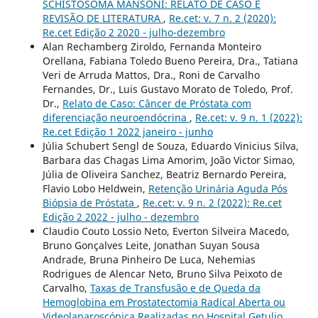
SCHISTOSOMA MANSONI: RELATO DE CASO E
REVISÃO DE LITERATURA
,
Re.cet: v. 7 n. 2 (2020):
Re.cet Edição 2 2020 - julho-dezembro
Alan Rechamberg Ziroldo, Fernanda Monteiro
Orellana, Fabiana Toledo Bueno Pereira, Dra., Tatiana
Veri de Arruda Mattos, Dra., Roni de Carvalho
Fernandes, Dr., Luis Gustavo Morato de Toledo, Prof.
Dr.,
Relato de Caso: Câncer de Próstata com
diferenciação neuroendócrina
,
Re.cet: v. 9 n. 1 (2022):
Re.cet Edição 1 2022 janeiro - junho
Júlia Schubert Sengl de Souza, Eduardo Vinicius Silva,
Barbara das Chagas Lima Amorim, João Victor Simao,
Júlia de Oliveira Sanchez, Beatriz Bernardo Pereira,
Flavio Lobo Heldwein,
Retenção Urinária Aguda Pós
Biópsia de Próstata
,
Re.cet: v. 9 n. 2 (2022): Re.cet
Edição 2 2022 - julho - dezembro
Claudio Couto Lossio Neto, Everton Silveira Macedo,
Bruno Gonçalves Leite, Jonathan Suyan Sousa
Andrade, Bruna Pinheiro De Luca, Nehemias
Rodrigues de Alencar Neto, Bruno Silva Peixoto de
Carvalho,
Taxas de Transfusão e de Queda da
Hemoglobina em Prostatectomia Radical Aberta ou
Videolaparoscópica Realizadas no Hospital Getulio