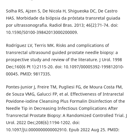
Solha RS, Ajzen S, De Nicola H, Shigueoka DC, De Castro
HAS. Morbidade da biópsia da próstata transretal guiada
por ultrassonografia. Radiol Bras. 2013; 46(2):71-74. doi:
10.1590/S0100-39842013000200009.
Rodríguez LV, Terris MK. Risks and complications of
transrectal ultrasound guided prostate needle biopsy: a
prospective study and review of the literature. J Urol. 1998
Dec;160(6 Pt 1):2115-20. doi: 10.1097/00005392-199812010-
00045. PMID: 9817335.
Pontes-Junior J, Freire TM, Pugliesi FG, de Moura Costa FM,
de Souza VMG, Galucci FP, et al. Effectiveness of Intrarectal
Povidone-iodine Cleansing Plus Formalin Disinfection of the
Needle Tip in Decreasing Infectious Complications After
Transrectal Prostate Biopsy: A Randomized Controlled Trial. J
Urol. 2022 Dec;208(6):1194-1202. doi:
10.1097/JU.0000000000002910. Epub 2022 Aug 25. PMID: