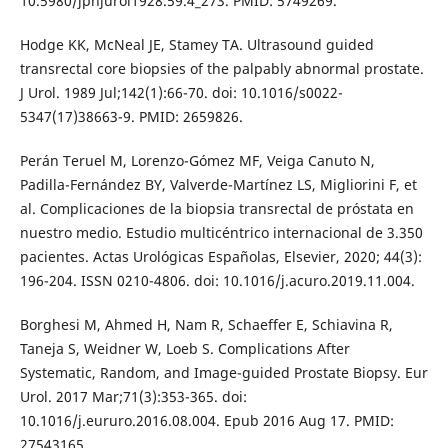
10.5980/jpnjurol1928.59.4_273. PMID: 5749269.
Hodge KK, McNeal JE, Stamey TA. Ultrasound guided
transrectal core biopsies of the palpably abnormal prostate.
J Urol. 1989 Jul;142(1):66-70. doi: 10.1016/s0022-
5347(17)38663-9. PMID: 2659826.
Perán Teruel M, Lorenzo-Gómez MF, Veiga Canuto N,
Padilla-Fernández BY, Valverde-Martínez LS, Migliorini F, et
al. Complicaciones de la biopsia transrectal de próstata en
nuestro medio. Estudio multicéntrico internacional de 3.350
pacientes. Actas Urológicas Españolas, Elsevier, 2020; 44(3):
196-204. ISSN 0210-4806. doi: 10.1016/j.acuro.2019.11.004.
Borghesi M, Ahmed H, Nam R, Schaeffer E, Schiavina R,
Taneja S, Weidner W, Loeb S. Complications After
Systematic, Random, and Image-guided Prostate Biopsy. Eur
Urol. 2017 Mar;71(3):353-365. doi:
10.1016/j.eururo.2016.08.004. Epub 2016 Aug 17. PMID:
27543165.