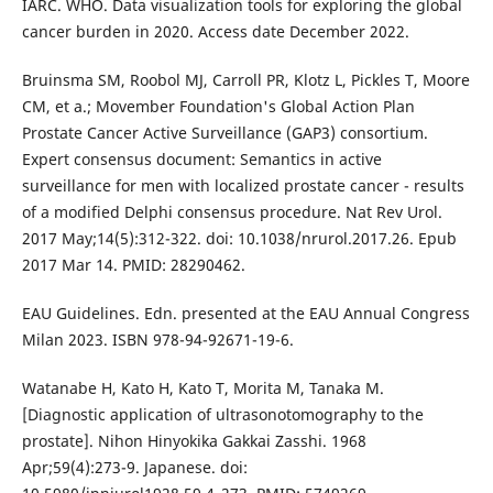
IARC. WHO. Data visualization tools for exploring the global
cancer burden in 2020. Access date December 2022.
Bruinsma SM, Roobol MJ, Carroll PR, Klotz L, Pickles T, Moore
CM, et a.; Movember Foundation's Global Action Plan
Prostate Cancer Active Surveillance (GAP3) consortium.
Expert consensus document: Semantics in active
surveillance for men with localized prostate cancer - results
of a modified Delphi consensus procedure. Nat Rev Urol.
2017 May;14(5):312-322. doi: 10.1038/nrurol.2017.26. Epub
2017 Mar 14. PMID: 28290462.
EAU Guidelines. Edn. presented at the EAU Annual Congress
Milan 2023. ISBN 978-94-92671-19-6.
Watanabe H, Kato H, Kato T, Morita M, Tanaka M.
[Diagnostic application of ultrasonotomography to the
prostate]. Nihon Hinyokika Gakkai Zasshi. 1968
Apr;59(4):273-9. Japanese. doi: