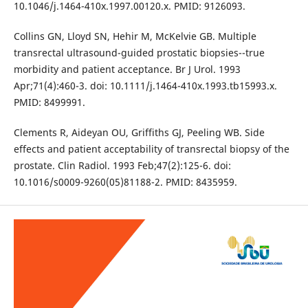
10.1046/j.1464-410x.1997.00120.x. PMID: 9126093.
Collins GN, Lloyd SN, Hehir M, McKelvie GB. Multiple
transrectal ultrasound-guided prostatic biopsies--true
morbidity and patient acceptance. Br J Urol. 1993
Apr;71(4):460-3. doi: 10.1111/j.1464-410x.1993.tb15993.x.
PMID: 8499991.
Clements R, Aideyan OU, Griffiths GJ, Peeling WB. Side
effects and patient acceptability of transrectal biopsy of the
prostate. Clin Radiol. 1993 Feb;47(2):125-6. doi:
10.1016/s0009-9260(05)81188-2. PMID: 8435959.