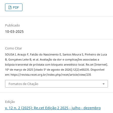
PDF
Publicado
10-03-2025
Como Citar
SOUSA I, Araujo F, Falcão do Nascimento E, Santos Moura S, Pinheiro de Luca
B, Gonçalves Leite B, et al. Avaliação da dor e complicações associadas a
biópsia transretal de próstata com bloqueio anestésico local. Re.cet [Internet].
10º de março de 2025 [citado 5º de agosto de 2026];12(2):e00235. Disponível
em: https://revista.recet.org.br/index.php/recet/article/view/235
Fomatos de Citação
Edição
v. 12 n. 2 (2025): Re.cet Edição 2 2025 - julho - dezembro