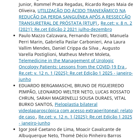
Junior, Rommel Prata Regadas, Ricardo Reges Maia de
Oliveira,
UTILIZAÇÃO DO ÁCIDO TRANEXÂMICO NA
REDUÇÃO DA PERDA SANGUÍNEA APÓS A RESSECÇÃO
TRANSURETRAL DE PRÓSTATA (RTUP)
,
Re.cet: v. 8 n. 2
(2021): Re.cet Edição 2 2021 julho-dezembro
Paulo Mazzo Calzavara, Fernando Terziotti, Manuela
Perri Marin, Gabriella Paslar Carbonieri, Ana Laura
Vallim Mendes, Daniel Crippa da Silva , Augusto
Varella Postiglioni, Matheus Mehret Moleta,
Telemedicine in the Management of Urologic
Oncology Patients: Lessons from the COVID-19 Era
,
Re.cet: v. 12 n. 1 (2025): Re.cet Edição 1 2025 - janeiro-
junho
EDUARDO BERGAMASCHI, BRUNO DE FIGUEIREDO
PIMPÃO, LEONARDO WELTER NETO, LUCAS ROSSATO
CHRUN, SARAH MAGRINELLI SOUSA DURAES, VITAL
BURKO SANTOS,
Pieloplastia bilateral
videolaparoscópica com acesso extraperitoneal: relato
de caso
,
Re.cet: v. 12 n. 1 (2025): Re.cet Edição 1 2025
- janeiro-junho
Igor José Caetano de Lima, Moacir Cavalcante de
Albuquerque Neto, Thomé Décio Pinheiro Barros