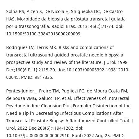
Solha RS, Ajzen S, De Nicola H, Shigueoka DC, De Castro
HAS. Morbidade da biópsia da próstata transretal guiada
por ultrassonografia. Radiol Bras. 2013; 46(2):71-74. doi:
10.1590/S0100-39842013000200009.
Rodríguez LV, Terris MK. Risks and complications of
transrectal ultrasound guided prostate needle biopsy: a
prospective study and review of the literature. J Urol. 1998
Dec;160(6 Pt 1):2115-20. doi: 10.1097/00005392-199812010-
00045. PMID: 9817335.
Pontes-Junior J, Freire TM, Pugliesi FG, de Moura Costa FM,
de Souza VMG, Galucci FP, et al. Effectiveness of Intrarectal
Povidone-iodine Cleansing Plus Formalin Disinfection of the
Needle Tip in Decreasing Infectious Complications After
Transrectal Prostate Biopsy: A Randomized Controlled Trial. J
Urol. 2022 Dec;208(6):1194-1202. doi:
10.1097/JU.0000000000002910. Epub 2022 Aug 25. PMID: