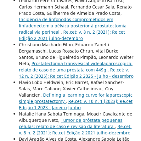
Leonardo Pereira Tavares, Flavio Augusto Barroso,
Carlos Hermann Schaal, Fernando Cesar Sala, Renato
Prado Costa, Guilherme de Almeida Prado Costa,
Incidência de linfonodos comprometidos em
linfadenectomia pélvica posterior à prostatectomia
radical via perineal
,
Re.cet: v. 8 n. 2 (2021): Re.cet
Edição 2 2021 julho-dezembro
Christiano Machado Filho, Eduardo Zanetti
Bergamaschi, Lucas Rossato Chrun, Vital Burko
Santos, Bruno de Figueiredo Pimpão, Leonardo Welter
Neto,
Prostatectomia transvesical videolaparoscópica:
relato de caso de uma próstata com 449g
,
Re.cet: v.
12 n. 2 (2025): Re.cet Edição 2 2025 - julho - dezembro
Flavio Lobo Heldwein, Eric Barret, Rafael Sanchez-
Salas, Marc Galiano, Xavier Cathelineau, Guy
Vallancien,
Defining a learning curve for laparoscopic
simple prostatectomy
,
Re.cet: v. 10 n. 1 (2023): Re.cet
Edição 1 2023 - Janeiro-Junho
Natalie Hana Sabota Tominaga, Moacir Cavalcante de
Albuquerque Neto,
Tumor de próstata pequenas
células: relato de caso e revisão da literatura
,
Re.cet:
v. 8 n. 2 (2021): Re.cet Edição 2 2021 julho-dezembro
Davi Aragão Alves da Costa, Alexandre Saboia Leitão