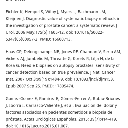
Eichler K, Hempel S, Wilby J, Myers L, Bachmann LM,
Kleijnen J. Diagnostic value of systematic biopsy methods in
the investigation of prostate cancer: a systematic review. J
Urol. 2006 May;175(5):1605-12. doi: 10.1016/S0022-
5347(05)00957-2. PMID: 16600713.
Haas GP, Delongchamps NB, Jones RF, Chandan V, Serio AM,
Vickers AJ, Jumbelic M, Threatte G, Korets R, Lilja H, de la
Roza G. Needle biopsies on autopsy prostates: sensitivity of
cancer detection based on true prevalence. J Natl Cancer
Inst. 2007 Oct 3;99(19):1484-9. doi: 10.1093/jnci/djm153.
Epub 2007 Sep 25. PMID: 17895474.
Gomez-Gomez E, Ramírez E, Gómez-Ferrer A, Rubio-Briones
J, Iborra I, Carrasco-Valiente J, et al. Evaluación del dolor y
factores asociados en pacientes sometidos a biopsia de
próstata. Actas Urológicas Españolas. 2015; 39(7):414-419.
doi: 10.1016/j.acuro.2015.01.007.