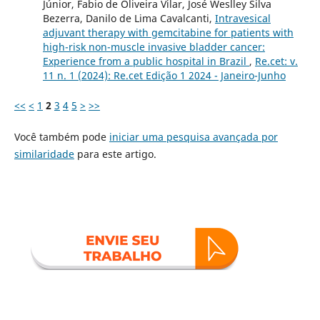
Júnior, Fabio de Oliveira Vilar, José Weslley Silva
Bezerra, Danilo de Lima Cavalcanti,
Intravesical
adjuvant therapy with gemcitabine for patients with
high-risk non-muscle invasive bladder cancer:
Experience from a public hospital in Brazil
,
Re.cet: v.
11 n. 1 (2024): Re.cet Edição 1 2024 - Janeiro-Junho
<<
<
1
2
3
4
5
>
>>
Você também pode
iniciar uma pesquisa avançada por
similaridade
para este artigo.