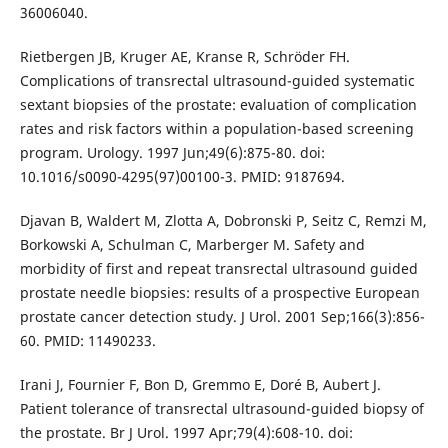
36006040.
Rietbergen JB, Kruger AE, Kranse R, Schröder FH.
Complications of transrectal ultrasound-guided systematic
sextant biopsies of the prostate: evaluation of complication
rates and risk factors within a population-based screening
program. Urology. 1997 Jun;49(6):875-80. doi:
10.1016/s0090-4295(97)00100-3. PMID: 9187694.
Djavan B, Waldert M, Zlotta A, Dobronski P, Seitz C, Remzi M,
Borkowski A, Schulman C, Marberger M. Safety and
morbidity of first and repeat transrectal ultrasound guided
prostate needle biopsies: results of a prospective European
prostate cancer detection study. J Urol. 2001 Sep;166(3):856-
60. PMID: 11490233.
Irani J, Fournier F, Bon D, Gremmo E, Doré B, Aubert J.
Patient tolerance of transrectal ultrasound-guided biopsy of
the prostate. Br J Urol. 1997 Apr;79(4):608-10. doi: