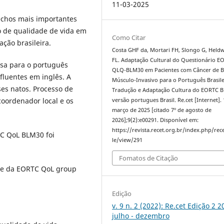
11-03-2025
echos mais importantes
o de qualidade de vida em
Como Citar
ção brasileira.
Costa GHF da, Mortari FH, Slongo G, Held
FL. Adaptação Cultural do Questionário E
esa para o português
QLQ-BLM30 em Pacientes com Câncer de B
 fluentes em inglês. A
Músculo-Invasivo para o Português Brasile
ses natos. Processo de
Tradução e Adaptação Cultura do EORTC 
coordenador local e os
versão portugues Brasil. Re.cet [Internet]. 
março de 2025 [citado 7º de agosto de
2026];9(2):e00291. Disponível em:
https://revista.recet.org.br/index.php/rece
TC QoL BLM30 foi
le/view/291
Fomatos de Citação
ite da EORTC QoL group
Edição
v. 9 n. 2 (2022): Re.cet Edição 2 2
julho - dezembro