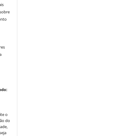
is
 sobre
ento
res
a
odo:
ite o
ção do
dade,
seja