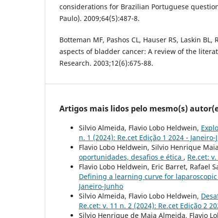
considerations for Brazilian Portuguese question
Paulo). 2009;64(5):487-8.
Botteman MF, Pashos CL, Hauser RS, Laskin BL, Red
aspects of bladder cancer: A review of the literat
Research. 2003;12(6):675-88.
Artigos mais lidos pelo mesmo(s) autor(e
Silvio Almeida, Flavio Lobo Heldwein,
Expl
n. 1 (2024): Re.cet Edição 1 2024 - Janeiro
Flavio Lobo Heldwein, Silvio Henrique Mai
oportunidades, desafios e ética
,
Re.cet: v
Flavio Lobo Heldwein, Eric Barret, Rafael 
Defining a learning curve for laparoscopi
Janeiro-Junho
Silvio Almeida, Flavio Lobo Heldwein,
Desaf
Re.cet: v. 11 n. 2 (2024): Re.cet Edição 2 
Silvio Henrique de Maia Almeida, Flavio L