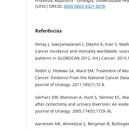
Professor Adjunto 4 - Urologia, Universidade Fe
(UFSC) ORCID:
0000-0003-4321-0078
Referências
Ferlay J, Soerjomataram I, Dikshit R, Eser S, Math
Cancer incidence and mortality worldwide: sou
patterns in GLOBOCAN 2012. Int J Cancer. 2015;
Fedeli U, Fedewa SA, Ward EM. Treatment of Mus
Cancer: Evidence From the National Cancer Data
Journal of Urology. 2011;185(1):72-8.
Gerharz EW, Mansson A, Hunt S, Skinner EC, Mans
after cystectomy and urinary diversion: An evid
Journal of Urology. 2005;174(5):1729-36.
Aaronson NK, Ahmedzai S, Bergman B, Bullinger M