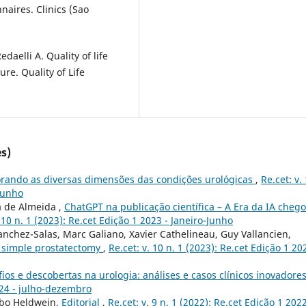
naires. Clinics (Sao
aelli A. Quality of life
ure. Quality of Life
s)
orando as diversas dimensões das condições urológicas
,
Re.cet: v.
-Junho
a de Almeida ,
ChatGPT na publicação científica – A Era da IA chego
. 10 n. 1 (2023): Re.cet Edição 1 2023 - Janeiro-Junho
Sanchez-Salas, Marc Galiano, Xavier Cathelineau, Guy Vallancien,
c simple prostatectomy
,
Re.cet: v. 10 n. 1 (2023): Re.cet Edição 1 20
ios e descobertas na urologia: análises e casos clínicos inovadore
2024 - julho-dezembro
obo Heldwein,
Editorial
,
Re.cet: v. 9 n. 1 (2022): Re.cet Edição 1 202