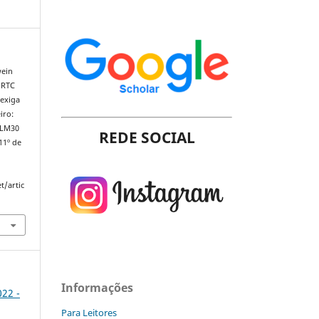
wein
ORTC
exiga
iro:
BLM30
REDE SOCIAL
11º de
t/artic
Informações
022 -
Para Leitores