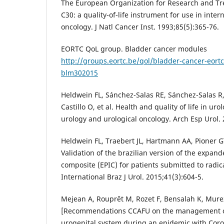
The European Organization for Research and Tr
C30: a quality-of-life instrument for use in interna
oncology. J Natl Cancer Inst. 1993;85(5):365-76.
EORTC QoL group. Bladder cancer modules
http://groups.eortc.be/qol/bladder-cancer-eortc
blm302015
Heldwein FL, Sánchez-Salas RE, Sánchez-Salas R,
Castillo O, et al. Health and quality of life in uro
urology and urological oncology. Arch Esp Urol. 
Heldwein FL, Traebert JL, Hartmann AA, Pioner G
Validation of the brazilian version of the expan
composite (EPIC) for patients submitted to radic
International Braz J Urol. 2015;41(3):604-5.
Mejean A, Rouprêt M, Rozet F, Bensalah K, Murez
[Recommendations CCAFU on the management of
urogenital system during an epidemic with Coro