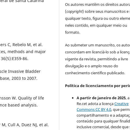
deral de Santa Catarina
Os autores mantêm os direitos autora
(
copyright
) sobre seus manuscritos e
qualquer texto, figura ou outro elem
neles contido, em qualquer meio ou
formato.
ers C, Rebelo M, et al.
Ao submeter um manuscrito, os auto
rces, methods and major
concordam em licenciá-lo sob a licenç
136(5):E359-86.
vigente da revista, permitindo a livre
divulgação e o amplo reuso do
cle Invasive Bladder
conhecimento científico publicado.
base, 2003 to 2007.
Política de licenciamento por perí
A partir de janeiro de 2025
, a
son W. Quality of life
Re.cet adota a licença
Creative
ence based analysis.
Commons CC BY 4.0
, que perm
compartilhamento e a adapta
conteúdo para qualquer finali
, Cull A, Duez NJ, et al.
inclusive comercial, desde que 