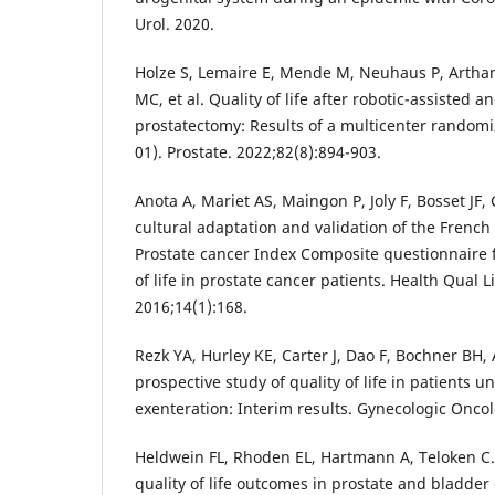
Urol. 2020.
Holze S, Lemaire E, Mende M, Neuhaus P, Artha
MC, et al. Quality of life after robotic-assisted a
prostatectomy: Results of a multicenter randomiz
01). Prostate. 2022;82(8):894-903.
Anota A, Mariet AS, Maingon P, Joly F, Bosset JF, 
cultural adaptation and validation of the French
Prostate cancer Index Composite questionnaire f
of life in prostate cancer patients. Health Qual 
2016;14(1):168.
Rezk YA, Hurley KE, Carter J, Dao F, Bochner BH, A
prospective study of quality of life in patients 
exenteration: Interim results. Gynecologic Oncol
Heldwein FL, Rhoden EL, Hartmann A, Teloken C. 
quality of life outcomes in prostate and bladder 