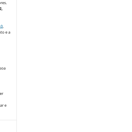
res.
2,
.0
,
to e a
ssoa
er
ar e