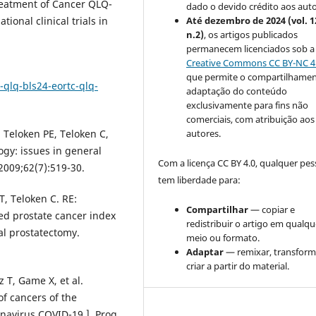
eatment of Cancer QLQ-
dado o devido crédito aos auto
Até dezembro de 2024 (vol. 1
tional clinical trials in
n.2)
, os artigos publicados
permanecem licenciados sob a
Creative Commons CC BY-NC 4
que permite o compartilhamen
-qlq-bls24-eortc-qlq-
adaptação do conteúdo
exclusivamente para fins não
comerciais, com atribuição aos
autores.
 Teloken PE, Teloken C,
logy: issues in general
Com a licença CC BY 4.0, qualquer pe
2009;62(7):519-30.
tem liberdade para:
T, Teloken C. RE:
Compartilhar
— copiar e
ded prostate cancer index
redistribuir o artigo em qualqu
al prostatectomy.
meio ou formato.
Adaptar
— remixar, transform
criar a partir do material.
 T, Game X, et al.
 cancers of the
navirus COVID-19.]. Prog