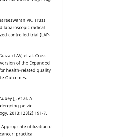
nareeswaran VK, Truss
nd laparoscopic radical
ed controlled trial (LAP-
Guizard AV, et al. Cross-
 version of the Expanded
or health-related quality
Life Outcomes.
ubey JJ, et al. A
undergoing pelvic
ogy. 2013;128(2):191-7.
Appropriate utilization of
cancer: practical