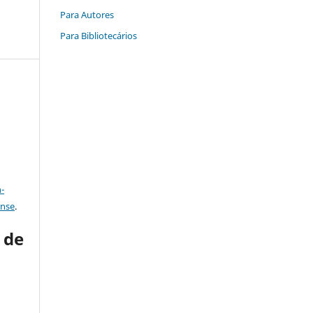
Para Autores
Para Bibliotecários
a
-
ense
.
s de