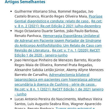
Artigos Semelhantes
Guilherme Vitoriano Silva, Rommel Regadas, Ivo
Castelo Branco, Ricardo Reges Oliveira Maia,
Psoríase
Gential diagnóstico e conduta: relato de caso
,
Re.cet:
v. 8 n. 2 (2021): Re.cet Edição 2 2021 julho-dezembro
Hugo Octaviano Duarte Santos, João Paulo Barbosa,
Renato Panhoca,
Hemorragia Espontânea Unilateral
de Adrenal em Paciente Jovem Portador de Síndrome
do Anticorpo Antifosfolipídio: Um Relato de Caso com
Revisão de Literatura
,
Re.cet: v. 7 n. 1 (2020): ReCET
Edição 1 de 2020 - Janeiro-junho
Joao Henrique Pinheiro de Menezes Barreto, Ricardo
Reges Maia de Oliveira, Rommel Prata Regadas,
Alexandre Sabóia Leitão Júnior, Akemy Allyne Menezes
Barreto de Carvalho,
Adrenalectomia bilateral
laparoscópica em pacientes com hiperplasia adrenal
secundária à doença de Cushing - série de casos
,
Re.cet: v. 8 n. 1 (2021): ReCET Edição 1 de 2021 Janeiro
- junho
Lucas Antonio Pereira do Nascimento, Matheus Vieira
Santos, Luis Augusto Seabra Rios, Wagner Aparecido
França, Renato Panhoca,
Tumor misto estromal e