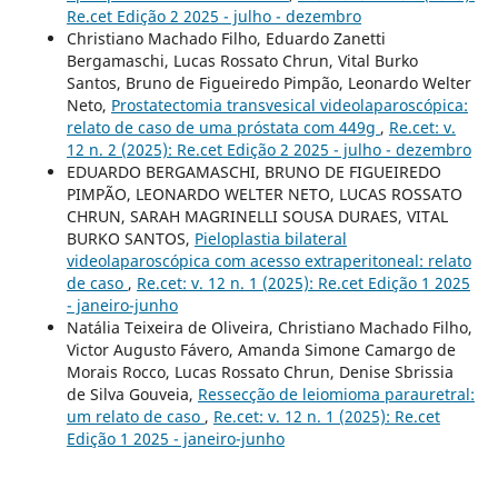
Re.cet Edição 2 2025 - julho - dezembro
Christiano Machado Filho, Eduardo Zanetti
Bergamaschi, Lucas Rossato Chrun, Vital Burko
Santos, Bruno de Figueiredo Pimpão, Leonardo Welter
Neto,
Prostatectomia transvesical videolaparoscópica:
relato de caso de uma próstata com 449g
,
Re.cet: v.
12 n. 2 (2025): Re.cet Edição 2 2025 - julho - dezembro
EDUARDO BERGAMASCHI, BRUNO DE FIGUEIREDO
PIMPÃO, LEONARDO WELTER NETO, LUCAS ROSSATO
CHRUN, SARAH MAGRINELLI SOUSA DURAES, VITAL
BURKO SANTOS,
Pieloplastia bilateral
videolaparoscópica com acesso extraperitoneal: relato
de caso
,
Re.cet: v. 12 n. 1 (2025): Re.cet Edição 1 2025
- janeiro-junho
Natália Teixeira de Oliveira, Christiano Machado Filho,
Victor Augusto Fávero, Amanda Simone Camargo de
Morais Rocco, Lucas Rossato Chrun, Denise Sbrissia
de Silva Gouveia,
Ressecção de leiomioma parauretral:
um relato de caso
,
Re.cet: v. 12 n. 1 (2025): Re.cet
Edição 1 2025 - janeiro-junho