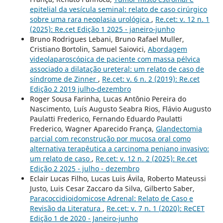
epitelial da vesícula seminal: relato de caso cirúrgico
sobre uma rara neoplasia urológica
,
Re.cet: v. 12 n. 1
(2025): Re.cet Edição 1 2025 - janeiro-junho
Bruno Rodrigues Lebani, Bruno Rafael Muller,
Cristiano Bortolin, Samuel Saiovici,
Abordagem
videolaparoscópica de paciente com massa pélvica
associado a dilatação ureteral: um relato de caso de
síndrome de Zinner
,
Re.cet: v. 6 n. 2 (2019): Re.cet
Edição 2 2019 julho-dezembro
Roger Sousa Farinha, Lucas Antônio Pereira do
Nascimento, Luís Augusto Seabra Rios, Flávio Augusto
Paulatti Frederico, Fernando Eduardo Paulatti
Frederico, Wagner Aparecido França,
Glandectomia
parcial com reconstrução por mucosa oral como
alternativa terapêutica a carcinoma peniano invasivo:
um relato de caso
,
Re.cet: v. 12 n. 2 (2025): Re.cet
Edição 2 2025 - julho - dezembro
Eclair Lucas Filho, Lucas Luis Ávila, Roberto Mateussi
Justo, Luis Cesar Zaccaro da Silva, Gilberto Saber,
Paracoccidioidomicose Adrenal: Relato de Caso e
Revisão da Literatura
,
Re.cet: v. 7 n. 1 (2020): ReCET
Edição 1 de 2020 - Janeiro-junho