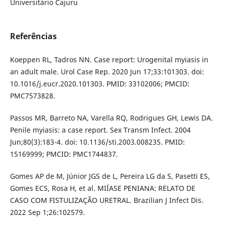
Universitário Cajuru
Referências
Koeppen RL, Tadros NN. Case report: Urogenital myiasis in
an adult male. Urol Case Rep. 2020 Jun 17;33:101303. doi:
10.1016/j.eucr.2020.101303. PMID: 33102006; PMCID:
PMC7573828.
Passos MR, Barreto NA, Varella RQ, Rodrigues GH, Lewis DA.
Penile myiasis: a case report. Sex Transm Infect. 2004
Jun;80(3):183-4. doi: 10.1136/sti.2003.008235. PMID:
15169999; PMCID: PMC1744837.
Gomes AP de M, Júnior JGS de L, Pereira LG da S, Pasetti ES,
Gomes ECS, Rosa H, et al. MIÍASE PENIANA: RELATO DE
CASO COM FISTULIZAÇÃO URETRAL. Brazilian J Infect Dis.
2022 Sep 1;26:102579.