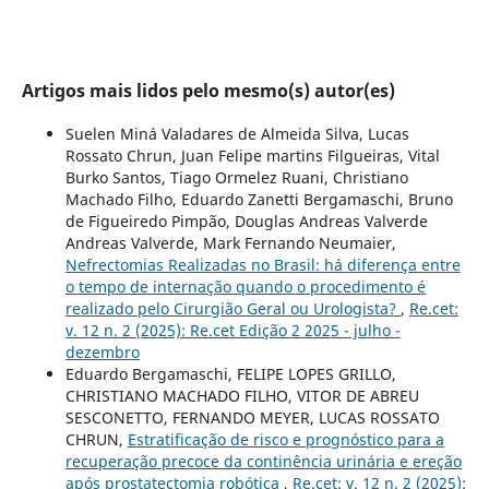
Artigos mais lidos pelo mesmo(s) autor(es)
Suelen Miná Valadares de Almeida Silva, Lucas
Rossato Chrun, Juan Felipe martins Filgueiras, Vital
Burko Santos, Tiago Ormelez Ruani, Christiano
Machado Filho, Eduardo Zanetti Bergamaschi, Bruno
de Figueiredo Pimpão, Douglas Andreas Valverde
Andreas Valverde, Mark Fernando Neumaier,
Nefrectomias Realizadas no Brasil: há diferença entre
o tempo de internação quando o procedimento é
realizado pelo Cirurgião Geral ou Urologista?
,
Re.cet:
v. 12 n. 2 (2025): Re.cet Edição 2 2025 - julho -
dezembro
Eduardo Bergamaschi, FELIPE LOPES GRILLO,
CHRISTIANO MACHADO FILHO, VITOR DE ABREU
SESCONETTO, FERNANDO MEYER, LUCAS ROSSATO
CHRUN,
Estratificação de risco e prognóstico para a
recuperação precoce da continência urinária e ereção
após prostatectomia robótica
,
Re.cet: v. 12 n. 2 (2025):