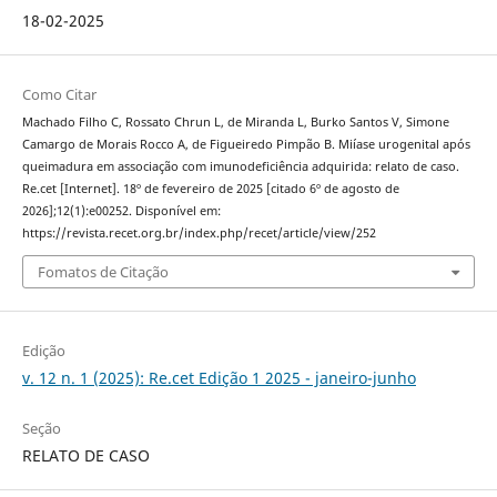
18-02-2025
Como Citar
Machado Filho C, Rossato Chrun L, de Miranda L, Burko Santos V, Simone
Camargo de Morais Rocco A, de Figueiredo Pimpão B. Miíase urogenital após
queimadura em associação com imunodeficiência adquirida: relato de caso.
Re.cet [Internet]. 18º de fevereiro de 2025 [citado 6º de agosto de
2026];12(1):e00252. Disponível em:
https://revista.recet.org.br/index.php/recet/article/view/252
Fomatos de Citação
Edição
v. 12 n. 1 (2025): Re.cet Edição 1 2025 - janeiro-junho
Seção
RELATO DE CASO