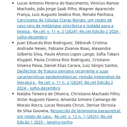
Lucas Antonio Pereira do Nascimento, Vinícius Ramos
Machado, João Jorge Saab Filho, Wagner Aparecido
França, Luis Augusto Seabra Rios, Renato Panhoca,
Carcinoma de Células Claras Renais: um relato de
caso raro de metástase sincrônica e isolada para a
bexiga
,
Re.cet: v. 11 n. 2 (2024): Re.cet Edição 2 2024 -
julho-dezembro
Juan Eduardo Rios Rodriguez, Déborah Cristina
Andrade Neves, Fabiane Zivanov Roxo, Alexandre
Gilberto Silva, Paulo Afonso Lopes Lange, Sofia Tokars
Kluppel, Paula Cristina Rios Rodriguez, Cristiano
Silveira Paiva, Daniel Elias Carara, Luiz Sérgio Santos,
Desfechos de fratura peniana recorrente e suas
características epidemiológicas: revisão integrativa da
literatura
,
Re.cet: v. 11 n. 2 (2024): Re.cet Edição 2
2024 - julho-dezembro
Natália Teixeira de Oliveira, Christiano Machado Filho,
Victor Augusto Fávero, Amanda Simone Camargo de
Morais Rocco, Lucas Rossato Chrun, Denise Sbrissia
de Silva Gouveia,
Ressecção de leiomioma parauretral:
um relato de caso
,
Re.cet: v. 12 n. 1 (2025): Re.cet
Edição 1 2025 - janeiro-junho