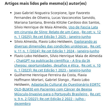
Artigos mais lidos pelo mesmo(s) autor(es)
Joao Gabriel Nogueira Scorpione, Igor Favoreto
Fernandes de Oliveira, Lucas Vasconcelos Sanvido,
Mariana Santana, Brenda Klitzke Cardoso dos Santos,
Silvio Henrique de Maia Almeida,
Uso de Fascia Lata
em cirurgia de Sling: Relato de um Caso
,
Re.cet: v. 12
n. 1 (2025): Re.cet Edição 1 2025 - janeiro-junho
Silvio Almeida, Flavio Lobo Heldwein,
Explorando as
diversas dimensões das condições urológicas
,
Re.cet:
v. 11 n. 1 (2024): Re.cet Edição 1 2024 - Janeiro-Junho
Flavio Lobo Heldwein, Silvio Henrique Maia de Almeida
,
ChatGPT na publicação científica – A Era da IA
chegou: oportunidades, desafios e ética
,
Re.cet: v. 10
n. 1 (2023): Re.cet Edição 1 2023 - Janeiro-Junho
Guilherme Henrique Ferreira da Costa, Flavia
Hoffmann Mortari, Gabriel Slongo , Flavio Lobo
Heldwein,
Adaptação Cultural do Questionário EORTC
QLQ-BLM30 em Pacientes com Câncer de Bexiga
Músculo-Invasivo para o Português Brasileiro
,
Re.cet:
v. 9 n. 2 (2022): Re.cet Edição 2 2022 - julho -
dezembro