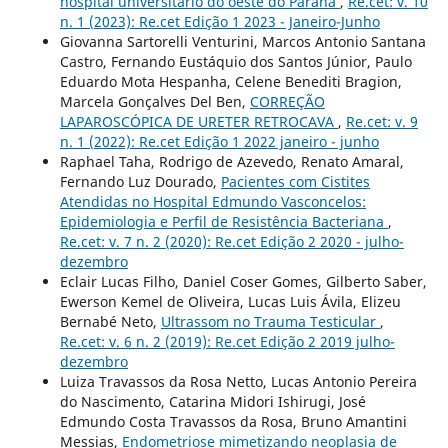
hospital universitario do oeste do Paraná
,
Re.cet: v. 10
n. 1 (2023): Re.cet Edição 1 2023 - Janeiro-Junho
Giovanna Sartorelli Venturini, Marcos Antonio Santana
Castro, Fernando Eustáquio dos Santos Júnior, Paulo
Eduardo Mota Hespanha, Celene Benediti Bragion,
Marcela Gonçalves Del Ben,
CORREÇÃO
LAPAROSCÓPICA DE URETER RETROCAVA
,
Re.cet: v. 9
n. 1 (2022): Re.cet Edição 1 2022 janeiro - junho
Raphael Taha, Rodrigo de Azevedo, Renato Amaral,
Fernando Luz Dourado,
Pacientes com Cistites
Atendidas no Hospital Edmundo Vasconcelos:
Epidemiologia e Perfil de Resistência Bacteriana
,
Re.cet: v. 7 n. 2 (2020): Re.cet Edição 2 2020 - julho-
dezembro
Eclair Lucas Filho, Daniel Coser Gomes, Gilberto Saber,
Ewerson Kemel de Oliveira, Lucas Luis Ávila, Elizeu
Bernabé Neto,
Ultrassom no Trauma Testicular
,
Re.cet: v. 6 n. 2 (2019): Re.cet Edição 2 2019 julho-
dezembro
Luiza Travassos da Rosa Netto, Lucas Antonio Pereira
do Nascimento, Catarina Midori Ishirugi, José
Edmundo Costa Travassos da Rosa, Bruno Amantini
Messias,
Endometriose mimetizando neoplasia de