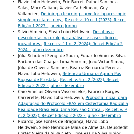
Flavio Lobo Heldwein, Eric Barret, Rafael Sanchez-
Salas, Marc Galiano, Xavier Cathelineau, Guy
Vallancien,
Defining a learning curve for laparoscopic
simple prostatectomy
,
Re.cet: v. 10 n. 1 (2023): Re.cet
Edição 1 2023 - Janeiro-Junho
Silvio Almeida, Flavio Lobo Heldwein,
Desafios e
descobertas na urologia: análises e casos clínicos
inovadores
,
Re.cet: v. 11 n. 2 (2024): Re.cet Edição 2
2024 - julho-dezembro
Júlia Schubert Sengl de Souza, Eduardo Vinicius Silva,
Barbara das Chagas Lima Amorim, João Victor Simao,
Júlia de Oliveira Sanchez, Beatriz Bernardo Pereira,
Flavio Lobo Heldwein,
Retenção Urinária Aguda Pós
Biópsia de Próstata
,
Re.cet: v. 9 n. 2 (2022): Re.cet
Edição 2 2022 - julho - dezembro
Caio Vinícius Oliveira Vasconcelos, Fabricio Borges
Carrerette, Flavio Lobo Heldwein,
Proposta Inicial para
Adaptação do Protocolo ERAS em Cistectomia Radical à
Realidade Brasileira: Uma Revisão Crítica.
,
Re.cet: v. 9
n. 2 (2022): Re.cet Edição 2 2022 - julho - dezembro
Ricardo José Fontes de Bragança, Flavio Lobo
Heldwein, Silvio Henrique Maia de Almeida, Deusdedit
Cortez Vieira da Silva Neto , Jose Vaz da Silva Junior,