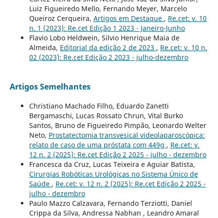
Luiz Figueiredo Mello, Fernando Meyer, Marcelo
Queiroz Cerqueira,
Artigos em Destaque
,
Re.cet: v. 10
n. 1 (2023): Re.cet Edição 1 2023 - Janeiro-Junho
Flavio Lobo Heldwein, Silvio Henrique Maia de
Almeida,
Editorial da edição 2 de 2023
,
Re.cet: v. 10 n.
02 (2023): Re.cet Edição 2 2023 - julho-dezembro
Artigos Semelhantes
Christiano Machado Filho, Eduardo Zanetti
Bergamaschi, Lucas Rossato Chrun, Vital Burko
Santos, Bruno de Figueiredo Pimpão, Leonardo Welter
Neto,
Prostatectomia transvesical videolaparoscópica:
relato de caso de uma próstata com 449g
,
Re.cet: v.
12 n. 2 (2025): Re.cet Edição 2 2025 - julho - dezembro
Francesca da Cruz, Lucas Teixeira e Aguiar Batista,
Cirurgias Robóticas Urológicas no Sistema Único de
Saúde
,
Re.cet: v. 12 n. 2 (2025): Re.cet Edição 2 2025 -
julho - dezembro
Paulo Mazzo Calzavara, Fernando Terziotti, Daniel
Crippa da Silva, Andressa Nabhan , Leandro Amaral