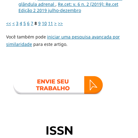
glândula adrenal
,
Re.cet: v. 6 n. 2 (2019): Re.cet
Edição 2 2019 julho-dezembro
<<
<
3
4
5
6
7
8
9
10
11
>
>>
Você também pode
iniciar uma pesquisa avançada por
similaridade
para este artigo.