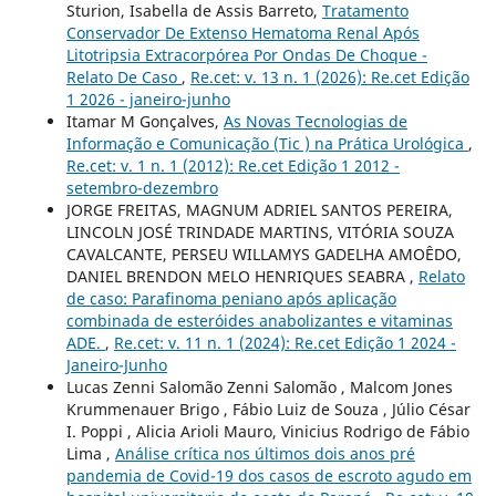
Sturion, Isabella de Assis Barreto,
Tratamento
Conservador De Extenso Hematoma Renal Após
Litotripsia Extracorpórea Por Ondas De Choque -
Relato De Caso
,
Re.cet: v. 13 n. 1 (2026): Re.cet Edição
1 2026 - janeiro-junho
Itamar M Gonçalves,
As Novas Tecnologias de
Informação e Comunicação (Tic ) na Prática Urológica
,
Re.cet: v. 1 n. 1 (2012): Re.cet Edição 1 2012 -
setembro-dezembro
JORGE FREITAS, MAGNUM ADRIEL SANTOS PEREIRA,
LINCOLN JOSÉ TRINDADE MARTINS, VITÓRIA SOUZA
CAVALCANTE, PERSEU WILLAMYS GADELHA AMOÊDO,
DANIEL BRENDON MELO HENRIQUES SEABRA ,
Relato
de caso: Parafinoma peniano após aplicação
combinada de esteróides anabolizantes e vitaminas
ADE.
,
Re.cet: v. 11 n. 1 (2024): Re.cet Edição 1 2024 -
Janeiro-Junho
Lucas Zenni Salomão Zenni Salomão , Malcom Jones
Krummenauer Brigo , Fábio Luiz de Souza , Júlio César
I. Poppi , Alicia Arioli Mauro, Vinicius Rodrigo de Fábio
Lima ,
Análise crítica nos últimos dois anos pré
pandemia de Covid-19 dos casos de escroto agudo em