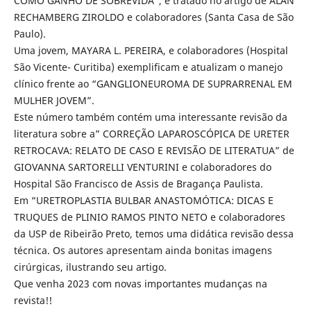
COMO GANHO DE SOBREVIDA”, é tratado no artigo de ALAN
RECHAMBERG ZIROLDO e colaboradores (Santa Casa de São
Paulo).
Uma jovem, MAYARA L. PEREIRA, e colaboradores (Hospital
São Vicente- Curitiba) exemplificam e atualizam o manejo
clínico frente ao “GANGLIONEUROMA DE SUPRARRENAL EM
MULHER JOVEM”.
Este número também contém uma interessante revisão da
literatura sobre a” CORREÇÃO LAPAROSCÓPICA DE URETER
RETROCAVA: RELATO DE CASO E REVISÃO DE LITERATUA” de
GIOVANNA SARTORELLI VENTURINI e colaboradores do
Hospital São Francisco de Assis de Bragança Paulista.
Em “URETROPLASTIA BULBAR ANASTOMÓTICA: DICAS E
TRUQUES de PLINIO RAMOS PINTO NETO e colaboradores
da USP de Ribeirão Preto, temos uma didática revisão dessa
técnica. Os autores apresentam ainda bonitas imagens
cirúrgicas, ilustrando seu artigo.
Que venha 2023 com novas importantes mudanças na
revista!!