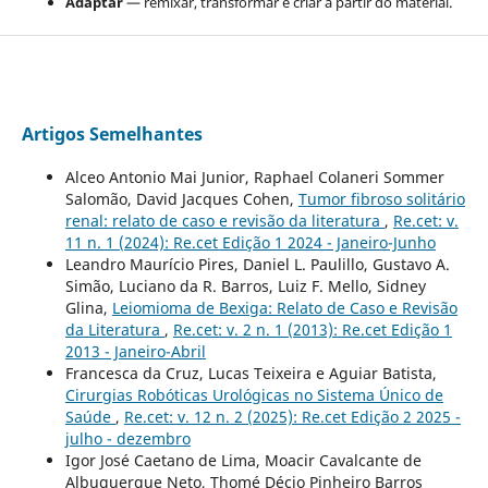
Adaptar
— remixar, transformar e criar a partir do material.
Artigos Semelhantes
Alceo Antonio Mai Junior, Raphael Colaneri Sommer
Salomão, David Jacques Cohen,
Tumor fibroso solitário
renal: relato de caso e revisão da literatura
,
Re.cet: v.
11 n. 1 (2024): Re.cet Edição 1 2024 - Janeiro-Junho
Leandro Maurício Pires, Daniel L. Paulillo, Gustavo A.
Simão, Luciano da R. Barros, Luiz F. Mello, Sidney
Glina,
Leiomioma de Bexiga: Relato de Caso e Revisão
da Literatura
,
Re.cet: v. 2 n. 1 (2013): Re.cet Edição 1
2013 - Janeiro-Abril
Francesca da Cruz, Lucas Teixeira e Aguiar Batista,
Cirurgias Robóticas Urológicas no Sistema Único de
Saúde
,
Re.cet: v. 12 n. 2 (2025): Re.cet Edição 2 2025 -
julho - dezembro
Igor José Caetano de Lima, Moacir Cavalcante de
Albuquerque Neto, Thomé Décio Pinheiro Barros