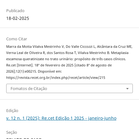
Publicado
18-02-2025
Como Citar
Marra da Motta Vilalva Mestrinho V, Do Valle Ciccozzi L, Alcântara da Cruz ME,
Verna Leal de Oliveira R, dos Santos Rosa T, Vilalva Mestrinho B. Metaplasia
escamosa queratinizate no trato urinário: propósito de três casos clínicos.
Re.cet [Internet]. 18º de fevereiro de 2025 [citado 8º de agosto de
2026];12(1):e00215. Disponível em:
https://revista.recet.org.br/index.php/recet/article/view/215
Fomatos de Citação
Edição
v. 12 n. 1 (2025): Re.cet Edição 1 2025 - janeiro-junho
Seção