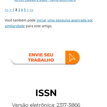
<<
<
1
2
3
4
5
>
>>
Você também pode
iniciar uma pesquisa avançada por
similaridade
para este artigo.