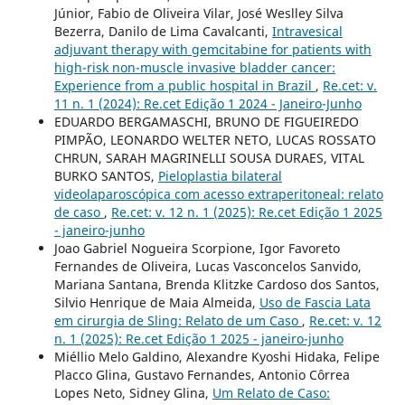
Júnior, Fabio de Oliveira Vilar, José Weslley Silva
Bezerra, Danilo de Lima Cavalcanti,
Intravesical
adjuvant therapy with gemcitabine for patients with
high-risk non-muscle invasive bladder cancer:
Experience from a public hospital in Brazil
,
Re.cet: v.
11 n. 1 (2024): Re.cet Edição 1 2024 - Janeiro-Junho
EDUARDO BERGAMASCHI, BRUNO DE FIGUEIREDO
PIMPÃO, LEONARDO WELTER NETO, LUCAS ROSSATO
CHRUN, SARAH MAGRINELLI SOUSA DURAES, VITAL
BURKO SANTOS,
Pieloplastia bilateral
videolaparoscópica com acesso extraperitoneal: relato
de caso
,
Re.cet: v. 12 n. 1 (2025): Re.cet Edição 1 2025
- janeiro-junho
Joao Gabriel Nogueira Scorpione, Igor Favoreto
Fernandes de Oliveira, Lucas Vasconcelos Sanvido,
Mariana Santana, Brenda Klitzke Cardoso dos Santos,
Silvio Henrique de Maia Almeida,
Uso de Fascia Lata
em cirurgia de Sling: Relato de um Caso
,
Re.cet: v. 12
n. 1 (2025): Re.cet Edição 1 2025 - janeiro-junho
Miéllio Melo Galdino, Alexandre Kyoshi Hidaka, Felipe
Placco Glina, Gustavo Fernandes, Antonio Côrrea
Lopes Neto, Sidney Glina,
Um Relato de Caso: