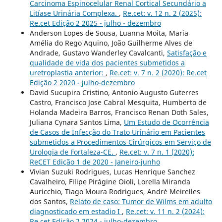
Carcinoma Espinocelular Renal Cortical Secundário a
Litíase Urinária Complexa.
,
Re.cet: v. 12 n. 2 (2025):
Re.cet Edição 2 2025 - julho - dezembro
Anderson Lopes de Sousa, Luanna Moita, Maria
Amélia do Rego Aquino, João Guilherme Alves de
Andrade, Gustavo Wanderley Cavalcanti,
Satisfação e
qualidade de vida dos pacientes submetidos a
uretroplastia anterior:
,
Re.cet: v. 7 n. 2 (2020): Re.cet
Edição 2 2020 - julho-dezembro
David Sucupira Cristino, Antonio Augusto Guterres
Castro, Francisco Jose Cabral Mesquita, Humberto de
Holanda Madeira Barros, Francisco Renan Doth Sales,
Juliana Cynara Santos Lima,
Um Estudo de Ocorrência
de Casos de Infecção do Trato Urinário em Pacientes
submetidos a Procedimentos Cirúrgicos em Serviço de
Urologia de Fortaleza-CE.
,
Re.cet: v. 7 n. 1 (2020):
ReCET Edição 1 de 2020 - Janeiro-junho
Vivian Suzuki Rodrigues, Lucas Henrique Sanchez
Cavalheiro, Filipe Pirágine Oioli, Lorella Miranda
Auricchio, Tiago Moura Rodrigues, André Meirelles
dos Santos,
Relato de caso: Tumor de Wilms em adulto
diagnosticado em estadio I
,
Re.cet: v. 11 n. 2 (2024):
Re.cet Edição 2 2024 - julho-dezembro