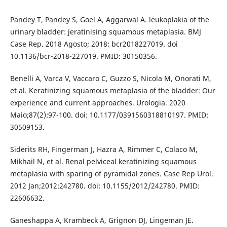
Pandey T, Pandey S, Goel A, Aggarwal A. leukoplakia of the
urinary bladder: jeratinising squamous metaplasia. BMJ
Case Rep. 2018 Agosto; 2018: bcr2018227019. doi
10.1136/bcr-2018-227019. PMID: 30150356.
Benelli A, Varca V, Vaccaro C, Guzzo S, Nicola M, Onorati M,
et al. Keratinizing squamous metaplasia of the bladder: Our
experience and current approaches. Urologia. 2020
Maio;87(2):97-100. doi: 10.1177/0391560318810197. PMID:
30509153.
Siderits RH, Fingerman J, Hazra A, Rimmer C, Colaco M,
Mikhail N, et al. Renal pelviceal keratinizing squamous
metaplasia with sparing of pyramidal zones. Case Rep Urol.
2012 Jan;2012:242780. doi: 10.1155/2012/242780. PMID:
22606632.
Ganeshappa A, Krambeck A, Grignon DJ, Lingeman JE.