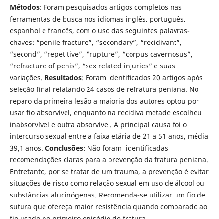
Métodos
: Foram pesquisados artigos completos nas
ferramentas de busca nos idiomas inglês, português,
espanhol e francês, com o uso das seguintes palavras-
chaves: “penile fracture”, “secondary”, “recidivant”,
“second”, “repetitive”, “rupture”, “corpus cavernosus”,
“refracture of penis”, “sex related injuries” e suas
variações.
Resultados
: Foram identificados 20 artigos após
seleção final relatando 24 casos de refratura peniana. No
reparo da primeira lesão a maioria dos autores optou por
usar fio absorvível, enquanto na recidiva metade escolheu
inabsorvível e outra absorvível. A principal causa foi o
intercurso sexual entre a faixa etária de 21 a 51 anos, média
39,1 anos.
Conclusões
: Não foram identificadas
recomendações claras para a prevenção da fratura peniana.
Entretanto, por se tratar de um trauma, a prevenção é evitar
situações de risco como relação sexual em uso de álcool ou
substâncias alucinógenas. Recomenda-se utilizar um fio de
sutura que ofereça maior resistência quando comparado ao
fio usado no primeiro episódio de fratura.