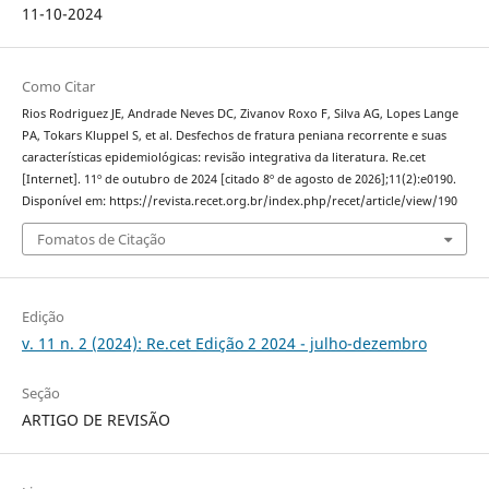
11-10-2024
Como Citar
Rios Rodriguez JE, Andrade Neves DC, Zivanov Roxo F, Silva AG, Lopes Lange
PA, Tokars Kluppel S, et al. Desfechos de fratura peniana recorrente e suas
características epidemiológicas: revisão integrativa da literatura. Re.cet
[Internet]. 11º de outubro de 2024 [citado 8º de agosto de 2026];11(2):e0190.
Disponível em: https://revista.recet.org.br/index.php/recet/article/view/190
Fomatos de Citação
Edição
v. 11 n. 2 (2024): Re.cet Edição 2 2024 - julho-dezembro
Seção
ARTIGO DE REVISÃO