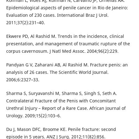
Koifman L, Vides AJ, Koifman N, Carvalho JP, Ornellas AA.
Epidemiological aspects of penile cancer in Rio de Janeiro:
Evaluation of 230 cases. International Braz J Urol.
2011;37(2):231–40.
Ekwere PD, Al Rashid M. Trends in the incidence, clinical
presentation, and management of traumatic rupture of the
corpus cavernosum. J Natl Med Assoc. 2004;96(2):229.
Pandyan G V, Zaharani AB, Al Rashid M. Fracture penis: an
analysis of 26 cases. The Scientific World Journal.
2006;6:2327–33.
Sharma S, Suryavanshi M, Sharma S, Singh S, Seth A.
Contralateral Fracture of the Penis with Concomitant
Urethral Injury – Report of a Rare Case. African Journal of
Urology. 2009;15(2):103–6.
Du J, Mason DFC, Broome KE. Penile fracture: second
episode in 5 years. ANZ J Surg. 2012;11(82):856.