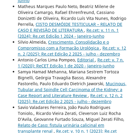
junho
Matheus Marques Paulo Neto, Beatriz Milene de
Oliveira Camargo, Rafael Ehrenfreund, Cassiano
Donizetti de Oliveira, Ricardo Luís Vita Nunes, Rodrigo
Perrella,
CISTO DESMÓIDE TESTICULAR – RELATO DE
CASO E REVISÃO DE LITERATURA
,
Re.cet: v. 11 n. 1
(2024): Re.cet Edição 1 2024 - Janeiro-Junho
Silvio Almeida,
Crescimento, Consolidação e o
Compromisso com a Formação Urológica
,
Re.cet: v. 12
n. 2 (2025): Re.cet Edição 2 2025 - julho - dezembro
Antonio Carlos Lima Pompeo,
Editorial
,
Re.cet: v. 7 n.
1 (2020): ReCET Edição 1 de 2020 - Janeiro-junho
Samya Hamad Mehanna, Mariana Sestrem Tortoza
Bignelli, Geórgia Travaglia Basso, Alexandre
Pastorello, Paulo Eduardo Dietrich Jaworski,
Mucinous,
Tubular and Spindle Cell Carcinoma of the Kidney: a
Case Report and Literature Review
,
Re.cet: v. 12 n. 2
(2025): Re.cet Edição 2 2025 - julho - dezembro
Savio Valadares Ferreira, João Paulo Rodrigues
Toniolo., Ricardo Vieira Zerati, Cleverson Luiz Rocha
D’Avila, Geovanne Furtado Souza, Miguel Zerati Filho,
Relato de Caso: fistula urinária calicinal em
transplante renal
,
Re.cet: v. 10 n. 1 (2023): Re.cet