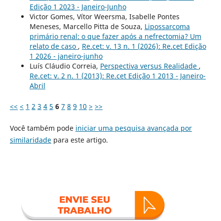
Edição 1 2023 - Janeiro-Junho
Victor Gomes, Vítor Weersma, Isabelle Pontes
Meneses, Marcello Pitta de Souza,
Lipossarcoma
primário renal: o que fazer após a nefrectomia? Um
relato de caso
,
Re.cet: v. 13 n. 1 (2026): Re.cet Edição
1 2026 - janeiro-junho
Luís Cláudio Correia,
Perspectiva versus Realidade
,
Re.cet: v. 2 n. 1 (2013): Re.cet Edição 1 2013 - Janeiro-
Abril
<<
<
1
2
3
4
5
6
7
8
9
10
>
>>
Você também pode
iniciar uma pesquisa avançada por
similaridade
para este artigo.