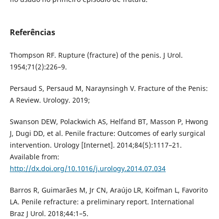
Referências
Thompson RF. Rupture (fracture) of the penis. J Urol.
1954;71(2):226–9.
Persaud S, Persaud M, Naraynsingh V. Fracture of the Penis:
A Review. Urology. 2019;
Swanson DEW, Polackwich AS, Helfand BT, Masson P, Hwong
J, Dugi DD, et al. Penile fracture: Outcomes of early surgical
intervention. Urology [Internet]. 2014;84(5):1117–21.
Available from:
http://dx.doi.org/10.1016/j.urology.2014.07.034
Barros R, Guimarães M, Jr CN, Araújo LR, Koifman L, Favorito
LA. Penile refracture: a preliminary report. International
Braz J Urol. 2018;44:1–5.