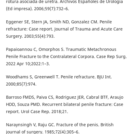
rotura asociada de uretra. Archivos Españoles de Urología
(Ed impresa). 2006;59(7):732–6.
Eggener SE, Stern JA, Smith ND, Gonzalez CM. Penile
refracture: Case report. Journal of Trauma and Acute Care
Surgery. 2003;55(4):793.
Papaioannou C, Omorphos S. Traumatic Metachronous
Penile Fracture to the Contralateral Corpora. Case Rep Surg.
2022 Apr 10;2022:1–3.
Woodhams S, Greenwell T. Penile refracture. BJU Int.
2000;85(7):974.
Barroso FMDS, Paiva CS, Rodriguez JER, Cabral BTF, Araujo
HDD, Souza PMD. Recurrent bilateral penile fracture: Case
report. Urol Case Rep. 2018;21.
Naraynsingh V, Raju GC. Fracture of the penis. British
journal of surgery. 1985;72(4):305–6.