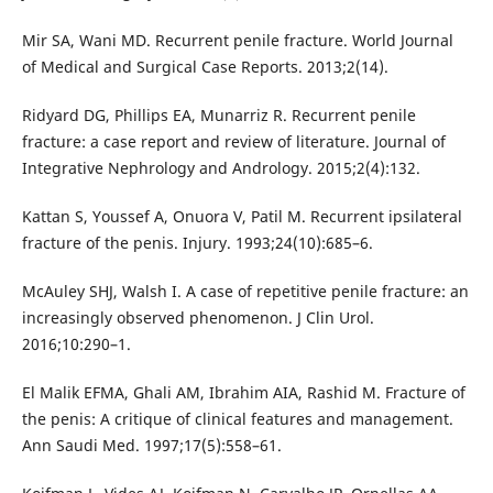
Mir SA, Wani MD. Recurrent penile fracture. World Journal
of Medical and Surgical Case Reports. 2013;2(14).
Ridyard DG, Phillips EA, Munarriz R. Recurrent penile
fracture: a case report and review of literature. Journal of
Integrative Nephrology and Andrology. 2015;2(4):132.
Kattan S, Youssef A, Onuora V, Patil M. Recurrent ipsilateral
fracture of the penis. Injury. 1993;24(10):685–6.
McAuley SHJ, Walsh I. A case of repetitive penile fracture: an
increasingly observed phenomenon. J Clin Urol.
2016;10:290–1.
El Malik EFMA, Ghali AM, Ibrahim AIA, Rashid M. Fracture of
the penis: A critique of clinical features and management.
Ann Saudi Med. 1997;17(5):558–61.