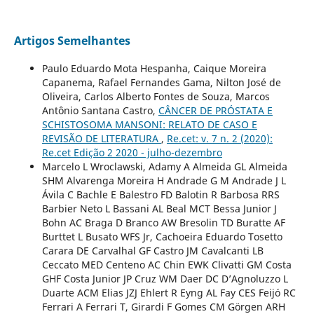
Artigos Semelhantes
Paulo Eduardo Mota Hespanha, Caique Moreira
Capanema, Rafael Fernandes Gama, Nilton José de
Oliveira, Carlos Alberto Fontes de Souza, Marcos
Antônio Santana Castro,
CÂNCER DE PRÓSTATA E
SCHISTOSOMA MANSONI: RELATO DE CASO E
REVISÃO DE LITERATURA
,
Re.cet: v. 7 n. 2 (2020):
Re.cet Edição 2 2020 - julho-dezembro
Marcelo L Wroclawski, Adamy A Almeida GL Almeida
SHM Alvarenga Moreira H Andrade G M Andrade J L
Ávila C Bachle E Balestro FD Balotin R Barbosa RRS
Barbier Neto L Bassani AL Beal MCT Bessa Junior J
Bohn AC Braga D Branco AW Bresolin TD Buratte AF
Burttet L Busato WFS Jr, Cachoeira Eduardo Tosetto
Carara DE Carvalhal GF Castro JM Cavalcanti LB
Ceccato MED Centeno AC Chin EWK Clivatti GM Costa
GHF Costa Junior JP Cruz WM Daer DC D’Agnoluzzo L
Duarte ACM Elias JZJ Ehlert R Eyng AL Fay CES Feijó RC
Ferrari A Ferrari T, Girardi F Gomes CM Görgen ARH