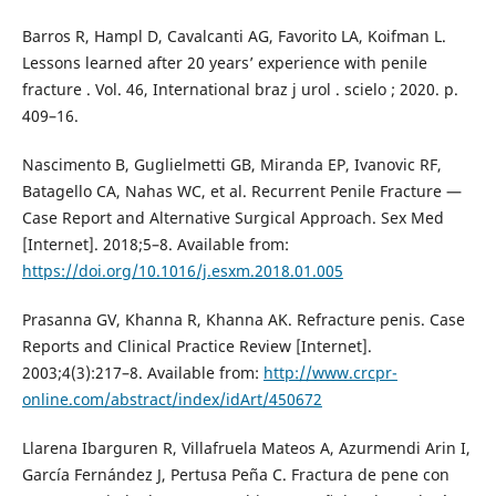
Barros R, Hampl D, Cavalcanti AG, Favorito LA, Koifman L.
Lessons learned after 20 years’ experience with penile
fracture . Vol. 46, International braz j urol . scielo ; 2020. p.
409–16.
Nascimento B, Guglielmetti GB, Miranda EP, Ivanovic RF,
Batagello CA, Nahas WC, et al. Recurrent Penile Fracture —
Case Report and Alternative Surgical Approach. Sex Med
[Internet]. 2018;5–8. Available from:
https://doi.org/10.1016/j.esxm.2018.01.005
Prasanna GV, Khanna R, Khanna AK. Refracture penis. Case
Reports and Clinical Practice Review [Internet].
2003;4(3):217–8. Available from:
http://www.crcpr-
online.com/abstract/index/idArt/450672
Llarena Ibarguren R, Villafruela Mateos A, Azurmendi Arin I,
García Fernández J, Pertusa Peña C. Fractura de pene con