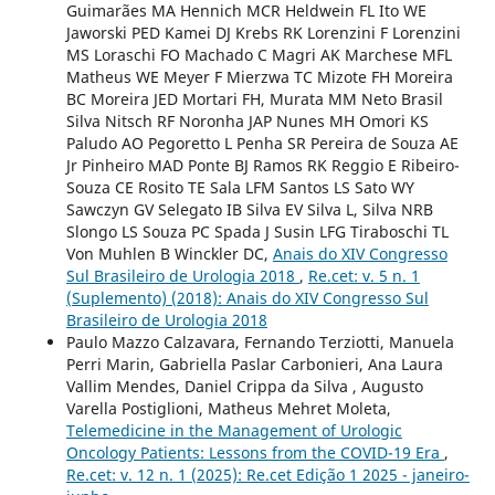
Guimarães MA Hennich MCR Heldwein FL Ito WE
Jaworski PED Kamei DJ Krebs RK Lorenzini F Lorenzini
MS Loraschi FO Machado C Magri AK Marchese MFL
Matheus WE Meyer F Mierzwa TC Mizote FH Moreira
BC Moreira JED Mortari FH, Murata MM Neto Brasil
Silva Nitsch RF Noronha JAP Nunes MH Omori KS
Paludo AO Pegoretto L Penha SR Pereira de Souza AE
Jr Pinheiro MAD Ponte BJ Ramos RK Reggio E Ribeiro-
Souza CE Rosito TE Sala LFM Santos LS Sato WY
Sawczyn GV Selegato IB Silva EV Silva L, Silva NRB
Slongo LS Souza PC Spada J Susin LFG Tiraboschi TL
Von Muhlen B Winckler DC,
Anais do XIV Congresso
Sul Brasileiro de Urologia 2018
,
Re.cet: v. 5 n. 1
(Suplemento) (2018): Anais do XIV Congresso Sul
Brasileiro de Urologia 2018
Paulo Mazzo Calzavara, Fernando Terziotti, Manuela
Perri Marin, Gabriella Paslar Carbonieri, Ana Laura
Vallim Mendes, Daniel Crippa da Silva , Augusto
Varella Postiglioni, Matheus Mehret Moleta,
Telemedicine in the Management of Urologic
Oncology Patients: Lessons from the COVID-19 Era
,
Re.cet: v. 12 n. 1 (2025): Re.cet Edição 1 2025 - janeiro-