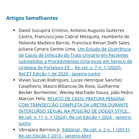
Artigos Semelhantes
David Sucupira Cristino, Antonio Augusto Guterres
Castro, Francisco Jose Cabral Mesquita, Humberto de
Holanda Madeira Barros, Francisco Renan Doth Sales,
Juliana Cynara Santos Lima,
Um Estudo de Ocorrência
de Casos de Infecção do Trato Urinário em Pacientes
submetidos a Procedimentos Cirúrgicos em Serviço de
Urologia de Fortaleza-CE.
,
Re.cet: v. 7 n. 1 (2020):
ReCET Edição 1 de 2020 - Janeiro-junho
Vivian Suzuki Rodrigues, Lucas Henrique Sanchez
Cavalheiro, Mauro Bibancos De Rose, Guilherme
Becker Burmeister, Wesley Machado Souza, João Pedro
Marcon Felix,
RELATO DE CASO: FRATURA PENIANA
COM TRANSECÇÃO COMPLETA DA URETRA DURANTE
INTERCURSO SEXUAL NA POSIÇÃO DE DOGGY STYLE.
,
Re.cet: v. 11 n. 1 (2024): Re.cet Edição 1 2024 - Janeiro-
Junho
Ubirajara Barroso Jr,
Editorial
,
Re.cet: v. 2 n. 1 (2013):
Re.cet Edição 1 2013 - Janeiro-Abril