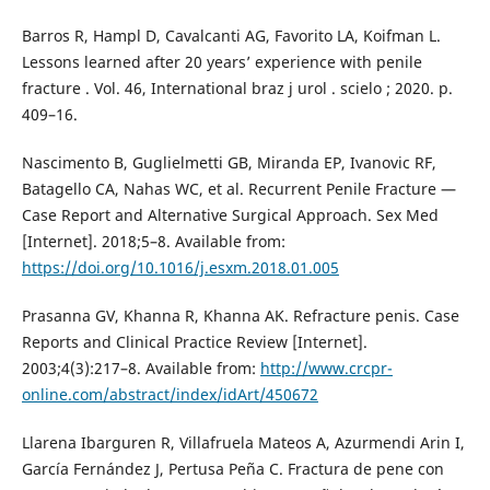
Barros R, Hampl D, Cavalcanti AG, Favorito LA, Koifman L.
Lessons learned after 20 years’ experience with penile
fracture . Vol. 46, International braz j urol . scielo ; 2020. p.
409–16.
Nascimento B, Guglielmetti GB, Miranda EP, Ivanovic RF,
Batagello CA, Nahas WC, et al. Recurrent Penile Fracture —
Case Report and Alternative Surgical Approach. Sex Med
[Internet]. 2018;5–8. Available from:
https://doi.org/10.1016/j.esxm.2018.01.005
Prasanna GV, Khanna R, Khanna AK. Refracture penis. Case
Reports and Clinical Practice Review [Internet].
2003;4(3):217–8. Available from:
http://www.crcpr-
online.com/abstract/index/idArt/450672
Llarena Ibarguren R, Villafruela Mateos A, Azurmendi Arin I,
García Fernández J, Pertusa Peña C. Fractura de pene con