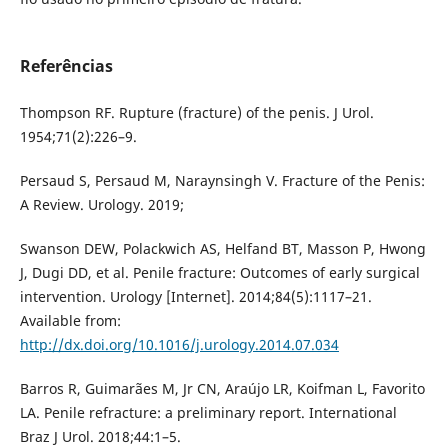
Referências
Thompson RF. Rupture (fracture) of the penis. J Urol.
1954;71(2):226–9.
Persaud S, Persaud M, Naraynsingh V. Fracture of the Penis:
A Review. Urology. 2019;
Swanson DEW, Polackwich AS, Helfand BT, Masson P, Hwong
J, Dugi DD, et al. Penile fracture: Outcomes of early surgical
intervention. Urology [Internet]. 2014;84(5):1117–21.
Available from:
http://dx.doi.org/10.1016/j.urology.2014.07.034
Barros R, Guimarães M, Jr CN, Araújo LR, Koifman L, Favorito
LA. Penile refracture: a preliminary report. International
Braz J Urol. 2018;44:1–5.