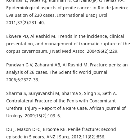
Koifman L, Vides AJ, Koifman N, Carvalho JP, Ornellas AA.
Epidemiological aspects of penile cancer in Rio de Janeiro:
Evaluation of 230 cases. International Braz J Urol.
2011;37(2):231–40.
Ekwere PD, Al Rashid M. Trends in the incidence, clinical
presentation, and management of traumatic rupture of the
corpus cavernosum. J Natl Med Assoc. 2004;96(2):229.
Pandyan G V, Zaharani AB, Al Rashid M. Fracture penis: an
analysis of 26 cases. The Scientific World Journal.
2006;6:2327–33.
Sharma S, Suryavanshi M, Sharma S, Singh S, Seth A.
Contralateral Fracture of the Penis with Concomitant
Urethral Injury – Report of a Rare Case. African Journal of
Urology. 2009;15(2):103–6.
Du J, Mason DFC, Broome KE. Penile fracture: second
episode in 5 years. ANZ J Surg. 2012;11(82):856.