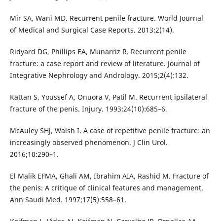
Mir SA, Wani MD. Recurrent penile fracture. World Journal
of Medical and Surgical Case Reports. 2013;2(14).
Ridyard DG, Phillips EA, Munarriz R. Recurrent penile
fracture: a case report and review of literature. Journal of
Integrative Nephrology and Andrology. 2015;2(4):132.
Kattan S, Youssef A, Onuora V, Patil M. Recurrent ipsilateral
fracture of the penis. Injury. 1993;24(10):685–6.
McAuley SHJ, Walsh I. A case of repetitive penile fracture: an
increasingly observed phenomenon. J Clin Urol.
2016;10:290–1.
El Malik EFMA, Ghali AM, Ibrahim AIA, Rashid M. Fracture of
the penis: A critique of clinical features and management.
Ann Saudi Med. 1997;17(5):558–61.