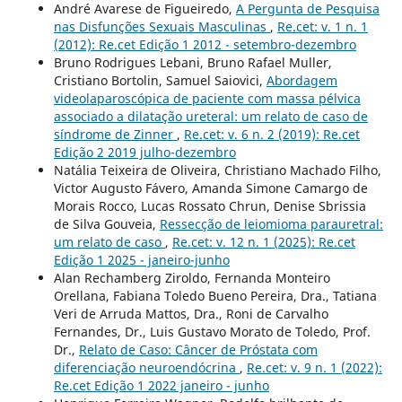
André Avarese de Figueiredo,
A Pergunta de Pesquisa
nas Disfunções Sexuais Masculinas
,
Re.cet: v. 1 n. 1
(2012): Re.cet Edição 1 2012 - setembro-dezembro
Bruno Rodrigues Lebani, Bruno Rafael Muller,
Cristiano Bortolin, Samuel Saiovici,
Abordagem
videolaparoscópica de paciente com massa pélvica
associado a dilatação ureteral: um relato de caso de
síndrome de Zinner
,
Re.cet: v. 6 n. 2 (2019): Re.cet
Edição 2 2019 julho-dezembro
Natália Teixeira de Oliveira, Christiano Machado Filho,
Victor Augusto Fávero, Amanda Simone Camargo de
Morais Rocco, Lucas Rossato Chrun, Denise Sbrissia
de Silva Gouveia,
Ressecção de leiomioma parauretral:
um relato de caso
,
Re.cet: v. 12 n. 1 (2025): Re.cet
Edição 1 2025 - janeiro-junho
Alan Rechamberg Ziroldo, Fernanda Monteiro
Orellana, Fabiana Toledo Bueno Pereira, Dra., Tatiana
Veri de Arruda Mattos, Dra., Roni de Carvalho
Fernandes, Dr., Luis Gustavo Morato de Toledo, Prof.
Dr.,
Relato de Caso: Câncer de Próstata com
diferenciação neuroendócrina
,
Re.cet: v. 9 n. 1 (2022):
Re.cet Edição 1 2022 janeiro - junho