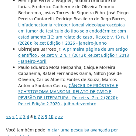
Henrique Ferreira Wagner, Rodolfo brilhante de
farias, Frederico Guilherme de Oliveira Tenorio
Borborema, Josias Torres de Siqueira Filho, José Diogo
Pereira Cantarelli, Rodrigo Brasileiro do Rego Barros,
Linfadenectomia retroperitoneal videolaparoscópica
em tumor de testículo do tipo seio endodérmico com
estadiamento IIC: um relato de caso
,
Re.cet: v. 13 n. 1
(2026): Re.cet Edição 1 2026 - janeiro-junho
Ubirrajara Barroso Jr,
A primeira página de um artigo
científico
,
Re.cet: v. 2 n. 1 (2013): Re.cet Edição 1 2013
- Janeiro-Abril
Paulo Eduardo Mota Hespanha, Caique Moreira
Capanema, Rafael Fernandes Gama, Nilton José de
Oliveira, Carlos Alberto Fontes de Souza, Marcos
Antônio Santana Castro,
CÂNCER DE PRÓSTATA E
SCHISTOSOMA MANSONI: RELATO DE CASO E
REVISÃO DE LITERATURA
,
Re.cet: v. 7 n. 2 (2020):
Re.cet Edição 2 2020 - julho-dezembro
<<
<
1
2
3
4
5
6
7
8
9
10
>
>>
Você também pode
iniciar uma pesquisa avançada por