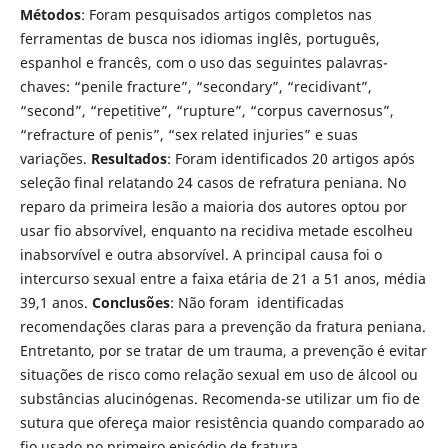
Métodos
: Foram pesquisados artigos completos nas
ferramentas de busca nos idiomas inglês, português,
espanhol e francês, com o uso das seguintes palavras-
chaves: “penile fracture”, “secondary”, “recidivant”,
“second”, “repetitive”, “rupture”, “corpus cavernosus”,
“refracture of penis”, “sex related injuries” e suas
variações.
Resultados
: Foram identificados 20 artigos após
seleção final relatando 24 casos de refratura peniana. No
reparo da primeira lesão a maioria dos autores optou por
usar fio absorvível, enquanto na recidiva metade escolheu
inabsorvível e outra absorvível. A principal causa foi o
intercurso sexual entre a faixa etária de 21 a 51 anos, média
39,1 anos.
Conclusões
: Não foram identificadas
recomendações claras para a prevenção da fratura peniana.
Entretanto, por se tratar de um trauma, a prevenção é evitar
situações de risco como relação sexual em uso de álcool ou
substâncias alucinógenas. Recomenda-se utilizar um fio de
sutura que ofereça maior resistência quando comparado ao
fio usado no primeiro episódio de fratura.