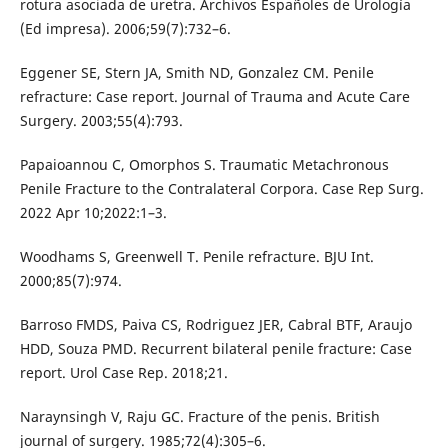
rotura asociada de uretra. Archivos Españoles de Urología
(Ed impresa). 2006;59(7):732–6.
Eggener SE, Stern JA, Smith ND, Gonzalez CM. Penile
refracture: Case report. Journal of Trauma and Acute Care
Surgery. 2003;55(4):793.
Papaioannou C, Omorphos S. Traumatic Metachronous
Penile Fracture to the Contralateral Corpora. Case Rep Surg.
2022 Apr 10;2022:1–3.
Woodhams S, Greenwell T. Penile refracture. BJU Int.
2000;85(7):974.
Barroso FMDS, Paiva CS, Rodriguez JER, Cabral BTF, Araujo
HDD, Souza PMD. Recurrent bilateral penile fracture: Case
report. Urol Case Rep. 2018;21.
Naraynsingh V, Raju GC. Fracture of the penis. British
journal of surgery. 1985;72(4):305–6.