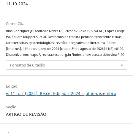
11-10-2024
Como Citar
Rios Rodriguez JE, Andrade Neves DC, Zivanov Roxo F, Silva AG, Lopes Lange
PA, Tokars Kluppel S, et al. Desfechos de fratura peniana recorrente e suas
características epidemiológicas: revisão integrativa da literatura. Re.cet
[Internet]. 11º de outubro de 2024 [citado 8º de agosto de 2026];11(2):e0190.
Disponível em: https://revista.recet.org.br/index.php/recet/article/view/190
Fomatos de Citação
Edição
v. 11 n. 2 (2024): Re.cet Edição 2 2024 - julho-dezembro
Seção
ARTIGO DE REVISÃO