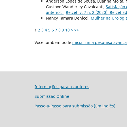
Anderson Lopes de Sousa, Luanna Moita, 
Gustavo Wanderley Cavalcanti,
Satisfação
anterior:
,
Re.cet: v. 7 n. 2 (2020): Re.cet 
Nancy Tamara Denicol,
Mulher na Urologi
1
2
3
4
5
6
7
8
9
10
>
>>
Você também pode
iniciar uma pesquisa avança
Informações para os autores
Submissão Online
Passo-a-Passo para submissão (Em inglês)