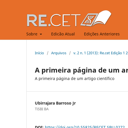
Sobre
Edicão Atual
Edições Anteriores
Início
/
Arquivos
/
v. 2 n. 1 (2013): Re.cet Edição 1 2
A primeira página de um art
A primeira página de um artigo científico
Ubirrajara Barroso Jr
TiSBI BA
DOI:
https://doi.org/10.55825/RECET.SBU.0272