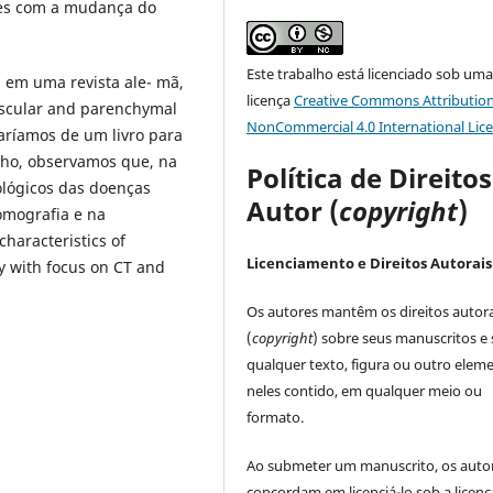
res com a mudança do
Este trabalho está licenciado sob um
, em uma revista ale- mã,
licença
Creative Commons Attribution
Vascular and parenchymal
NonCommercial 4.0 International Lic
aríamos de um livro para
lho, observamos que, na
Política de Direito
lógicos das doenças
Autor (
copyright
)
omografia e na
characteristics of
Licenciamento e Direitos Autorais
y with focus on CT and
Os autores mantêm os direitos autora
(
copyright
) sobre seus manuscritos e
qualquer texto, figura ou outro elem
neles contido, em qualquer meio ou
formato.
Ao submeter um manuscrito, os auto
concordam em licenciá-lo sob a licenç