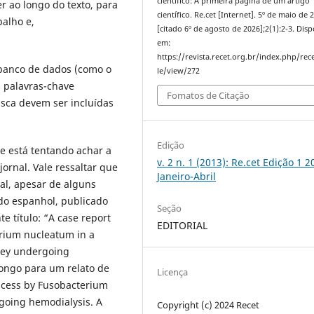
científico: A primeira página de um artigo
r ao longo do texto, para
científico. Re.cet [Internet]. 5º de maio de 
balho e,
[citado 6º de agosto de 2026];2(1):2-3. Disp
em:
https://revista.recet.org.br/index.php/rece
 banco de dados (como o
le/view/272
 palavras-chave
Fomatos de Citação
usca devem ser incluídas
Edição
e está tentando achar a
v. 2 n. 1 (2013): Re.cet Edição 1 2
ornal. Vale ressaltar que
Janeiro-Abril
ical, apesar de alguns
do espanhol, publicado
Seção
e título: “A case report
EDITORIAL
erium nucleatum in a
ney undergoing
longo para um relato de
Licença
bscess by Fusobacterium
rgoing hemodialysis. A
Copyright (c) 2024 Recet