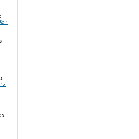
-
o
ção 1
s
u
s,
 12
2
do