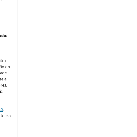
odo:
ite o
ção do
dade,
seja
res.
2,
.0
,
to e a