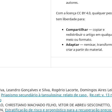
autores.
Com a licença CC BY 4.0, qualquer pe
tem liberdade para:
Compartilhar
— copiar e
redistribuir o artigo em qualqu
meio ou formato.
Adaptar
— remixar, transform
criar a partir do material.
lva, Leandro Gonçalves e Silva, Rogério Lacorte, Domingos Aires Le
,
Priapismo secundário à tansulosina: relato de caso
,
Re.cet: v. 13 
o
ILLO, CHRISTIANO MACHADO FILHO, VITOR DE ABREU SESCONETTO,
UN,
Estratificação de risco e prognóstico para a recuperação preco