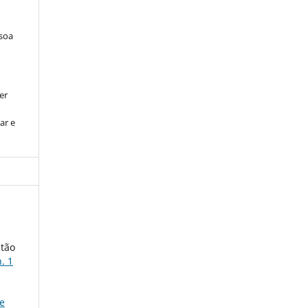
ssoa
er
ar e
itão
n. 1
ce