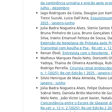
da continência urinária e ereção após pro
julho - dezembro
Iago Rodrigues da Costa, Douglas Jun Kame
Tiessi Suzuki, Luiza Dall’Asta,
Esquistossom
2025 - janeiro-junho
Julia Badra Nogueira Alves, Stenio Santos
Bruna Pinheiro de Luca, Bruno Gonçalves 
Silva, Irwins Emanuel Feitoza de Sousa, D
Extensão da Neoplasia de Próstata após P
Transretal com Agulha e Psa
,
Re.cet: v. 1
Renan Éboli,
Entrevista com o Residente
,
Matheus Marques Paulo Neto, Donizetti-Oli
Yadoya, Thaina de Oliveira Azambuja, Rub
Rodrigo Perrella,
Cirurgia renal endoscópi
n. 1 (2025): Re.cet Edição 1 2025 - janeiro
Silvio Henrique de Maia Almeida, Flavio L
janeiro - junho
Júlia Badra Nogueira Alves, Felipe Dubour
Sobral Neto, Daniela Britto Marinho de Gu
Melo Neto , João Victor Lacet Xavier, Nata
Concordância entre o Escore de Gleason d
Re.cet: v. 12 n. 2 (2025): Re.cet Edição 2 2