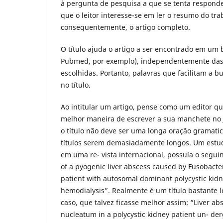
à pergunta de pesquisa a que se tenta responde
que o leitor interesse-se em ler o resumo do tra
consequentemente, o artigo completo.
O título ajuda o artigo a ser encontrado em um
Pubmed, por exemplo), independentemente das
escolhidas. Portanto, palavras que facilitam a b
no título.
Ao intitular um artigo, pense como um editor qu
melhor maneira de escrever a sua manchete no j
o título não deve ser uma longa oração gramat
títulos serem demasiadamente longos. Um estu
em uma re- vista internacional, possuía o seguint
of a pyogenic liver abscess caused by Fusobact
patient with autosomal dominant polycystic kid
hemodialysis”. Realmente é um título bastante 
caso, que talvez ficasse melhor assim: “Liver a
nucleatum in a polycystic kidney patient un- de