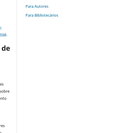
Para Autores
Para Bibliotecários
a
-
ense
.
s de
is
 sobre
ento
res
a