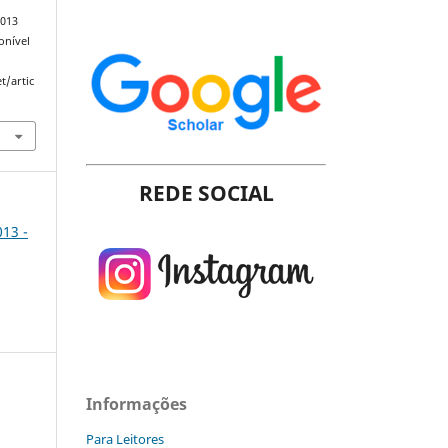
2013
onível
t/artic
REDE SOCIAL
013 -
Informações
Para Leitores