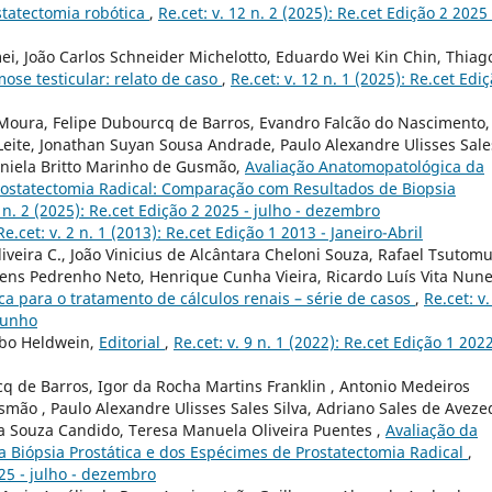
statectomia robótica
,
Re.cet: v. 12 n. 2 (2025): Re.cet Edição 2 2025 
i, João Carlos Schneider Michelotto, Eduardo Wei Kin Chin, Thiag
ose testicular: relato de caso
,
Re.cet: v. 12 n. 1 (2025): Re.cet Edi
 Moura, Felipe Dubourcq de Barros, Evandro Falcão do Nascimento,
Leite, Jonathan Suyan Sousa Andrade, Paulo Alexandre Ulisses Sale
aniela Britto Marinho de Gusmão,
Avaliação Anatomopatológica da
rostatectomia Radical: Comparação com Resultados de Biopsia
2 n. 2 (2025): Re.cet Edição 2 2025 - julho - dezembro
Re.cet: v. 2 n. 1 (2013): Re.cet Edição 1 2013 - Janeiro-Abril
veira C., João Vinicius de Alcântara Cheloni Souza, Rafael Tsutom
ens Pedrenho Neto, Henrique Cunha Vieira, Ricardo Luís Vita Nune
ca para o tratamento de cálculos renais – série de casos
,
Re.cet: v.
-junho
obo Heldwein,
Editorial
,
Re.cet: v. 9 n. 1 (2022): Re.cet Edição 1 202
cq de Barros, Igor da Rocha Martins Franklin , Antonio Medeiros
smão , Paulo Alexandre Ulisses Sales Silva, Adriano Sales de Aveze
lia Souza Candido, Teresa Manuela Oliveira Puentes ,
Avaliação da
a Biópsia Prostática e dos Espécimes de Prostatectomia Radical
,
025 - julho - dezembro