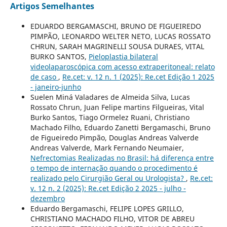
Artigos Semelhantes
EDUARDO BERGAMASCHI, BRUNO DE FIGUEIREDO
PIMPÃO, LEONARDO WELTER NETO, LUCAS ROSSATO
CHRUN, SARAH MAGRINELLI SOUSA DURAES, VITAL
BURKO SANTOS,
Pieloplastia bilateral
videolaparoscópica com acesso extraperitoneal: relato
de caso
,
Re.cet: v. 12 n. 1 (2025): Re.cet Edição 1 2025
- janeiro-junho
Suelen Miná Valadares de Almeida Silva, Lucas
Rossato Chrun, Juan Felipe martins Filgueiras, Vital
Burko Santos, Tiago Ormelez Ruani, Christiano
Machado Filho, Eduardo Zanetti Bergamaschi, Bruno
de Figueiredo Pimpão, Douglas Andreas Valverde
Andreas Valverde, Mark Fernando Neumaier,
Nefrectomias Realizadas no Brasil: há diferença entre
o tempo de internação quando o procedimento é
realizado pelo Cirurgião Geral ou Urologista?
,
Re.cet:
v. 12 n. 2 (2025): Re.cet Edição 2 2025 - julho -
dezembro
Eduardo Bergamaschi, FELIPE LOPES GRILLO,
CHRISTIANO MACHADO FILHO, VITOR DE ABREU