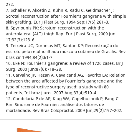
272.
7. Schaller P, Akcetin Z, Kühn R, Radu C, Geldmacher J:
Scrotal reconstruction after Fournier’s gangrene with simple
skin grafting. Eur J Plast Surg. 1994 Sep;17(5):261–3.
8. Spyriounis PK: Scrotum reconstruction with the
anterolateral (ALT) thigh flap. Eur J Plast Surg. 2009 Jun
17;32(3):123–6.
9. Teixeira UC, Dornelas MT, Santan KP: Reconstrução do
escroto pelo retalho ilhado músculo cutâneo de Gracilis. Rev
bras cir 1994;84(2):61-7.
10. Eke N: Fournier’s gangrene: a review of 1726 cases. Br J
Surg. 2000 Jun;87(6):718–28.
11. Carvalho JP, Hazan A, Cavalcanti AG, Favorito LA: Relation
between the area affected by Fournier’s gangrene and the
type of reconstructive surgery used: a study with 80
patients. Int braz j urol. 2007 Aug;33(4):510–4.
12. Candelária P de AP, Klug WA, Capelhuchnik P, Fang C
Bin: Síndrome de Fournier: análise dos fatores de
mortalidade. Rev Bras Coloproctol. 2009 Jun;29(2):197–202.