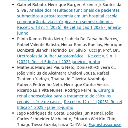
Gabriel Bobato, Henrique Burger, Alzemir Jr Santos da
Silva ,
Análise dos resultados funcionais de pacientes
submetidos a prostatectomia em um hospital escola:
comparação da via cirúrgica e da semestralidade
,
Re.cet: v. 13 n. 1 (2026): Re.cet Edição 1 2026 - janeiro-
junho
Plinio Ramos Pinto Neto, Isabela De Carvalho Barros,
Rafael Valente Batista, Heitor Ramos Ruellas, Henrique
Donizetti Bianchi Florindo, Dr, Silvio Tucci Jr, Prof. Dr.,
Uretroplastia Bulbar Anastomótica:
,
Re.cet: v. 9 n. 1
(2022): Re.cet Edição 1 2022 janeiro - junho
Matheus Marques Paulo Neto, Donizetti-Oliveira C.,
João Vinicius de Alcântara Cheloni Souza, Rafael
Tsutomu Yadoya, Thaina de Oliveira Azambuja,
Rubens Pedrenho Neto, Henrique Cunha Vieira,
Ricardo Luís Vita Nunes, Rodrigo Perrella,
Cirurgia
renal endoscópica para o tratamento de cálculos
renais – série de casos
,
Re.cet: v. 12 n. 1 (2025): Re.cet
Edição 1 2025 - janeiro-junho
Iago Rodrigues da Costa, Douglas Jun Kamei, João
Carlos Schneider Michelotto, Eduardo Wei Kin Chin,
Thiago Tiessi Suzuki, Luiza Dall’Asta,
Esquistossomose