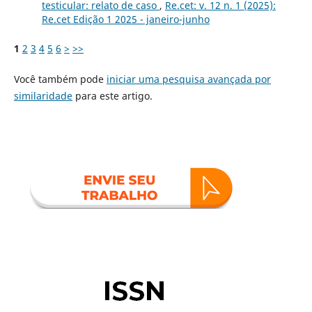
testicular: relato de caso
,
Re.cet: v. 12 n. 1 (2025):
Re.cet Edição 1 2025 - janeiro-junho
1
2
3
4
5
6
>
>>
Você também pode
iniciar uma pesquisa avançada por
similaridade
para este artigo.