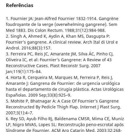
Referências
1. Fournier JA: Jean-Alfred Fournier 1832-1914. Gangrène
foudroyante de la verge (overwhelming gangrene). Sem
Med 1883. Dis Colon Rectum. 1988;31(12):984-988.
2. Singh A, Ahmed K, Aydin A, Khan MS, Dasgupta P:
Fournier’s gangrene. A clinical review. Arch Ital di Urol e
Androl. 2016;88(3):157.
3. Ferreira PC, Reis JC, Amarante JM, Silva ÁC, Pinho CJ,
Oliveira IC, et al: Fournier’s Gangrene: A Review of 43
Reconstructive Cases. Plast Reconstr Surg. 2007
Jan;119(1):175–84.
4. Horta R, Cerqueira M, Marques M, Ferreira P, Reis J,
Amarante J: Gangrena de Fournier: de urgencia urológica
hasta el departamento de cirugía plástica. Actas Urológicas
Españolas. 2009 Sep;33(8):925–9.
5. Mohite P, Bhatnagar A: A Case Of Fournier’s Gangrene
Reconstructed By Pedicle Thigh Flap. Internet J Plast Surg.
2007;3(1):4–7.
6. Rey SD, Ayub Filho RJ, Baldenama CMSR, Mima CE, Muniz
LP, Nigro MVAS, Lopes SL: Reconstrução peno-escrotal após
Síndrome de Fournier. ACM Arq Catarin Med. 2003;32:268-