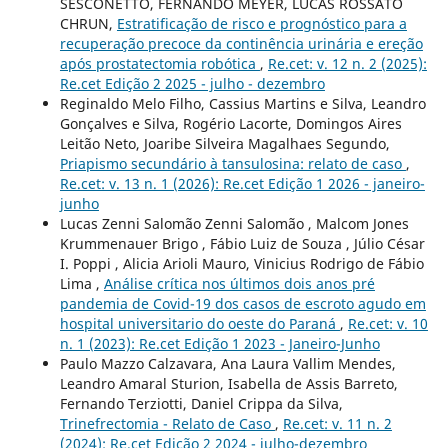
SESCONETTO, FERNANDO MEYER, LUCAS ROSSATO
CHRUN,
Estratificação de risco e prognóstico para a
recuperação precoce da continência urinária e ereção
após prostatectomia robótica
,
Re.cet: v. 12 n. 2 (2025):
Re.cet Edição 2 2025 - julho - dezembro
Reginaldo Melo Filho, Cassius Martins e Silva, Leandro
Gonçalves e Silva, Rogério Lacorte, Domingos Aires
Leitão Neto, Joaribe Silveira Magalhaes Segundo,
Priapismo secundário à tansulosina: relato de caso
,
Re.cet: v. 13 n. 1 (2026): Re.cet Edição 1 2026 - janeiro-
junho
Lucas Zenni Salomão Zenni Salomão , Malcom Jones
Krummenauer Brigo , Fábio Luiz de Souza , Júlio César
I. Poppi , Alicia Arioli Mauro, Vinicius Rodrigo de Fábio
Lima ,
Análise crítica nos últimos dois anos pré
pandemia de Covid-19 dos casos de escroto agudo em
hospital universitario do oeste do Paraná
,
Re.cet: v. 10
n. 1 (2023): Re.cet Edição 1 2023 - Janeiro-Junho
Paulo Mazzo Calzavara, Ana Laura Vallim Mendes,
Leandro Amaral Sturion, Isabella de Assis Barreto,
Fernando Terziotti, Daniel Crippa da Silva,
Trinefrectomia - Relato de Caso
,
Re.cet: v. 11 n. 2
(2024): Re.cet Edição 2 2024 - julho-dezembro