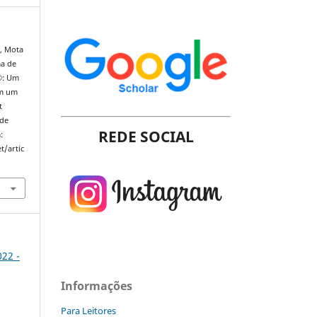
, Mota
ma de
®: Um
em um
t
 de
REDE SOCIAL
:
t/artic
022 -
Informações
Para Leitores