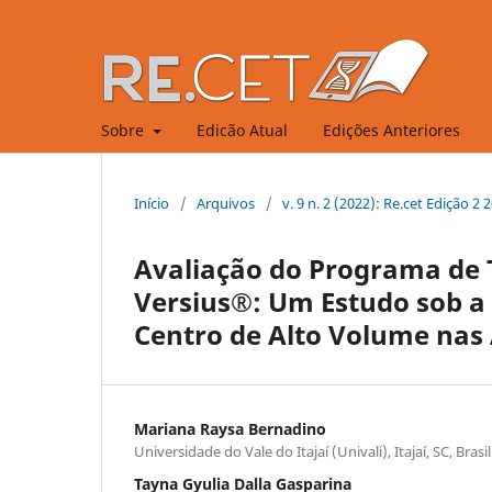
Sobre
Edicão Atual
Edições Anteriores
Início
/
Arquivos
/
v. 9 n. 2 (2022): Re.cet Edição 2
Avaliação do Programa de 
Versius®: Um Estudo sob a
Centro de Alto Volume nas
Mariana Raysa Bernadino
Universidade do Vale do Itajaí (Univali), Itajaí, SC, Brasil
Tayna Gyulia Dalla Gasparina