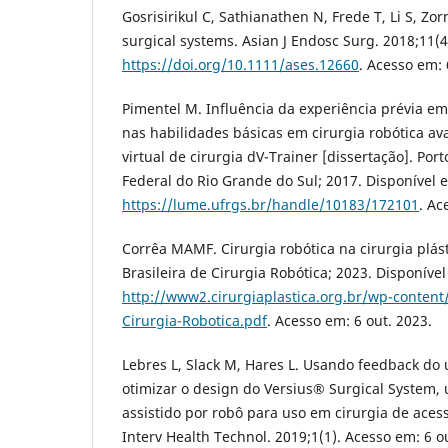
Gosrisirikul C, Sathianathen N, Frede T, Li S, Zo
surgical systems. Asian J Endosc Surg. 2018;11(4
https://doi.org/10.1111/ases.12660
. Acesso em: 
Pimentel M. Influência da experiência prévia e
nas habilidades básicas em cirurgia robótica av
virtual de cirurgia dV-Trainer [dissertação]. Por
Federal do Rio Grande do Sul; 2017. Disponível 
https://lume.ufrgs.br/handle/10183/172101
. Ac
Corrêa MAMF. Cirurgia robótica na cirurgia plás
Brasileira de Cirurgia Robótica; 2023. Disponíve
http://www2.cirurgiaplastica.org.br/wp-conten
Cirurgia-Robotica.pdf
. Acesso em: 6 out. 2023.
Lebres L, Slack M, Hares L. Usando feedback do 
otimizar o design do Versius® Surgical System, 
assistido por robô para uso em cirurgia de ace
Interv Health Technol. 2019;1(1). Acesso em: 6 o