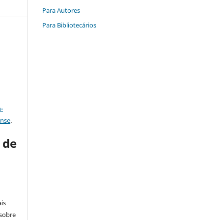
Para Autores
Para Bibliotecários
a
-
ense
.
s de
is
 sobre