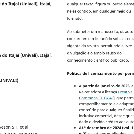
o Itajaí (Univali), Itajaí,
qualquer texto, figura ou outro elem
neles contido, em qualquer meio ou
formato.
Ao submeter um manuscrito, os auto
concordam em licenciá-lo sob a licenç
vigente da revista, permitindo a livre
divulgação e o amplo reuso do
o Itajaí (Univali), Itajaí,
conhecimento científico publicado.
Política de licenciamento por perí
(UNIVALI)
A partir de janeiro de 2025
, a
Re.cet adota a licença
Creative
Commons CC BY 4.0
, que perm
compartilhamento e a adapta
conteúdo para qualquer finali
inclusive comercial, desde que 
dado o devido crédito aos auto
veson SH, et al.
Até dezembro de 2024 (vol. 1
n.2)
, os artigos publicados