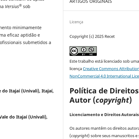
ARTIGOS ORIGINAIS
®
rma
Versius
sob
Licença
amento minimamente
ma eficaz aptidão e
Copyright (c) 2025 Recet
rofissionais submetidos a
Este trabalho está licenciado sob um
licença
Creative Commons Attribution
NonCommercial 4.0 International Lic
Política de Direito
o Itajaí (Univali), Itajaí,
Autor (
copyright
)
Licenciamento e Direitos Autorais
le do Itajaí (Univali),
Os autores mantêm os direitos autora
(
copyright
) sobre seus manuscritos e