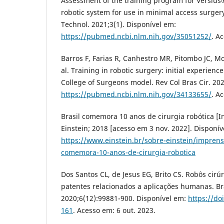
Assessment of the training program for Versius
robotic system for use in minimal access surger
Technol. 2021;3(1). Disponível em:
https://pubmed.ncbi.nlm.nih.gov/35051252/
. A
Barros F, Farias R, Canhestro MR, Pitombo JC, M
al. Training in robotic surgery: initial experienc
College of Surgeons model. Rev Col Bras Cir. 20
https://pubmed.ncbi.nlm.nih.gov/34133655/
. A
Brasil comemora 10 anos de cirurgia robótica [In
Einstein; 2018 [acesso em 3 nov. 2022]. Disponív
https://www.einstein.br/sobre-einstein/imprens
comemora-10-anos-de-cirurgia-robotica
Dos Santos CL, de Jesus EG, Brito CS. Robôs cirú
patentes relacionados a aplicações humanas. Bra
2020;6(12):99881-900. Disponível em:
https://do
161
. Acesso em: 6 out. 2023.