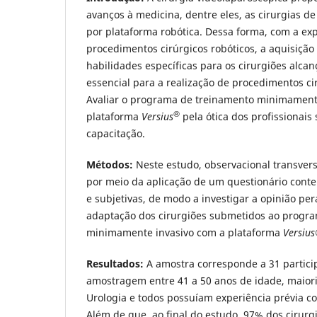
avanços à medicina, dentre eles, as cirurgias d
por plataforma robótica. Dessa forma, com a ex
procedimentos cirúrgicos robóticos, a aquisiçã
habilidades específicas para os cirurgiões alcan
essencial para a realização de procedimentos c
Avaliar o programa de treinamento minimament
®
plataforma
Versius
pela ótica dos profissionais
capacitação.
Métodos:
Neste estudo, observacional transversa
por meio da aplicação de um questionário conte
e subjetivas, de modo a investigar a opinião per
adaptação dos cirurgiões submetidos ao progr
minimamente invasivo com a plataforma
Versiu
Resultados:
A amostra corresponde a 31 partici
amostragem entre 41 a 50 anos de idade, maiori
Urologia e todos possuíam experiência prévia c
Além de que, ao final do estudo, 97% dos cirurg