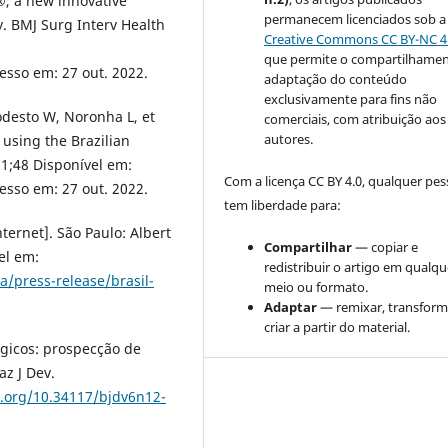
®, a new innovative
permanecem licenciados sob a
y. BMJ Surg Interv Health
Creative Commons CC BY-NC 4
que permite o compartilhamen
cesso em: 27 out. 2022.
adaptação do conteúdo
exclusivamente para fins não
odesto W, Noronha L, et
comerciais, com atribuição aos
autores.
e using the Brazilian
21;48 Disponível em:
Com a licença CC BY 4.0, qualquer pe
cesso em: 27 out. 2022.
tem liberdade para:
ternet]. São Paulo: Albert
Compartilhar
— copiar e
el em:
redistribuir o artigo em qualqu
a/press-release/brasil-
meio ou formato.
Adaptar
— remixar, transform
criar a partir do material.
rgicos: prospecção de
z J Dev.
i.org/10.34117/bjdv6n12-