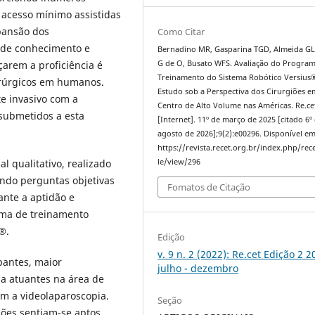
e acesso mínimo assistidas
pansão dos
Como Citar
o de conhecimento e
Bernadino MR, Gasparina TGD, Almeida GL
çarem a proficiência é
G de O, Busato WFS. Avaliação do Progra
Treinamento do Sistema Robótico Versius
irúrgicos em humanos.
Estudo sob a Perspectiva dos Cirurgiões 
e invasivo com a
Centro de Alto Volume nas Américas. Re.ce
 submetidos a esta
[Internet]. 11º de março de 2025 [citado 6º
agosto de 2026];9(2):e00296. Disponível em
https://revista.recet.org.br/index.php/rece
l qualitativo, realizado
le/view/296
ndo perguntas objetivas
Fomatos de Citação
ante a aptidão e
ama de treinamento
s®
.
Edição
v. 9 n. 2 (2022): Re.cet Edição 2 2
pantes, maior
julho - dezembro
a atuantes na área de
om a videolaparoscopia.
Seção
iões sentiam-se aptos