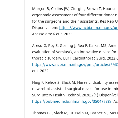
Marçon B, Collins JW, Giorgi L, Brown T, Hounsom
ergonomic assessment of four different donor
for the surgeons and their assistants. Res Rep U
Disponível em:
https://www.ncbi.nlm.nih.gov/p
Acesso em: 6 out. 2023.
Aresu G, Roy S, Gosling J, Rea F, Kalkat MS, Amer K
evaluation of Versius®, an innovative device for 
thoracic surgery. Eur J Cardiothorac Surg. 2022;
https://www.ncbi.nlm.nih.gov/pmc/articles/PM
out. 2022.
Haig F, Kehoe S, Slack M, Hares L. Usability ass
new robot-assisted surgical device for use in m
Surg Interv Health Technol. 2020;2(1) Disponíve
https://pubmed.ncbi.nlm.nih.gov/35047788/
. A
Thomas BC, Slack M, Hussain M, Barber NJ, McC