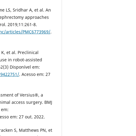
e LS, Sridhar A, et al. An
 nephrectomy approaches
rol. 2019;11:261-8.
mc/articles/PMC6773969/
.
, et al. Preclinical
use in robot-assisted
62(3) Disponível em:
C9422751/
. Acesso em: 27
essment of Versius®, a
inimal access surgery. BMJ
l em:
cesso em: 27 out. 2022.
racken S, Matthews PN, et