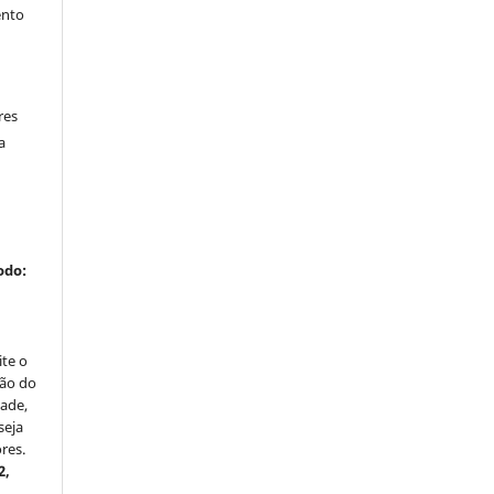
ento
res
a
odo:
ite o
ção do
dade,
seja
res.
2,