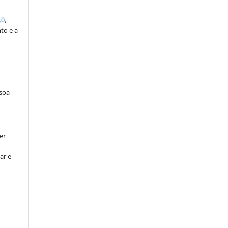
.0
,
to e a
ssoa
er
ar e