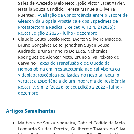
Sales de Avezedo Melo Neto , João Victor Lacet Xavier,
Natalia Souza Candido, Teresa Manuela Oliveira
Puentes ,
Avaliação da Concordância entre o Escore de
Gleason da Biópsia Prostática e dos Espécimes de
Prostatectomia Radical
,
Re.cet: v. 12 n. 2 (2025):
Re.cet Edição 2 2025 - julho - dezembro
Claudio Couto Lossio Neto, Everton Silveira Macedo,
Bruno Gonçalves Leite, Jonathan Suyan Sousa
Andrade, Bruna Pinheiro De Luca, Nehemias
Rodrigues de Alencar Neto, Bruno Silva Peixoto de
Carvalho,
Taxas de Transfusão e de Queda da
Hemoglobina em Prostatectomia Radical Aberta ou
Videolaparoscópica Realizadas no Hospital Getulio
Vargas: a Experiência de um Programa de Residência
,
Re.cet: v. 9 n. 2 (2022): Re.cet Edição 2 2022 - julho -
dezembro
Artigos Semelhantes
Matheus de Souza Nogueira, Gabriel Cadidé de Melo,
Leonardo Studart Pereira, Guilherme Tavares da Silva