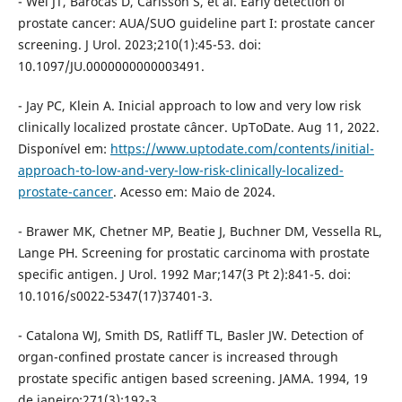
- Wei JT, Barocas D, Carlsson S, et al. Early detection of
prostate cancer: AUA/SUO guideline part I: prostate cancer
screening. J Urol. 2023;210(1):45-53. doi:
10.1097/JU.0000000000003491.
- Jay PC, Klein A. Inicial approach to low and very low risk
clinically localized prostate câncer. UpToDate. Aug 11, 2022.
Disponível em:
https://www.uptodate.com/contents/initial-
approach-to-low-and-very-low-risk-clinically-localized-
prostate-cancer
. Acesso em: Maio de 2024.
- Brawer MK, Chetner MP, Beatie J, Buchner DM, Vessella RL,
Lange PH. Screening for prostatic carcinoma with prostate
specific antigen. J Urol. 1992 Mar;147(3 Pt 2):841-5. doi:
10.1016/s0022-5347(17)37401-3.
- Catalona WJ, Smith DS, Ratliff TL, Basler JW. Detection of
organ-confined prostate cancer is increased through
prostate specific antigen based screening. JAMA. 1994, 19
de janeiro;271(3):192-3.