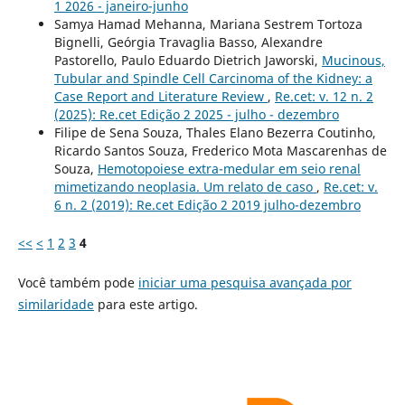
1 2026 - janeiro-junho
Samya Hamad Mehanna, Mariana Sestrem Tortoza
Bignelli, Geórgia Travaglia Basso, Alexandre
Pastorello, Paulo Eduardo Dietrich Jaworski,
Mucinous,
Tubular and Spindle Cell Carcinoma of the Kidney: a
Case Report and Literature Review
,
Re.cet: v. 12 n. 2
(2025): Re.cet Edição 2 2025 - julho - dezembro
Filipe de Sena Souza, Thales Elano Bezerra Coutinho,
Ricardo Santos Souza, Frederico Mota Mascarenhas de
Souza,
Hemotopoiese extra-medular em seio renal
mimetizando neoplasia. Um relato de caso
,
Re.cet: v.
6 n. 2 (2019): Re.cet Edição 2 2019 julho-dezembro
<<
<
1
2
3
4
Você também pode
iniciar uma pesquisa avançada por
similaridade
para este artigo.