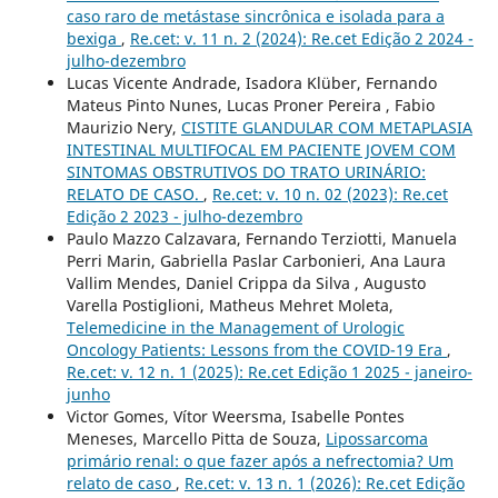
caso raro de metástase sincrônica e isolada para a
bexiga
,
Re.cet: v. 11 n. 2 (2024): Re.cet Edição 2 2024 -
julho-dezembro
Lucas Vicente Andrade, Isadora Klüber, Fernando
Mateus Pinto Nunes, Lucas Proner Pereira , Fabio
Maurizio Nery,
CISTITE GLANDULAR COM METAPLASIA
INTESTINAL MULTIFOCAL EM PACIENTE JOVEM COM
SINTOMAS OBSTRUTIVOS DO TRATO URINÁRIO:
RELATO DE CASO.
,
Re.cet: v. 10 n. 02 (2023): Re.cet
Edição 2 2023 - julho-dezembro
Paulo Mazzo Calzavara, Fernando Terziotti, Manuela
Perri Marin, Gabriella Paslar Carbonieri, Ana Laura
Vallim Mendes, Daniel Crippa da Silva , Augusto
Varella Postiglioni, Matheus Mehret Moleta,
Telemedicine in the Management of Urologic
Oncology Patients: Lessons from the COVID-19 Era
,
Re.cet: v. 12 n. 1 (2025): Re.cet Edição 1 2025 - janeiro-
junho
Victor Gomes, Vítor Weersma, Isabelle Pontes
Meneses, Marcello Pitta de Souza,
Lipossarcoma
primário renal: o que fazer após a nefrectomia? Um
relato de caso
,
Re.cet: v. 13 n. 1 (2026): Re.cet Edição