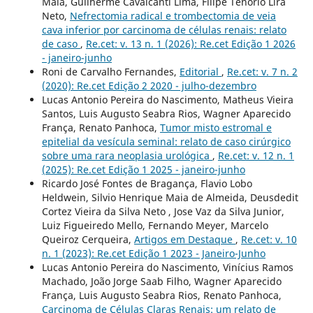
Maia, Guilherme Cavalcanti Lima, Filipe Tenorio Lira
Neto,
Nefrectomia radical e trombectomia de veia
cava inferior por carcinoma de células renais: relato
de caso
,
Re.cet: v. 13 n. 1 (2026): Re.cet Edição 1 2026
- janeiro-junho
Roni de Carvalho Fernandes,
Editorial
,
Re.cet: v. 7 n. 2
(2020): Re.cet Edição 2 2020 - julho-dezembro
Lucas Antonio Pereira do Nascimento, Matheus Vieira
Santos, Luis Augusto Seabra Rios, Wagner Aparecido
França, Renato Panhoca,
Tumor misto estromal e
epitelial da vesícula seminal: relato de caso cirúrgico
sobre uma rara neoplasia urológica
,
Re.cet: v. 12 n. 1
(2025): Re.cet Edição 1 2025 - janeiro-junho
Ricardo José Fontes de Bragança, Flavio Lobo
Heldwein, Silvio Henrique Maia de Almeida, Deusdedit
Cortez Vieira da Silva Neto , Jose Vaz da Silva Junior,
Luiz Figueiredo Mello, Fernando Meyer, Marcelo
Queiroz Cerqueira,
Artigos em Destaque
,
Re.cet: v. 10
n. 1 (2023): Re.cet Edição 1 2023 - Janeiro-Junho
Lucas Antonio Pereira do Nascimento, Vinícius Ramos
Machado, João Jorge Saab Filho, Wagner Aparecido
França, Luis Augusto Seabra Rios, Renato Panhoca,
Carcinoma de Células Claras Renais: um relato de