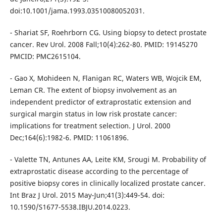
doi:10.1001/jama.1993.03510080052031.
- Shariat SF, Roehrborn CG. Using biopsy to detect prostate
cancer. Rev Urol. 2008 Fall;10(4):262-80. PMID: 19145270
PMCID: PMC2615104.
- Gao X, Mohideen N, Flanigan RC, Waters WB, Wojcik EM,
Leman CR. The extent of biopsy involvement as an
independent predictor of extraprostatic extension and
surgical margin status in low risk prostate cancer:
implications for treatment selection. J Urol. 2000
Dec;164(6):1982-6. PMID: 11061896.
- Valette TN, Antunes AA, Leite KM, Srougi M. Probability of
extraprostatic disease according to the percentage of
positive biopsy cores in clinically localized prostate cancer.
Int Braz J Urol. 2015 May-Jun;41(3):449-54. doi:
10.1590/S1677-5538.IBJU.2014.0223.