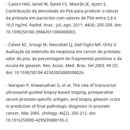
- Castro HAS, Iared W, David CS, Mourão JE, Ajzen S.
Contribuição da densidade do PSA para predizer o câncer
da próstata em pacientes com valores de PSA entre 2,6 e
10,0 ng/ml. Radiol. bras ; jul.-ago. 2011. 44(4): 205-209. doi:
10.1590/S0100-39842011000400003.
- Calvet AC, Srougi M, Nesrallah LJ, Dall’Oglio MF, Ortiz V.
Avaliação da extensão da neoplasia em cancer de próstata:
valor do psa, da percentagem de fragmentos positivos e da
escala de gleason. Rev. Assoc. Med. Bras. Set 2003. 49 (3).
doi: 10.1590/S0104-42302003000300026.
- Narayan P, Viswanathan G, et al. The role of transrectal
ultrasound-guided biopsy-based staging, preoperative
serum prostate-specific antigen, and biopsy gleason score
in prediction of final pathologic diagnosis in prostate
cancer. Mar 2005. Urology, 46(2), 205-212. doi:
10.1016/S0090-4295(99)80195-2.