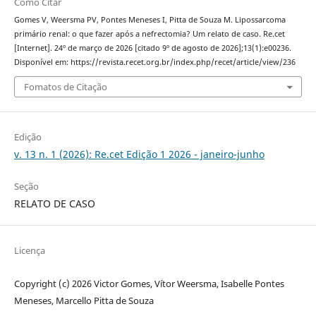
Como Citar
Gomes V, Weersma PV, Pontes Meneses I, Pitta de Souza M. Lipossarcoma
primário renal: o que fazer após a nefrectomia? Um relato de caso. Re.cet
[Internet]. 24º de março de 2026 [citado 9º de agosto de 2026];13(1):e00236.
Disponível em: https://revista.recet.org.br/index.php/recet/article/view/236
Fomatos de Citação
Edição
v. 13 n. 1 (2026): Re.cet Edição 1 2026 - janeiro-junho
Seção
RELATO DE CASO
Licença
Copyright (c) 2026 Victor Gomes, Vítor Weersma, Isabelle Pontes
Meneses, Marcello Pitta de Souza