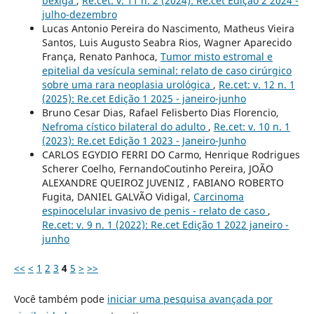
bexiga
,
Re.cet: v. 11 n. 2 (2024): Re.cet Edição 2 2024 -
julho-dezembro
Lucas Antonio Pereira do Nascimento, Matheus Vieira
Santos, Luis Augusto Seabra Rios, Wagner Aparecido
França, Renato Panhoca,
Tumor misto estromal e
epitelial da vesícula seminal: relato de caso cirúrgico
sobre uma rara neoplasia urológica
,
Re.cet: v. 12 n. 1
(2025): Re.cet Edição 1 2025 - janeiro-junho
Bruno Cesar Dias, Rafael Felisberto Dias Florencio,
Nefroma cístico bilateral do adulto
,
Re.cet: v. 10 n. 1
(2023): Re.cet Edição 1 2023 - Janeiro-Junho
CARLOS EGYDIO FERRI DO Carmo, Henrique Rodrigues
Scherer Coelho, FernandoCoutinho Pereira, JOÃO
ALEXANDRE QUEIROZ JUVENIZ , FABIANO ROBERTO
Fugita, DANIEL GALVÃO Vidigal,
Carcinoma
espinocelular invasivo de penis - relato de caso
,
Re.cet: v. 9 n. 1 (2022): Re.cet Edição 1 2022 janeiro -
junho
<<
<
1
2
3
4
5
>
>>
Você também pode
iniciar uma pesquisa avançada por