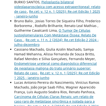
BURKO SANTOS,
Pieloplastia bilateral
videolaparoscópica com acesso extraperitoneal: relato
de caso
,
Re.cet: v. 12 n. 1 (2025): Re.cet Edição 1 2025
- janeiro-junho
Bruno Balio , Josias Torres De Siqueira Filho, Frederico
Borborema , Rodolfo Brilhante, Renato Leal Mathias ,
Guilherme Cavalcanti Lima,
O Tumor De Células
Justoglomerulares Com Metástase Óssea: Relato De
Caso.
,
Re.cet: v. 11 n. 2 (2024): Re.cet Edição 2 2024 -
julho-dezembro
Cassiano Machado, Giulia Azolin Machado, Samya
Hamad Mehanna, Alissa Fernanda de Souza Britto,
Rafael Mendes e Siilva Gonçalves, Fernando Meyer,
Endometriose ureteral como diagnóstico diferencial
de neoplasia maligna do trato urinário superior:
Relato de caso
,
Re.cet: v. 12 n. 1 (2025): Re.cet Edição
1 2025 - janeiro-junho
Lucas Antonio Pereira do Nascimento, Vinícius Ramos
Machado, João Jorge Saab Filho, Wagner Aparecido
França, Luis Augusto Seabra Rios, Renato Panhoca,
Carcinoma de Células Claras Renais: um relato de
caso raro de metástase sincrônica e isolada para a