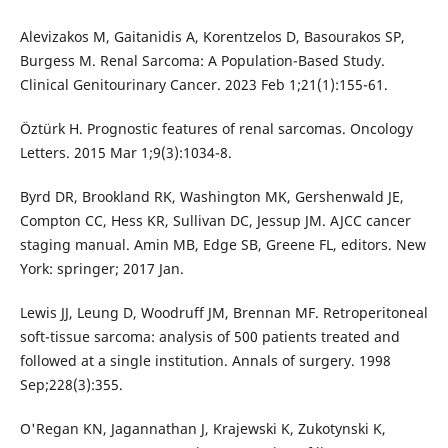
Alevizakos M, Gaitanidis A, Korentzelos D, Basourakos SP,
Burgess M. Renal Sarcoma: A Population-Based Study.
Clinical Genitourinary Cancer. 2023 Feb 1;21(1):155-61.
Öztürk H. Prognostic features of renal sarcomas. Oncology
Letters. 2015 Mar 1;9(3):1034-8.
Byrd DR, Brookland RK, Washington MK, Gershenwald JE,
Compton CC, Hess KR, Sullivan DC, Jessup JM. AJCC cancer
staging manual. Amin MB, Edge SB, Greene FL, editors. New
York: springer; 2017 Jan.
Lewis JJ, Leung D, Woodruff JM, Brennan MF. Retroperitoneal
soft-tissue sarcoma: analysis of 500 patients treated and
followed at a single institution. Annals of surgery. 1998
Sep;228(3):355.
O'Regan KN, Jagannathan J, Krajewski K, Zukotynski K,