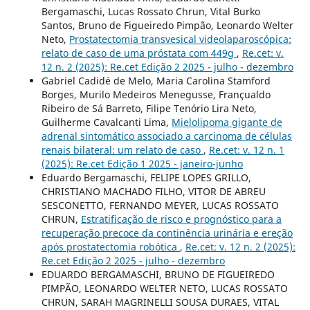
Bergamaschi, Lucas Rossato Chrun, Vital Burko
Santos, Bruno de Figueiredo Pimpão, Leonardo Welter
Neto,
Prostatectomia transvesical videolaparoscópica:
relato de caso de uma próstata com 449g
,
Re.cet: v.
12 n. 2 (2025): Re.cet Edição 2 2025 - julho - dezembro
Gabriel Cadidé de Melo, Maria Carolina Stamford
Borges, Murilo Medeiros Menegusse, Françualdo
Ribeiro de Sá Barreto, Filipe Tenório Lira Neto,
Guilherme Cavalcanti Lima,
Mielolipoma gigante de
adrenal sintomático associado a carcinoma de células
renais bilateral: um relato de caso
,
Re.cet: v. 12 n. 1
(2025): Re.cet Edição 1 2025 - janeiro-junho
Eduardo Bergamaschi, FELIPE LOPES GRILLO,
CHRISTIANO MACHADO FILHO, VITOR DE ABREU
SESCONETTO, FERNANDO MEYER, LUCAS ROSSATO
CHRUN,
Estratificação de risco e prognóstico para a
recuperação precoce da continência urinária e ereção
após prostatectomia robótica
,
Re.cet: v. 12 n. 2 (2025):
Re.cet Edição 2 2025 - julho - dezembro
EDUARDO BERGAMASCHI, BRUNO DE FIGUEIREDO
PIMPÃO, LEONARDO WELTER NETO, LUCAS ROSSATO
CHRUN, SARAH MAGRINELLI SOUSA DURAES, VITAL