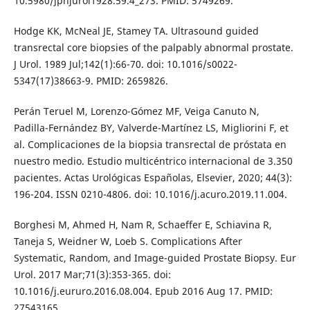
10.5980/jpnjurol1928.59.4_273. PMID: 5749269.
Hodge KK, McNeal JE, Stamey TA. Ultrasound guided
transrectal core biopsies of the palpably abnormal prostate.
J Urol. 1989 Jul;142(1):66-70. doi: 10.1016/s0022-
5347(17)38663-9. PMID: 2659826.
Perán Teruel M, Lorenzo-Gómez MF, Veiga Canuto N,
Padilla-Fernández BY, Valverde-Martínez LS, Migliorini F, et
al. Complicaciones de la biopsia transrectal de próstata en
nuestro medio. Estudio multicéntrico internacional de 3.350
pacientes. Actas Urológicas Españolas, Elsevier, 2020; 44(3):
196-204. ISSN 0210-4806. doi: 10.1016/j.acuro.2019.11.004.
Borghesi M, Ahmed H, Nam R, Schaeffer E, Schiavina R,
Taneja S, Weidner W, Loeb S. Complications After
Systematic, Random, and Image-guided Prostate Biopsy. Eur
Urol. 2017 Mar;71(3):353-365. doi:
10.1016/j.eururo.2016.08.004. Epub 2016 Aug 17. PMID:
27543165.