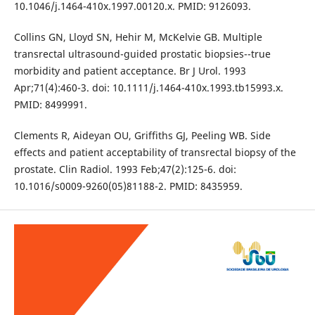
10.1046/j.1464-410x.1997.00120.x. PMID: 9126093.
Collins GN, Lloyd SN, Hehir M, McKelvie GB. Multiple
transrectal ultrasound-guided prostatic biopsies--true
morbidity and patient acceptance. Br J Urol. 1993
Apr;71(4):460-3. doi: 10.1111/j.1464-410x.1993.tb15993.x.
PMID: 8499991.
Clements R, Aideyan OU, Griffiths GJ, Peeling WB. Side
effects and patient acceptability of transrectal biopsy of the
prostate. Clin Radiol. 1993 Feb;47(2):125-6. doi:
10.1016/s0009-9260(05)81188-2. PMID: 8435959.