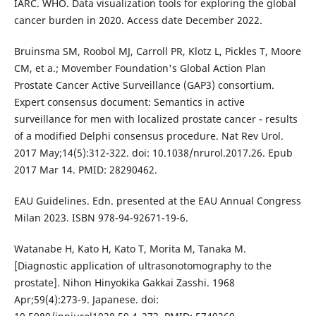
IARC. WHO. Data visualization tools for exploring the global
cancer burden in 2020. Access date December 2022.
Bruinsma SM, Roobol MJ, Carroll PR, Klotz L, Pickles T, Moore
CM, et a.; Movember Foundation's Global Action Plan
Prostate Cancer Active Surveillance (GAP3) consortium.
Expert consensus document: Semantics in active
surveillance for men with localized prostate cancer - results
of a modified Delphi consensus procedure. Nat Rev Urol.
2017 May;14(5):312-322. doi: 10.1038/nrurol.2017.26. Epub
2017 Mar 14. PMID: 28290462.
EAU Guidelines. Edn. presented at the EAU Annual Congress
Milan 2023. ISBN 978-94-92671-19-6.
Watanabe H, Kato H, Kato T, Morita M, Tanaka M.
[Diagnostic application of ultrasonotomography to the
prostate]. Nihon Hinyokika Gakkai Zasshi. 1968
Apr;59(4):273-9. Japanese. doi: