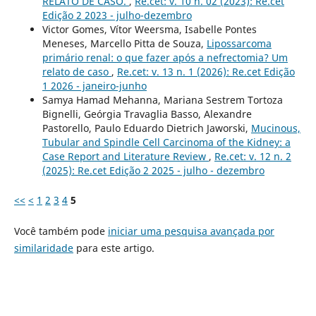
RELATO DE CASO.
,
Re.cet: v. 10 n. 02 (2023): Re.cet
Edição 2 2023 - julho-dezembro
Victor Gomes, Vítor Weersma, Isabelle Pontes
Meneses, Marcello Pitta de Souza,
Lipossarcoma
primário renal: o que fazer após a nefrectomia? Um
relato de caso
,
Re.cet: v. 13 n. 1 (2026): Re.cet Edição
1 2026 - janeiro-junho
Samya Hamad Mehanna, Mariana Sestrem Tortoza
Bignelli, Geórgia Travaglia Basso, Alexandre
Pastorello, Paulo Eduardo Dietrich Jaworski,
Mucinous,
Tubular and Spindle Cell Carcinoma of the Kidney: a
Case Report and Literature Review
,
Re.cet: v. 12 n. 2
(2025): Re.cet Edição 2 2025 - julho - dezembro
<<
<
1
2
3
4
5
Você também pode
iniciar uma pesquisa avançada por
similaridade
para este artigo.