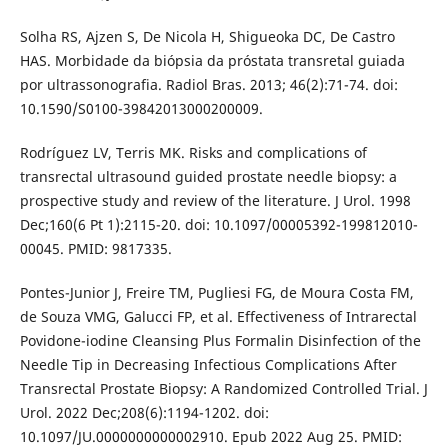
Solha RS, Ajzen S, De Nicola H, Shigueoka DC, De Castro
HAS. Morbidade da biópsia da próstata transretal guiada
por ultrassonografia. Radiol Bras. 2013; 46(2):71-74. doi:
10.1590/S0100-39842013000200009.
Rodríguez LV, Terris MK. Risks and complications of
transrectal ultrasound guided prostate needle biopsy: a
prospective study and review of the literature. J Urol. 1998
Dec;160(6 Pt 1):2115-20. doi: 10.1097/00005392-199812010-
00045. PMID: 9817335.
Pontes-Junior J, Freire TM, Pugliesi FG, de Moura Costa FM,
de Souza VMG, Galucci FP, et al. Effectiveness of Intrarectal
Povidone-iodine Cleansing Plus Formalin Disinfection of the
Needle Tip in Decreasing Infectious Complications After
Transrectal Prostate Biopsy: A Randomized Controlled Trial. J
Urol. 2022 Dec;208(6):1194-1202. doi:
10.1097/JU.0000000000002910. Epub 2022 Aug 25. PMID: