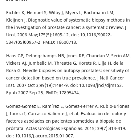
Eichler K, Hempel S, Wilby J, Myers L, Bachmann LM,
Kleijnen J. Diagnostic value of systematic biopsy methods in
the investigation of prostate cancer: a systematic review. J
Urol. 2006 May;175(5):1605-12. doi: 10.1016/S0022-
5347(05)00957-2. PMID: 16600713.
Haas GP, Delongchamps NB, Jones RF, Chandan V, Serio AM,
Vickers AJ, Jumbelic M, Threatte G, Korets R, Lilja H, de la
Roza G. Needle biopsies on autopsy prostates: sensitivity of
cancer detection based on true prevalence. J Natl Cancer
Inst. 2007 Oct 3;99(19):1484-9. doi: 10.1093/jnci/djm153.
Epub 2007 Sep 25. PMID: 17895474.
Gomez-Gomez E, Ramírez E, Gómez-Ferrer A, Rubio-Briones
J, Iborra I, Carrasco-Valiente J, et al. Evaluación del dolor y
factores asociados en pacientes sometidos a biopsia de
próstata. Actas Urológicas Españolas. 2015; 39(7):414-419.
doi: 10.1016/j.acuro.2015.01.007.