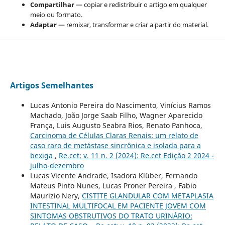
Compartilhar
— copiar e redistribuir o artigo em qualquer
meio ou formato.
Adaptar
— remixar, transformar e criar a partir do material.
Artigos Semelhantes
Lucas Antonio Pereira do Nascimento, Vinícius Ramos
Machado, João Jorge Saab Filho, Wagner Aparecido
França, Luis Augusto Seabra Rios, Renato Panhoca,
Carcinoma de Células Claras Renais: um relato de
caso raro de metástase sincrônica e isolada para a
bexiga
,
Re.cet: v. 11 n. 2 (2024): Re.cet Edição 2 2024 -
julho-dezembro
Lucas Vicente Andrade, Isadora Klüber, Fernando
Mateus Pinto Nunes, Lucas Proner Pereira , Fabio
Maurizio Nery,
CISTITE GLANDULAR COM METAPLASIA
INTESTINAL MULTIFOCAL EM PACIENTE JOVEM COM
SINTOMAS OBSTRUTIVOS DO TRATO URINÁRIO: