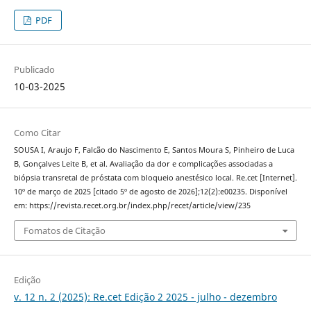
PDF
Publicado
10-03-2025
Como Citar
SOUSA I, Araujo F, Falcão do Nascimento E, Santos Moura S, Pinheiro de Luca
B, Gonçalves Leite B, et al. Avaliação da dor e complicações associadas a
biópsia transretal de próstata com bloqueio anestésico local. Re.cet [Internet].
10º de março de 2025 [citado 5º de agosto de 2026];12(2):e00235. Disponível
em: https://revista.recet.org.br/index.php/recet/article/view/235
Fomatos de Citação
Edição
v. 12 n. 2 (2025): Re.cet Edição 2 2025 - julho - dezembro