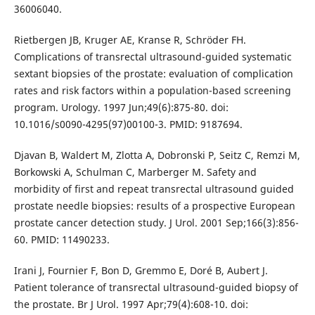
36006040.
Rietbergen JB, Kruger AE, Kranse R, Schröder FH.
Complications of transrectal ultrasound-guided systematic
sextant biopsies of the prostate: evaluation of complication
rates and risk factors within a population-based screening
program. Urology. 1997 Jun;49(6):875-80. doi:
10.1016/s0090-4295(97)00100-3. PMID: 9187694.
Djavan B, Waldert M, Zlotta A, Dobronski P, Seitz C, Remzi M,
Borkowski A, Schulman C, Marberger M. Safety and
morbidity of first and repeat transrectal ultrasound guided
prostate needle biopsies: results of a prospective European
prostate cancer detection study. J Urol. 2001 Sep;166(3):856-
60. PMID: 11490233.
Irani J, Fournier F, Bon D, Gremmo E, Doré B, Aubert J.
Patient tolerance of transrectal ultrasound-guided biopsy of
the prostate. Br J Urol. 1997 Apr;79(4):608-10. doi: