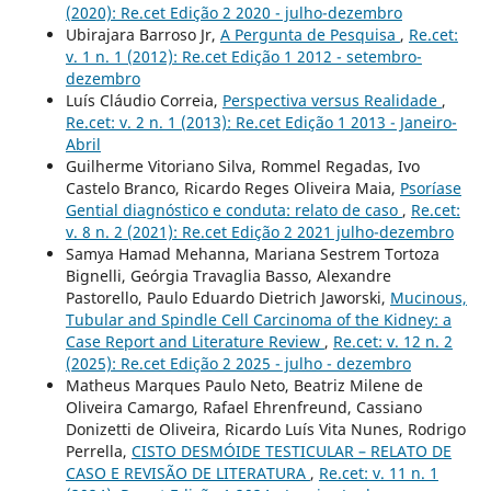
(2020): Re.cet Edição 2 2020 - julho-dezembro
Ubirajara Barroso Jr,
A Pergunta de Pesquisa
,
Re.cet:
v. 1 n. 1 (2012): Re.cet Edição 1 2012 - setembro-
dezembro
Luís Cláudio Correia,
Perspectiva versus Realidade
,
Re.cet: v. 2 n. 1 (2013): Re.cet Edição 1 2013 - Janeiro-
Abril
Guilherme Vitoriano Silva, Rommel Regadas, Ivo
Castelo Branco, Ricardo Reges Oliveira Maia,
Psoríase
Gential diagnóstico e conduta: relato de caso
,
Re.cet:
v. 8 n. 2 (2021): Re.cet Edição 2 2021 julho-dezembro
Samya Hamad Mehanna, Mariana Sestrem Tortoza
Bignelli, Geórgia Travaglia Basso, Alexandre
Pastorello, Paulo Eduardo Dietrich Jaworski,
Mucinous,
Tubular and Spindle Cell Carcinoma of the Kidney: a
Case Report and Literature Review
,
Re.cet: v. 12 n. 2
(2025): Re.cet Edição 2 2025 - julho - dezembro
Matheus Marques Paulo Neto, Beatriz Milene de
Oliveira Camargo, Rafael Ehrenfreund, Cassiano
Donizetti de Oliveira, Ricardo Luís Vita Nunes, Rodrigo
Perrella,
CISTO DESMÓIDE TESTICULAR – RELATO DE
CASO E REVISÃO DE LITERATURA
,
Re.cet: v. 11 n. 1