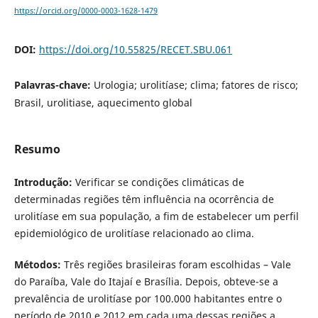
https://orcid.org/0000-0003-1628-1479
DOI:
https://doi.org/10.55825/RECET.SBU.061
Palavras-chave:
Urologia; urolitíase; clima; fatores de risco;
Brasil, urolitiase, aquecimento global
Resumo
Introdução:
Verificar se condições climáticas de
determinadas regiões têm influência na ocorrência de
urolitíase em sua população, a fim de estabelecer um perfil
epidemiológico de urolitíase relacionado ao clima.
Métodos:
Três regiões brasileiras foram escolhidas – Vale
do Paraíba, Vale do Itajaí e Brasília. Depois, obteve-se a
prevalência de urolitíase por 100.000 habitantes entre o
período de 2010 e 2012 em cada uma dessas regiões a