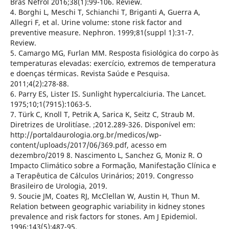
Bras Nefrol 2016;38(1):99-106. Review.
4. Borghi L, Meschi T, Schianchi T, Briganti A, Guerra A,
Allegri F, et al. Urine volume: stone risk factor and
preventive measure. Nephron. 1999;81(suppl 1):31-7.
Review.
5. Camargo MG, Furlan MM. Resposta fisiológica do corpo às
temperaturas elevadas: exercício, extremos de temperatura
e doenças térmicas. Revista Saúde e Pesquisa.
2011;4(2):278-88.
6. Parry ES, Lister IS. Sunlight hypercalciuria. The Lancet.
1975;10;1(7915):1063-5.
7. Türk C, Knoll T, Petrik A, Sarica K, Seitz C, Straub M.
Diretrizes de Urolitíase. ;2012.289-326. Disponível em:
http://portaldaurologia.org.br/medicos/wp-
content/uploads/2017/06/369.pdf, acesso em
dezembro/2019 8. Nascimento L, Sanchez G, Moniz R. O
Impacto Climático sobre a Formação, Manifestação Clínica e
a Terapêutica de Cálculos Urinários; 2019. Congresso
Brasileiro de Urologia, 2019.
9. Soucie JM, Coates RJ, McClellan W, Austin H, Thun M.
Relation between geographic variability in kidney stones
prevalence and risk factors for stones. Am J Epidemiol.
1996;143(5):487-95.