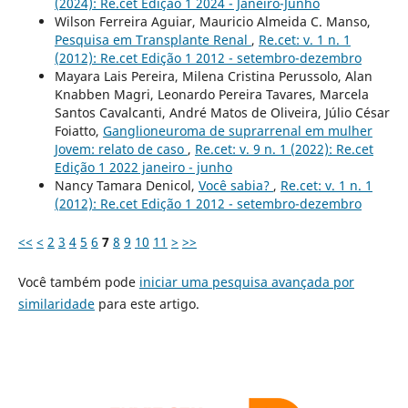
(2024): Re.cet Edição 1 2024 - Janeiro-Junho
Wilson Ferreira Aguiar, Mauricio Almeida C. Manso,
Pesquisa em Transplante Renal
,
Re.cet: v. 1 n. 1
(2012): Re.cet Edição 1 2012 - setembro-dezembro
Mayara Lais Pereira, Milena Cristina Perussolo, Alan
Knabben Magri, Leonardo Pereira Tavares, Marcela
Santos Cavalcanti, André Matos de Oliveira, Júlio César
Foiatto,
Ganglioneuroma de suprarrenal em mulher
Jovem: relato de caso
,
Re.cet: v. 9 n. 1 (2022): Re.cet
Edição 1 2022 janeiro - junho
Nancy Tamara Denicol,
Você sabia?
,
Re.cet: v. 1 n. 1
(2012): Re.cet Edição 1 2012 - setembro-dezembro
<<
<
2
3
4
5
6
7
8
9
10
11
>
>>
Você também pode
iniciar uma pesquisa avançada por
similaridade
para este artigo.