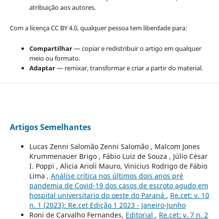
atribuição aos autores.
Com a licença CC BY 4.0, qualquer pessoa tem liberdade para:
Compartilhar
— copiar e redistribuir o artigo em qualquer
meio ou formato.
Adaptar
— remixar, transformar e criar a partir do material.
Artigos Semelhantes
Lucas Zenni Salomão Zenni Salomão , Malcom Jones
Krummenauer Brigo , Fábio Luiz de Souza , Júlio César
I. Poppi , Alicia Arioli Mauro, Vinicius Rodrigo de Fábio
Lima ,
Análise crítica nos últimos dois anos pré
pandemia de Covid-19 dos casos de escroto agudo em
hospital universitario do oeste do Paraná
,
Re.cet: v. 10
n. 1 (2023): Re.cet Edição 1 2023 - Janeiro-Junho
Roni de Carvalho Fernandes,
Editorial
,
Re.cet: v. 7 n. 2