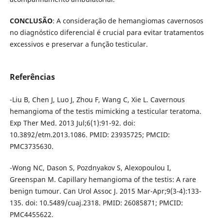
CONCLUSÃO
: A consideração de hemangiomas cavernosos
no diagnóstico diferencial é crucial para evitar tratamentos
excessivos e preservar a função testicular.
Referências
-Liu B, Chen J, Luo J, Zhou F, Wang C, Xie L. Cavernous
hemangioma of the testis mimicking a testicular teratoma.
Exp Ther Med. 2013 Jul;6(1):91-92. doi:
10.3892/etm.2013.1086. PMID: 23935725; PMCID:
PMC3735630.
-Wong NC, Dason S, Pozdnyakov S, Alexopoulou I,
Greenspan M. Capillary hemangioma of the testis: A rare
benign tumour. Can Urol Assoc J. 2015 Mar-Apr;9(3-4):133-
135. doi: 10.5489/cuaj.2318. PMID: 26085871; PMCID:
PMC4455622.