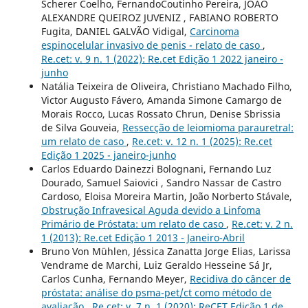
Scherer Coelho, FernandoCoutinho Pereira, JOÃO
ALEXANDRE QUEIROZ JUVENIZ , FABIANO ROBERTO
Fugita, DANIEL GALVÃO Vidigal,
Carcinoma
espinocelular invasivo de penis - relato de caso
,
Re.cet: v. 9 n. 1 (2022): Re.cet Edição 1 2022 janeiro -
junho
Natália Teixeira de Oliveira, Christiano Machado Filho,
Victor Augusto Fávero, Amanda Simone Camargo de
Morais Rocco, Lucas Rossato Chrun, Denise Sbrissia
de Silva Gouveia,
Ressecção de leiomioma parauretral:
um relato de caso
,
Re.cet: v. 12 n. 1 (2025): Re.cet
Edição 1 2025 - janeiro-junho
Carlos Eduardo Dainezzi Bolognani, Fernando Luz
Dourado, Samuel Saiovici , Sandro Nassar de Castro
Cardoso, Eloisa Moreira Martin, João Norberto Stávale,
Obstrução Infravesical Aguda devido a Linfoma
Primário de Próstata: um relato de caso
,
Re.cet: v. 2 n.
1 (2013): Re.cet Edição 1 2013 - Janeiro-Abril
Bruno Von Mühlen, Jéssica Zanatta Jorge Elias, Larissa
Vendrame de Marchi, Luiz Geraldo Hesseine Sá Jr,
Carlos Cunha, Fernando Meyer,
Recidiva do câncer de
próstata: análise do psma-pet/ct como método de
avaliação
,
Re.cet: v. 7 n. 1 (2020): ReCET Edição 1 de