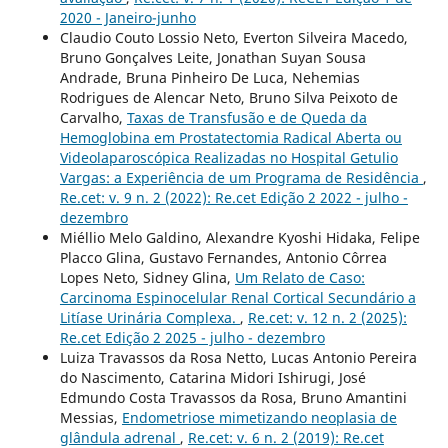
2020 - Janeiro-junho
Claudio Couto Lossio Neto, Everton Silveira Macedo,
Bruno Gonçalves Leite, Jonathan Suyan Sousa
Andrade, Bruna Pinheiro De Luca, Nehemias
Rodrigues de Alencar Neto, Bruno Silva Peixoto de
Carvalho,
Taxas de Transfusão e de Queda da
Hemoglobina em Prostatectomia Radical Aberta ou
Videolaparoscópica Realizadas no Hospital Getulio
Vargas: a Experiência de um Programa de Residência
,
Re.cet: v. 9 n. 2 (2022): Re.cet Edição 2 2022 - julho -
dezembro
Miéllio Melo Galdino, Alexandre Kyoshi Hidaka, Felipe
Placco Glina, Gustavo Fernandes, Antonio Côrrea
Lopes Neto, Sidney Glina,
Um Relato de Caso:
Carcinoma Espinocelular Renal Cortical Secundário a
Litíase Urinária Complexa.
,
Re.cet: v. 12 n. 2 (2025):
Re.cet Edição 2 2025 - julho - dezembro
Luiza Travassos da Rosa Netto, Lucas Antonio Pereira
do Nascimento, Catarina Midori Ishirugi, José
Edmundo Costa Travassos da Rosa, Bruno Amantini
Messias,
Endometriose mimetizando neoplasia de
glândula adrenal
,
Re.cet: v. 6 n. 2 (2019): Re.cet