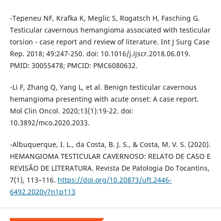
-Tepeneu NF, Krafka K, Meglic S, Rogatsch H, Fasching G.
Testicular cavernous hemangioma associated with testicular
torsion - case report and review of literature. Int J Surg Case
Rep. 2018; 49:247-250. doi: 10.1016/j.ijscr.2018.06.019.
PMID: 30055478; PMCID: PMC6080632.
-Li F, Zhang Q, Yang L, et al. Benign testicular cavernous
hemangioma presenting with acute onset: A case report.
Mol Clin Oncol. 2020;13(1):19-22. doi:
10.3892/mco.2020.2033.
-Albuquerque, I. L., da Costa, B. J. S., & Costa, M. V. S. (2020).
HEMANGIOMA TESTICULAR CAVERNOSO: RELATO DE CASO E
REVISÃO DE LITERATURA. Revista De Patologia Do Tocantins,
7(1), 113–116.
https://doi.org/10.20873/uft.2446-
6492.2020v7n1p113