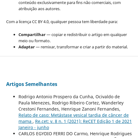
conteúdo exclusivamente para fins não comerciais, com
atribuição aos autores.
Com a licença CC BY 4.0, qualquer pessoa tem liberdade para:
Compartilhar
— copiar e redistribuir o artigo em qualquer
meio ou formato.
Adaptar
— remixar, transformar e criar a partir do material.
Artigos Semelhantes
Rodrigo Antonio Prospero da Cunha, Ocivaldo de
Paula Menezes, Rodrigo Ribeiro Cortez, Wanderley
Crestoni Fernandes, Henrique Zanoni Fernandes,
Relato de caso: Metástase vesical tardia de câncer de
mama
,
Re.cet: v. 8 n. 1 (2021): ReCET Edição 1 de 2021
Janeiro - junho
CARLOS EGYDIO FERRI DO Carmo, Henrique Rodrigues