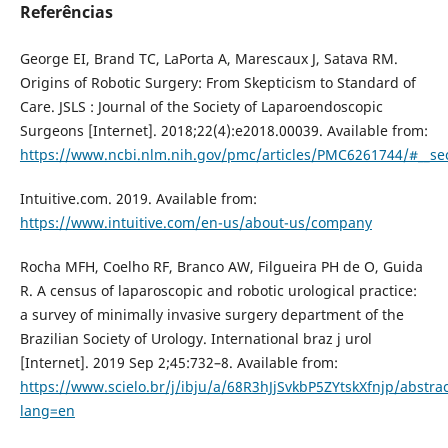
Referências
George EI, Brand TC, LaPorta A, Marescaux J, Satava RM.
Origins of Robotic Surgery: From Skepticism to Standard of
Care. JSLS : Journal of the Society of Laparoendoscopic
Surgeons [Internet]. 2018;22(4):e2018.00039. Available from:
https://www.ncbi.nlm.nih.gov/pmc/articles/PMC6261744/#__sec
Intuitive.com. 2019. Available from:
https://www.intuitive.com/en-us/about-us/company
Rocha MFH, Coelho RF, Branco AW, Filgueira PH de O, Guida
R. A census of laparoscopic and robotic urological practice:
a survey of minimally invasive surgery department of the
Brazilian Society of Urology. International braz j urol
[Internet]. 2019 Sep 2;45:732–8. Available from:
https://www.scielo.br/j/ibju/a/68R3hJjSvkbP5ZYtskXfnjp/abstrac
lang=en