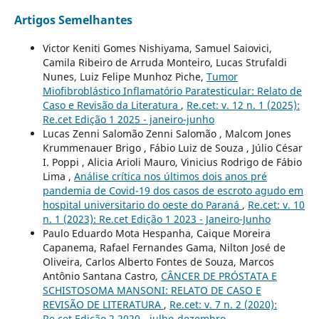
Artigos Semelhantes
Victor Keniti Gomes Nishiyama, Samuel Saiovici,
Camila Ribeiro de Arruda Monteiro, Lucas Strufaldi
Nunes, Luiz Felipe Munhoz Piche,
Tumor
Miofibroblástico Inflamatório Paratesticular: Relato de
Caso e Revisão da Literatura
,
Re.cet: v. 12 n. 1 (2025):
Re.cet Edição 1 2025 - janeiro-junho
Lucas Zenni Salomão Zenni Salomão , Malcom Jones
Krummenauer Brigo , Fábio Luiz de Souza , Júlio César
I. Poppi , Alicia Arioli Mauro, Vinicius Rodrigo de Fábio
Lima ,
Análise crítica nos últimos dois anos pré
pandemia de Covid-19 dos casos de escroto agudo em
hospital universitario do oeste do Paraná
,
Re.cet: v. 10
n. 1 (2023): Re.cet Edição 1 2023 - Janeiro-Junho
Paulo Eduardo Mota Hespanha, Caique Moreira
Capanema, Rafael Fernandes Gama, Nilton José de
Oliveira, Carlos Alberto Fontes de Souza, Marcos
Antônio Santana Castro,
CÂNCER DE PRÓSTATA E
SCHISTOSOMA MANSONI: RELATO DE CASO E
REVISÃO DE LITERATURA
,
Re.cet: v. 7 n. 2 (2020):
Re.cet Edição 2 2020 - julho-dezembro