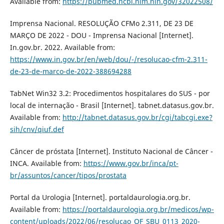
Available from:
https://pubmed.ncbi.nlm.nih.gov/32022508/
Imprensa Nacional. RESOLUÇÃO CFMo 2.311, DE 23 DE
MARÇO DE 2022 - DOU - Imprensa Nacional [Internet].
In.gov.br. 2022. Available from:
https://www.in.gov.br/en/web/dou/-/resolucao-cfm-2.311-
de-23-de-marco-de-2022-388694288
TabNet Win32 3.2: Procedimentos hospitalares do SUS - por
local de internação - Brasil [Internet]. tabnet.datasus.gov.br.
Available from:
http://tabnet.datasus.gov.br/cgi/tabcgi.exe?
sih/cnv/qiuf.def
Câncer de próstata [Internet]. Instituto Nacional de Câncer -
INCA. Available from:
https://www.gov.br/inca/pt-
br/assuntos/cancer/tipos/prostata
Portal da Urologia [Internet]. portaldaurologia.org.br.
Available from:
https://portaldaurologia.org.br/medicos/wp-
content/uploads/2022/06/resolucao_OF_SBU_0113_2020-