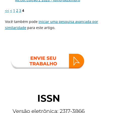
<<
<
1
2
3
4
Você também pode
iniciar uma pesquisa avançada por
similaridade
para este artigo.