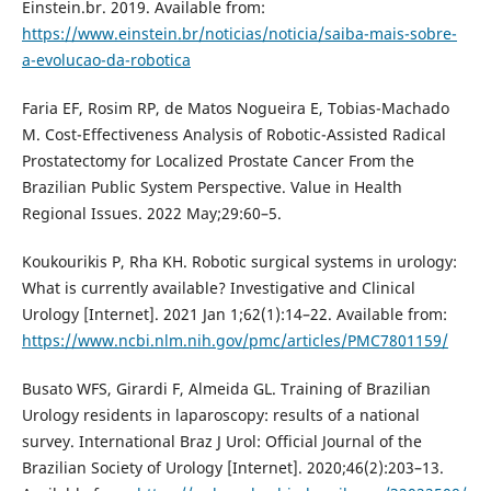
Einstein.br. 2019. Available from:
https://www.einstein.br/noticias/noticia/saiba-mais-sobre-
a-evolucao-da-robotica
Faria EF, Rosim RP, de Matos Nogueira E, Tobias-Machado
M. Cost-Effectiveness Analysis of Robotic-Assisted Radical
Prostatectomy for Localized Prostate Cancer From the
Brazilian Public System Perspective. Value in Health
Regional Issues. 2022 May;29:60–5.
Koukourikis P, Rha KH. Robotic surgical systems in urology:
What is currently available? Investigative and Clinical
Urology [Internet]. 2021 Jan 1;62(1):14–22. Available from:
https://www.ncbi.nlm.nih.gov/pmc/articles/PMC7801159/
Busato WFS, Girardi F, Almeida GL. Training of Brazilian
Urology residents in laparoscopy: results of a national
survey. International Braz J Urol: Official Journal of the
Brazilian Society of Urology [Internet]. 2020;46(2):203–13.