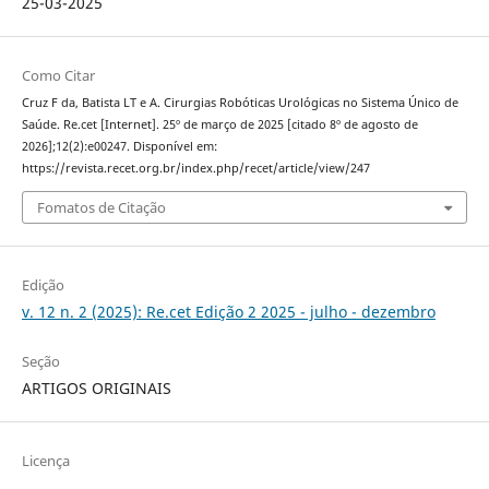
25-03-2025
Como Citar
Cruz F da, Batista LT e A. Cirurgias Robóticas Urológicas no Sistema Único de
Saúde. Re.cet [Internet]. 25º de março de 2025 [citado 8º de agosto de
2026];12(2):e00247. Disponível em:
https://revista.recet.org.br/index.php/recet/article/view/247
Fomatos de Citação
Edição
v. 12 n. 2 (2025): Re.cet Edição 2 2025 - julho - dezembro
Seção
ARTIGOS ORIGINAIS
Licença