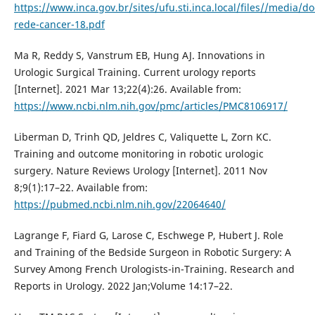
https://www.inca.gov.br/sites/ufu.sti.inca.local/files//media/d
rede-cancer-18.pdf
Ma R, Reddy S, Vanstrum EB, Hung AJ. Innovations in
Urologic Surgical Training. Current urology reports
[Internet]. 2021 Mar 13;22(4):26. Available from:
https://www.ncbi.nlm.nih.gov/pmc/articles/PMC8106917/
Liberman D, Trinh QD, Jeldres C, Valiquette L, Zorn KC.
Training and outcome monitoring in robotic urologic
surgery. Nature Reviews Urology [Internet]. 2011 Nov
8;9(1):17–22. Available from:
https://pubmed.ncbi.nlm.nih.gov/22064640/
Lagrange F, Fiard G, Larose C, Eschwege P, Hubert J. Role
and Training of the Bedside Surgeon in Robotic Surgery: A
Survey Among French Urologists-in-Training. Research and
Reports in Urology. 2022 Jan;Volume 14:17–22.