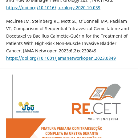
and How to Manage Them. Urology 2021;149:11–20.
https://doi.org/10.1016/j.urology.2020.10.039
McElree IM, Steinberg RL, Mott SL, O’Donnell MA, Packiam
VT. Comparison of Sequential Intravesical Gemcitabine and
Docetaxel vs Bacillus Calmette-Guérin for the Treatment of
Patients With High-Risk Non-Muscle Invasive Bladder
Cancer. JAMA Netw open 2023;6(2):e230849.
https://doi.org/10.1001/jamanetworkopen.2023.0849