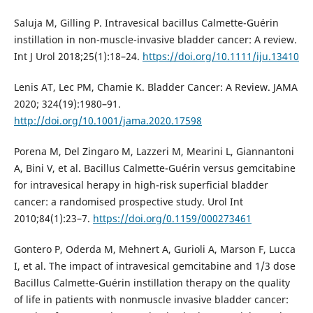
Saluja M, Gilling P. Intravesical bacillus Calmette-Guérin
instillation in non-muscle-invasive bladder cancer: A review.
Int J Urol 2018;25(1):18–24.
https://doi.org/10.1111/iju.13410
Lenis AT, Lec PM, Chamie K. Bladder Cancer: A Review. JAMA
2020; 324(19):1980–91.
http://doi.org/10.1001/jama.2020.17598
Porena M, Del Zingaro M, Lazzeri M, Mearini L, Giannantoni
A, Bini V, et al. Bacillus Calmette-Guérin versus gemcitabine
for intravesical herapy in high-risk superficial bladder
cancer: a randomised prospective study. Urol Int
2010;84(1):23–7.
https://doi.org/0.1159/000273461
Gontero P, Oderda M, Mehnert A, Gurioli A, Marson F, Lucca
I, et al. The impact of intravesical gemcitabine and 1/3 dose
Bacillus Calmette-Guérin instillation therapy on the quality
of life in patients with nonmuscle invasive bladder cancer: