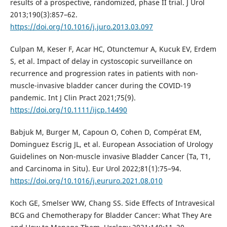
results of a prospective, randomized, phase II trial. J Urol
2013;190(3):857–62.
https://doi.org/10.1016/j.juro.2013.03.097
Culpan M, Keser F, Acar HC, Otunctemur A, Kucuk EV, Erdem
S, et al. Impact of delay in cystoscopic surveillance on
recurrence and progression rates in patients with non-
muscle-invasive bladder cancer during the COVID-19
pandemic. Int J Clin Pract 2021;75(9).
https://doi.org/10.1111/ijcp.14490
Babjuk M, Burger M, Capoun O, Cohen D, Compérat EM,
Dominguez Escrig JL, et al. European Association of Urology
Guidelines on Non-muscle invasive Bladder Cancer (Ta, T1,
and Carcinoma in Situ). Eur Urol 2022;81(1):75–94.
https://doi.org/10.1016/j.eururo.2021.08.010
Koch GE, Smelser WW, Chang SS. Side Effects of Intravesical
BCG and Chemotherapy for Bladder Cancer: What They Are