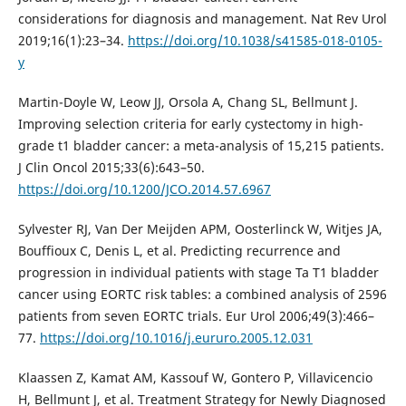
considerations for diagnosis and management. Nat Rev Urol
2019;16(1):23–34.
https://doi.org/10.1038/s41585-018-0105-
y
Martin-Doyle W, Leow JJ, Orsola A, Chang SL, Bellmunt J.
Improving selection criteria for early cystectomy in high-
grade t1 bladder cancer: a meta-analysis of 15,215 patients.
J Clin Oncol 2015;33(6):643–50.
https://doi.org/10.1200/JCO.2014.57.6967
Sylvester RJ, Van Der Meijden APM, Oosterlinck W, Witjes JA,
Bouffioux C, Denis L, et al. Predicting recurrence and
progression in individual patients with stage Ta T1 bladder
cancer using EORTC risk tables: a combined analysis of 2596
patients from seven EORTC trials. Eur Urol 2006;49(3):466–
77.
https://doi.org/10.1016/j.eururo.2005.12.031
Klaassen Z, Kamat AM, Kassouf W, Gontero P, Villavicencio
H, Bellmunt J, et al. Treatment Strategy for Newly Diagnosed