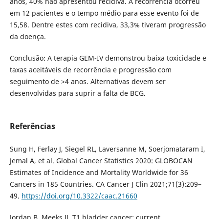
anos, 40% não apresentou recidiva. A recorrência ocorreu
em 12 pacientes e o tempo médio para esse evento foi de
15,58. Dentre estes com recidiva, 33,3% tiveram progressão
da doença.
Conclusão: A terapia GEM-IV demonstrou baixa toxicidade e
taxas aceitáveis de recorrência e progressão com
seguimento de >4 anos. Alternativas devem ser
desenvolvidas para suprir a falta de BCG.
Referências
Sung H, Ferlay J, Siegel RL, Laversanne M, Soerjomataram I,
Jemal A, et al. Global Cancer Statistics 2020: GLOBOCAN
Estimates of Incidence and Mortality Worldwide for 36
Cancers in 185 Countries. CA Cancer J Clin 2021;71(3):209–
49.
https://doi.org/10.3322/caac.21660
Jordan B, Meeks JJ. T1 bladder cancer: current