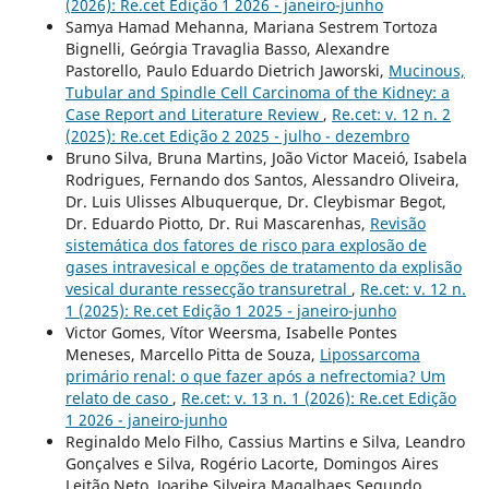
(2026): Re.cet Edição 1 2026 - janeiro-junho
Samya Hamad Mehanna, Mariana Sestrem Tortoza
Bignelli, Geórgia Travaglia Basso, Alexandre
Pastorello, Paulo Eduardo Dietrich Jaworski,
Mucinous,
Tubular and Spindle Cell Carcinoma of the Kidney: a
Case Report and Literature Review
,
Re.cet: v. 12 n. 2
(2025): Re.cet Edição 2 2025 - julho - dezembro
Bruno Silva, Bruna Martins, João Victor Maceió, Isabela
Rodrigues, Fernando dos Santos, Alessandro Oliveira,
Dr. Luis Ulisses Albuquerque, Dr. Cleybismar Begot,
Dr. Eduardo Piotto, Dr. Rui Mascarenhas,
Revisão
sistemática dos fatores de risco para explosão de
gases intravesical e opções de tratamento da explisão
vesical durante ressecção transuretral
,
Re.cet: v. 12 n.
1 (2025): Re.cet Edição 1 2025 - janeiro-junho
Victor Gomes, Vítor Weersma, Isabelle Pontes
Meneses, Marcello Pitta de Souza,
Lipossarcoma
primário renal: o que fazer após a nefrectomia? Um
relato de caso
,
Re.cet: v. 13 n. 1 (2026): Re.cet Edição
1 2026 - janeiro-junho
Reginaldo Melo Filho, Cassius Martins e Silva, Leandro
Gonçalves e Silva, Rogério Lacorte, Domingos Aires
Leitão Neto, Joaribe Silveira Magalhaes Segundo,