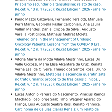
Priapismo secundário à tansulosina: relato de caso
,
Re.cet: v. 13 n. 1 (2026): Re.cet Edição 1 2026 - janeiro-
junho
Paulo Mazzo Calzavara, Fernando Terziotti, Manuela
Perri Marin, Gabriella Paslar Carbonieri, Ana Laura
Vallim Mendes, Daniel Crippa da Silva , Augusto
Varella Postiglioni, Matheus Mehret Moleta,
Telemedicine in the Management of Urologic
Oncology Patients: Lessons from the COVID-19 Era
,
Re.cet: v. 12 n. 1 (2025): Re.cet Edição 1 2025 - janeiro-
junho
Vitória Marra da Motta Vilalva Mestrinho, Lucas Do
Valle Ciccozzi, Maria Elisa Alcântara da Cruz, Renata
Verna Leal de Oliveira, Thiago dos Santos Rosa, Bruno
Vilalva Mestrinho,
Metaplasia escamosa queratinizate
no trato urinário: propósito de três casos clínicos.
,
Re.cet: v. 12 n. 1 (2025): Re.cet Edição 1 2025 - janeiro-
junho
Lucas Antonio Pereira do Nascimento, Vinícius Ramos
Machado, João Jorge Saab Filho, Wagner Aparecido
França, Luis Augusto Seabra Rios, Renato Panhoca,
Carcinoma de Células Claras Renais: um relato de