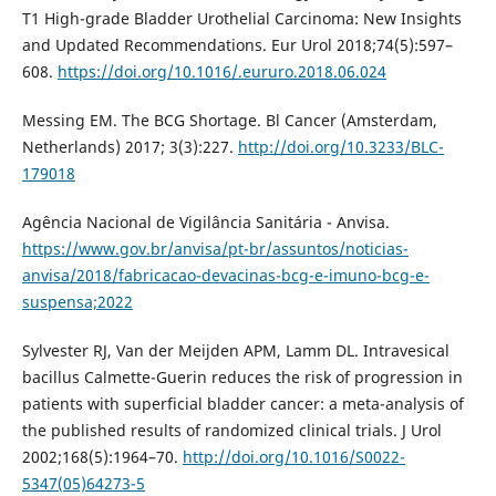
T1 High-grade Bladder Urothelial Carcinoma: New Insights
and Updated Recommendations. Eur Urol 2018;74(5):597–
608.
https://doi.org/10.1016/.eururo.2018.06.024
Messing EM. The BCG Shortage. Bl Cancer (Amsterdam,
Netherlands) 2017; 3(3):227.
http://doi.org/10.3233/BLC-
179018
Agência Nacional de Vigilância Sanitária - Anvisa.
https://www.gov.br/anvisa/pt-br/assuntos/noticias-
anvisa/2018/fabricacao-devacinas-bcg-e-imuno-bcg-e-
suspensa;2022
Sylvester RJ, Van der Meijden APM, Lamm DL. Intravesical
bacillus Calmette-Guerin reduces the risk of progression in
patients with superficial bladder cancer: a meta-analysis of
the published results of randomized clinical trials. J Urol
2002;168(5):1964–70.
http://doi.org/10.1016/S0022-
5347(05)64273-5