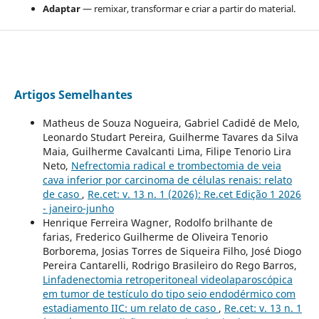
Adaptar
— remixar, transformar e criar a partir do material.
Artigos Semelhantes
Matheus de Souza Nogueira, Gabriel Cadidé de Melo,
Leonardo Studart Pereira, Guilherme Tavares da Silva
Maia, Guilherme Cavalcanti Lima, Filipe Tenorio Lira
Neto,
Nefrectomia radical e trombectomia de veia
cava inferior por carcinoma de células renais: relato
de caso
,
Re.cet: v. 13 n. 1 (2026): Re.cet Edição 1 2026
- janeiro-junho
Henrique Ferreira Wagner, Rodolfo brilhante de
farias, Frederico Guilherme de Oliveira Tenorio
Borborema, Josias Torres de Siqueira Filho, José Diogo
Pereira Cantarelli, Rodrigo Brasileiro do Rego Barros,
Linfadenectomia retroperitoneal videolaparoscópica
em tumor de testículo do tipo seio endodérmico com
estadiamento IIC: um relato de caso
,
Re.cet: v. 13 n. 1