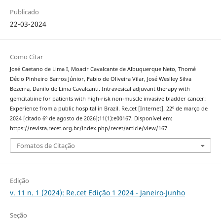
Publicado
22-03-2024
Como Citar
José Caetano de Lima I, Moacir Cavalcante de Albuquerque Neto, Thomé
Décio Pinheiro Barros Júnior, Fabio de Oliveira Vilar, José Weslley Silva
Bezerra, Danilo de Lima Cavalcanti. Intravesical adjuvant therapy with
gemcitabine for patients with high-risk non-muscle invasive bladder cancer:
Experience from a public hospital in Brazil. Re.cet [Internet]. 22º de março de
2024 [citado 6º de agosto de 2026];11(1):e00167. Disponível em:
https://revista.recet.org.br/index.php/recet/article/view/167
Fomatos de Citação
Edição
v. 11 n. 1 (2024): Re.cet Edição 1 2024 - Janeiro-Junho
Seção