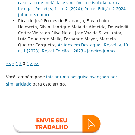
caso raro de metástase sincrônica e isolada para a
bexiga
,
Re.cet: v. 11 n. 2 (2024): Re.cet Edição 2 2024 -
julho-dezembro
Ricardo José Fontes de Bragança, Flavio Lobo
Heldwein, Silvio Henrique Maia de Almeida, Deusdedit
Cortez Vieira da Silva Neto , Jose Vaz da Silva Junior,
Luiz Figueiredo Mello, Fernando Meyer, Marcelo
Queiroz Cerqueira,
Artigos em Destaque
,
Re.cet: v. 10
n. 1 (2023): Re.cet Edição 1 2023 - Janeiro-Junho
<<
<
1
2
3
4
>
>>
Você também pode
iniciar uma pesquisa avançada por
similaridade
para este artigo.