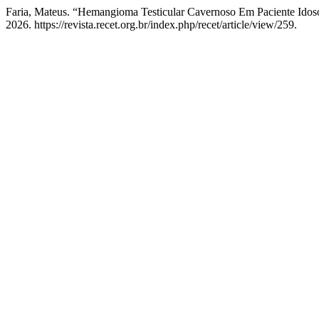
Faria, Mateus. “Hemangioma Testicular Cavernoso Em Paciente Ido
2026. https://revista.recet.org.br/index.php/recet/article/view/259.