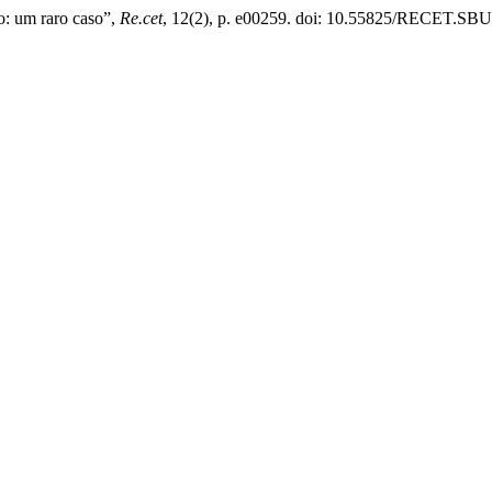
o: um raro caso”,
Re.cet
, 12(2), p. e00259. doi: 10.55825/RECET.SBU