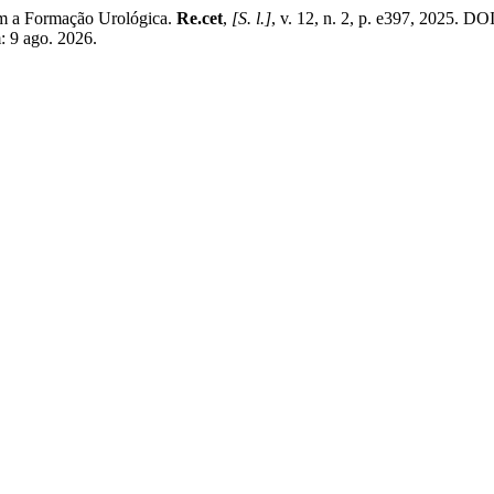
m a Formação Urológica.
Re.cet
,
[S. l.]
, v. 12, n. 2, p. e397, 2025.
m: 9 ago. 2026.