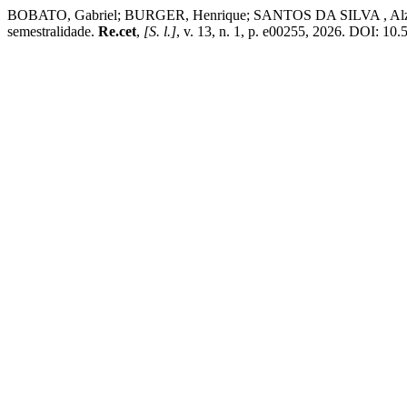
BOBATO, Gabriel; BURGER, Henrique; SANTOS DA SILVA , Alzemir Jr.
semestralidade.
Re.cet
,
[S. l.]
, v. 13, n. 1, p. e00255, 2026. DOI: 10