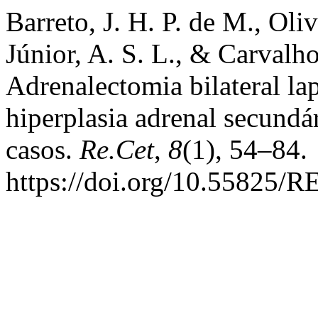
Barreto, J. H. P. de M., Oli
Júnior, A. S. L., & Carvalho
Adrenalectomia bilateral l
hiperplasia adrenal secundá
casos.
Re.Cet
,
8
(1), 54–84.
https://doi.org/10.55825